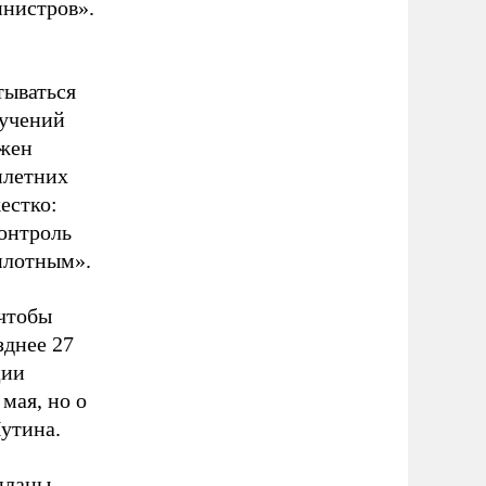
нистров».
тываться
ручений
лжен
илетних
естко:
Контроль
плотным».
 чтобы
зднее 27
ции
мая, но о
утина.
 планы