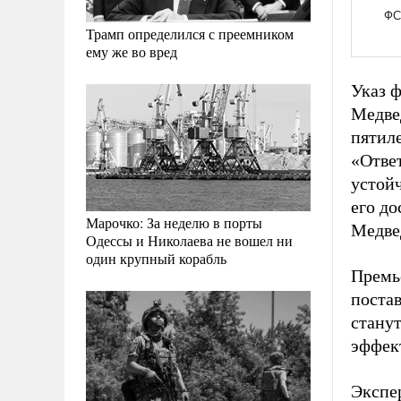
Трамп определился с преемником
ему же во вред
Указ 
Медве
пятил
«Отве
устойч
его до
Марочко: За неделю в порты
Медве
Одессы и Николаева не вошел ни
один крупный корабль
Премь
поста
станут
эффект
Экспер