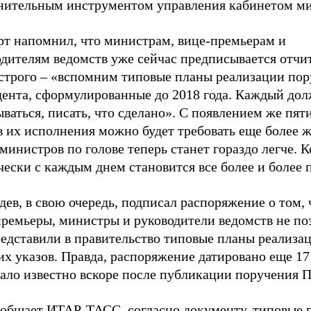
нительным инструментом управления кабинетом ми
рт напомнил, что министрам, вице-премьерам и
одителям ведомств уже сейчас предписывается отчи
 строго – «вспомним типовые планы реализации по
дента, сформулированные до 2018 года. Каждый до
ваться, писать, что сделано». С появлением же пят
 их исполнения можно будет требовать еще более ж
министров по голове теперь станет гораздо легче. 
ески с каждым днем становится все более и более 
ев, в свою очередь, подписал распоряжение о том,
премьеры, министры и руководители ведомств не по
редставили в правительство типовые планы реализа
х указов. Правда, распоряжение датировано еще 17 
ало известно вскоре после публикации поручения П
ообщает
ИТАР-ТАСС
, согласно документу, типовые