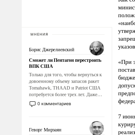
минис
положе
«наиб
утвер
МНЕНИЯ
запре
указов
Борис Джерелиевский
Сможет ли Пентагон перестроить
«При 
ВПК США
поста
Только для того, чтобы вернуться к
бюдже
довоенному объему запасов ракет
допус
Tomahawk, THAAD и Patriot США
предп
потребуется более трех лет. Даже
федер
небольшая война с Ираном
0 комментариев
опустошила американские
арсеналы. Сложившаяся ситуация
7 июн
означает многолетний период
курир
уязвимости США, например, перед
Геворг Мирзаян
реали
Китаем.