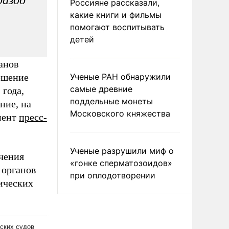
раздо
Россияне рассказали,
какие книги и фильмы
помогают воспитывать
детей
анов
ешение
Ученые РАН обнаружили
самые древние
 года,
поддельные монеты
ние, на
Московского княжества
мент
пресс-
Ученые разрушили миф о
чения
«гонке сперматозоидов»
 органов
при оплодотворении
ических