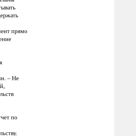
тывать
держать
мент прямо
ение
я
и. – Не
й,
льств
чет по
ьству.