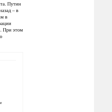
ета. Путин
назад – в
ам в
зации
. При этом
ю
и