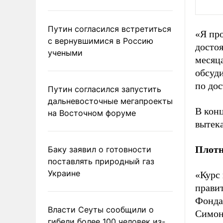
Путин согласился встретиться
«Я про
с вернувшимися в Россию
достоя
учеными
месяца
обсуди
по дос
Путин согласился запустить
дальневосточные мегапроекты
В кон
на Восточном форуме
вытека
Плотн
Баку заявил о готовности
поставлять природный газ
Украине
«Курс
прави
Фонда
Власти Сеуты сообщили о
Симоно
гибели более 100 человек из-