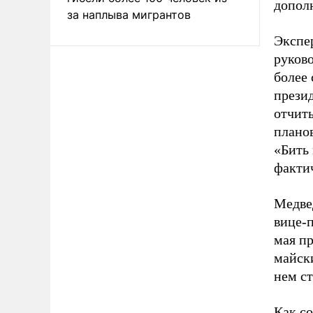
допол
за наплыва мигрантов
Экспе
руков
более
прези
отчиты
планов
«Бить 
фактич
Медвед
вице-
мая п
майски
нем ст
Как с