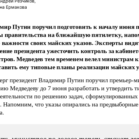
ндрей Резчиков,
на Ермакова
мир Путин поручил подготовить к началу июня 
ы правительства на ближайшую пятилетку, нап
о важности своих майских указов. Эксперты видя
ение президента ужесточить контроль за кабине
тров. Медведев тем временем велел министрам к
тавить ему типовые планы реализации майских у
верг президент Владимир Путин поручил премьер-м
ию Медведеву до 7 июня разработать и утвердить т
деятельности по решению задач, сформулированных
х. Напомним, что указы опирались на предвыборны
а.