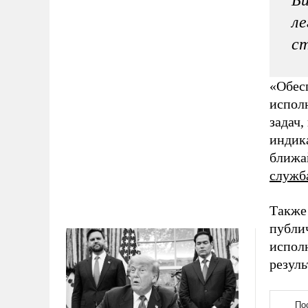
Би
ле
ст
«Обесп
испол
задач,
индик
ближай
служб
Также
публи
испол
резуль