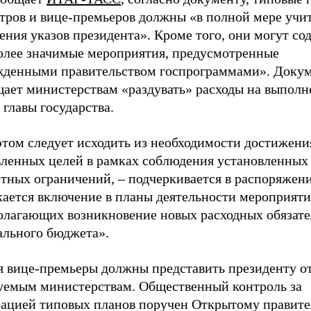
тров и вице-премьеров должны «в полной мере учи
ния указов президента». Кроме того, они могут со
олее значимые мероприятия, предусмотренные
жденными правительством госпрограммами». Доку
щает министерствам «раздувать» расходы на выполн
 главы государства.
этом следует исходить из необходимости достижени
вленных целей в рамках соблюдения установленных
тных ограничений, – подчеркивается в распоряжени
кается включение в планы деятельности мероприяти
олагающих возникновение новых расходных обязате
ального бюджета».
я вице-премьеры должны представить президенту от
уемым министерствам. Общественный контроль за
зацией типовых планов поручен Открытому правител