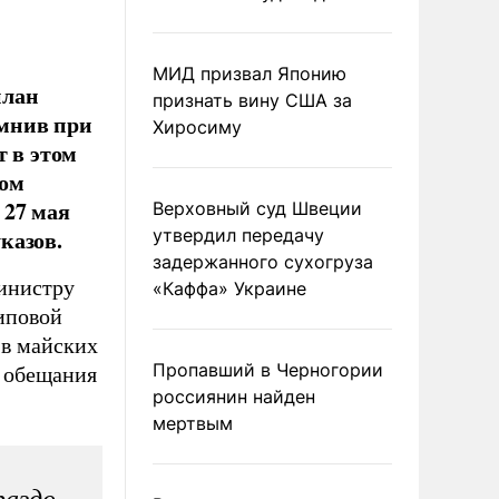
МИД призвал Японию
план
признать вину США за
омнив при
Хиросиму
т в этом
том
 27 мая
Верховный суд Швеции
казов.
утвердил передачу
задержанного сухогруза
инистру
«Каффа» Украине
иповой
 в майских
Пропавший в Черногории
е обещания
россиянин найден
мертвым