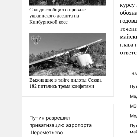
курсу 
Сальдо сообщил о провале
обозна
украинского десанта на
годов
Кинбурнской косе
течени
майск
глава 
ответ
НА
Выжившие в тайге пилоты Cessna
182 питались тремя конфетами
Пу
Ме
МЭ
Ме
Путин разрешил
приватизацию аэропорта
Пут
ма
Шереметьево