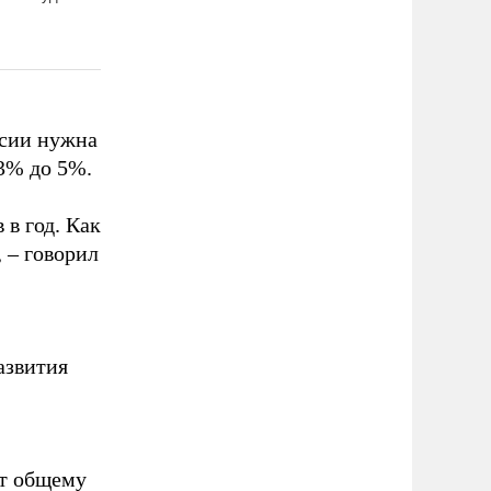
ссии нужна
3% до 5%.
 в год. Как
 – говорил
азвития
ет общему