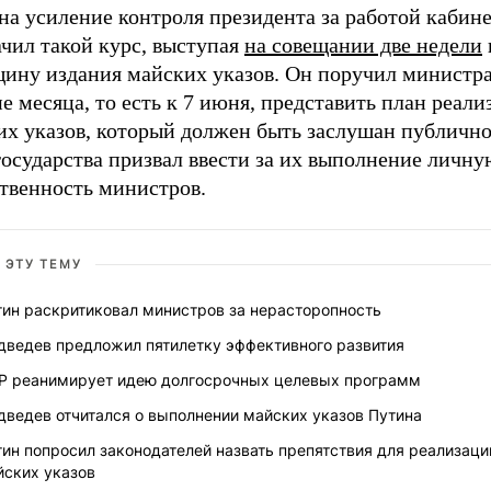
на усиление контроля президента за работой кабин
чил такой курс, выступая
на совещании две недели
щину издания майских указов. Он поручил министр
е месяца, то есть к 7 июня, представить план реали
их указов, который должен быть заслушан публично
государства призвал ввести за их выполнение личну
ственность министров.
 ЭТУ ТЕМУ
тин раскритиковал министров за нерасторопность
дведев предложил пятилетку эффективного развития
Р реанимирует идею долгосрочных целевых программ
дведев отчитался о выполнении майских указов Путина
ин попросил законодателей назвать препятствия для реализаци
йских указов