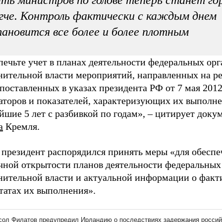
ть министров по голове теперь станет го
гче. Контроль фактически с каждым днем
ановится все более и более плотным
ечьте учет в планах деятельности федеральных орг
нительной власти мероприятий, направленных на р
 поставленных в указах президента РФ от 7 мая 2012
аторов и показателей, характеризующих их выполне
шие 5 лет с разбивкой по годам», – цитирует доку
а
Кремля.
 президент распорядился принять меры «для обеспе
чной открытости планов деятельности федеральных
нительной власти и актуальной информации о факт
татах их выполнения».