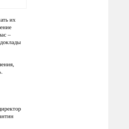
ать их
чение
вас –
 доклады
чения,
.
директор
антин