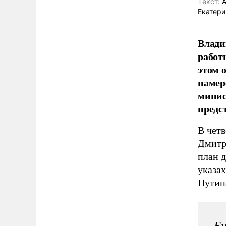
Tекст:
А
Екатери
Влади
работ
этом 
намер
минис
предс
В чет
Дмитр
план 
указа
Путин