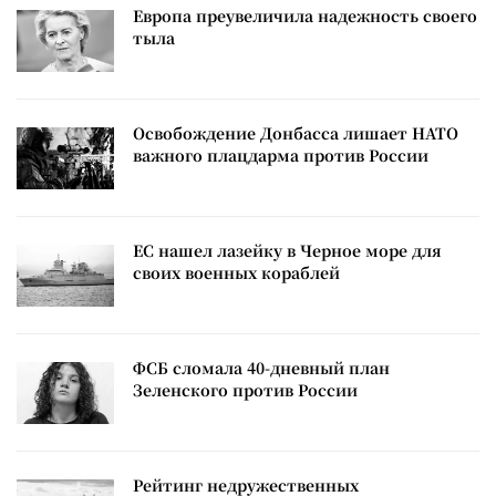
Европа преувеличила надежность своего
тыла
Освобождение Донбасса лишает НАТО
важного плацдарма против России
ЕС нашел лазейку в Черное море для
своих военных кораблей
ФСБ сломала 40-дневный план
Зеленского против России
Рейтинг недружественных