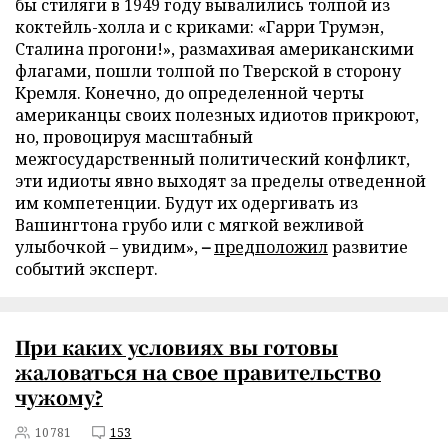
бы стиляги в 1949 году вывалились толпой из
коктейль-холла и с криками: «Гарри Трумэн,
Сталина прогони!», размахивая американскими
флагами, пошли толпой по Тверской в сторону
Кремля. Конечно, до определенной черты
американцы своих полезных идиотов прикроют,
но, провоцируя масштабный
межгосударственный политический конфликт,
эти идиоты явно выходят за пределы отведенной
им компетенции. Будут их одергивать из
Вашингтона грубо или с мягкой вежливой
улыбочкой – увидим»,
–
предположил
развитие
событий эксперт.
При каких условиях вы готовы
жаловаться на свое правительство
чужому?
10781
153