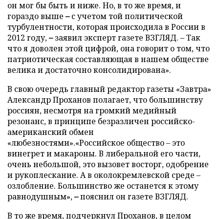
он мог бы быть и ниже. Но, в то же время, и
гораздо выше
–
с учетом той политической
турбулентности, которая происходила в России в
2012 году,
–
заявил эксперт газете ВЗГЛЯД. – Так
что я доволен этой цифрой, она говорит о том, что
патриотическая составляющая в нашем обществе
велика и достаточно консолидирована».
В свою очередь главный редактор газеты «Завтра»
Александр Проханов полагает, что большинству
россиян, несмотря на громкий медийный
резонанс, в принципе безразличен российско-
американский обмен
«любезностями».«Российское общество – это
винегрет и макароны. В либеральной его части,
очень небольшой, это вызовет восторг, одобрение
и рукоплескание. А в околокремлевской среде –
озлобление. Большинство же останется к этому
равнодушным»,
–
пояснил он газете ВЗГЛЯД.
В то же время, подчеркнул Проханов, в целом