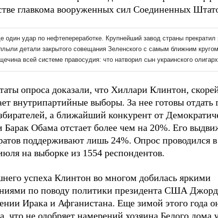
естве главкома вооруженных сил Соединенных Штато
таты опроса доказали, что Хиллари Клинтон, скорей
ет внутрипартийные выборы. За нее готовы отдать 
збирателей, а ближайший конкурент от Демократич
 Барак Обама отстает более чем на 20%. Его выдви
ратов поддерживают лишь 24%. Опрос проводился в 
июля на выборке из 1554 респондентов.
него успеха Клинтон во многом добилась яркими
ениями по поводу политики президента США Джорд
ении Ирака и Афганистана. Еще зимой этого года о
а, что не одобряет намерений хозяина Белого дома 