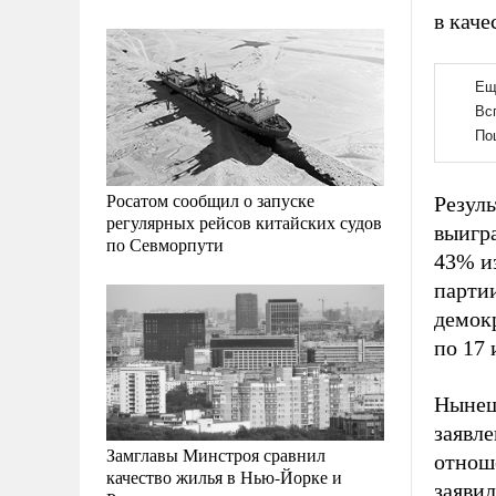
в кач
Росатом сообщил о запуске
Резуль
регулярных рейсов китайских судов
выигра
по Севморпути
43% и
партии
демок
по 17 
Нынеш
заявл
Замглавы Минстроя сравнил
отнош
качество жилья в Нью-Йорке и
заявил