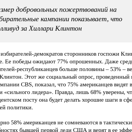
змер добровольных пожертвований на
бирательные кампании показывает, что
лливуд за Хиллари Клинтон
 избирателей-демократов сторонников госпожи Кли
е. Ее победы ожидают 77% опрошенных. Даже сред
ателей-республиканцев больше половины – 53% – ве
 Клинтон. Этот же социальный опрос, проведенный 
мпании CBS, показал, что 75% американцев видят в
и «сильного лидера». Правда, лишь 68% уверены, чт
ентском посту она будет делать хорошие шаги в сф
ей политики.
рно 58% американцев не сомневаются в тактическ
бностях бывшей первой леди США и верят в ее эфф