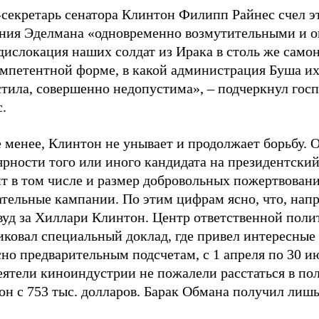
-секретарь сенатора Клинтон Филипп Райнес счел э
ения Эделмана «одновременно возмутительными и 
дислокация наших солдат из Ирака в столь же само
омпетентной форме, в какой администрация Буша их
стила, совершенно недопустима», – подчеркнул гос
.
 менее, Клинтон не унывает и продолжает борьбу. 
рности того или иного кандидата на президентский
ит в том числе и размер добровольных пожертвован
ательные кампании. По этим цифрам ясно, что, нап
вуд за Хиллари Клинтон. Центр ответственной поли
иковал специальный доклад, где привел интересные
но предварительным подсчетам, с 1 апреля по 30 и
еятели киноиндустрии не пожалели расстаться в по
н с 753 тыс. долларов. Барак Обмана получил лишь