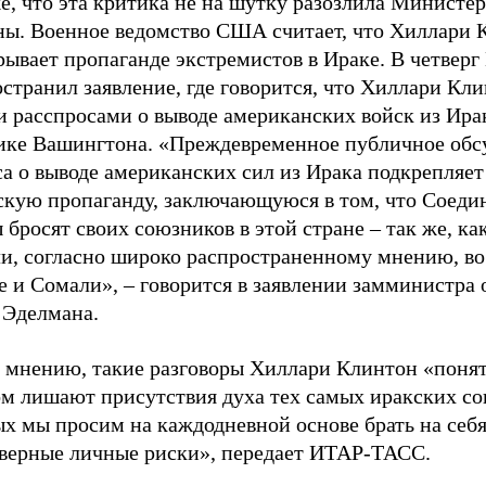
, что эта критика не на шутку разозлила Министер
ны. Военное ведомство США считает, что Хиллари 
ывает пропаганде экстремистов в Ираке. В четверг
странил заявление, где говорится, что Хиллари Кл
и расспросами о выводе американских войск из Ира
ике Вашингтона. «Преждевременное публичное об
а о выводе американских сил из Ирака подкрепляет
скую пропаганду, заключающуюся в том, что Соеди
бросят своих союзников в этой стране – так же, ка
ли, согласно широко распространенному мнению, во
е и Сомали», – говорится в заявлении замминистра
 Эделмана.
о мнению, такие разговоры Хиллари Клинтон «пон
ом лишают присутствия духа тех самых иракских со
ых мы просим на каждодневной основе брать на себ
верные личные риски», передает ИТАР-ТАСС.