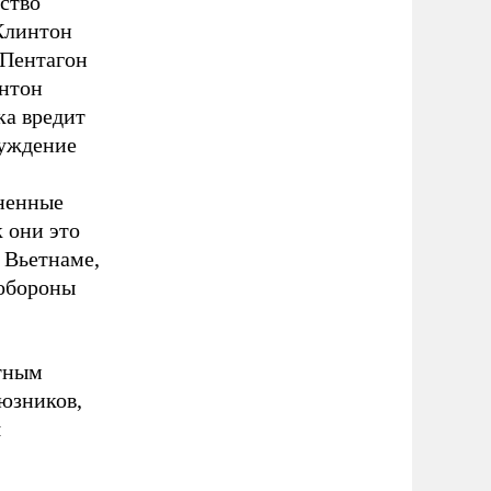
ство
Клинтон
 Пентагон
интон
ка вредит
суждение
ненные
к они это
 Вьетнаме,
 обороны
ятным
юзников,
я