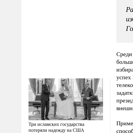
Ра
из
Го
Среди
больш
избир
успех
телеко
задатк
презид
внешн
Приме
Три исламских государства
потеряли надежду на США
спосо