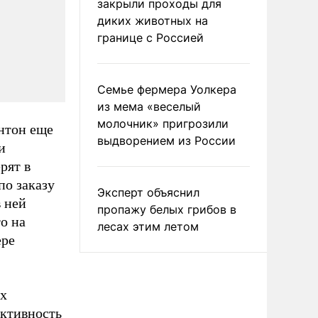
закрыли проходы для
диких животных на
границе с Россией
Семье фермера Уолкера
из мема «веселый
молочник» пригрозили
нтон еще
выдворением из России
и
рят в
по заказу
Эксперт объяснил
 ней
пропажу белых грибов в
о на
лесах этим летом
ере
их
ективность