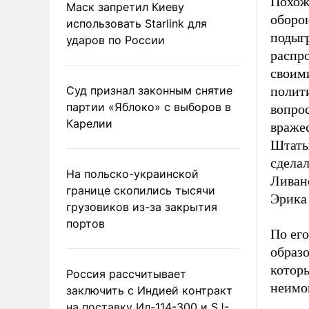
Похоже
Маск запретил Киеву
оборо
использовать Starlink для
подыгр
ударов по России
распро
своим
Суд признал законным снятие
полит
партии «Яблоко» с выборов в
вопрос
Карелии
враже
Штаты 
сдела
На польско-украинской
Ливан
границе скопились тысячи
Эрика
грузовиков из-за закрытия
портов
По ег
образ
котор
Россия рассчитывает
неимо
заключить с Индией контракт
на поставку Ил-114-300 и SJ-