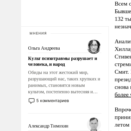
Всем 
Бывше
132 т
незнач
МНЕНИЯ
Аналит
Ольга Андреева
Хилла
Стиве
Культ психотравмы разрушает и
человека, и народ
стрем
Смит.
Обиды на этот жестокий мир,
прези
разрушающий нас, таких хрупких и
ранимых, становятся новым
снова
культом, постепенно вытесняя и
более 
отменяя традиционное требование к
5 комментариев
человеку – быть мужественным и
Впроч
твердым под ударами судьбы, брать
приним
на себя ответственность, помогать
слабым, идти вперед и
летом 
Александр Тимохин
адаптироваться.