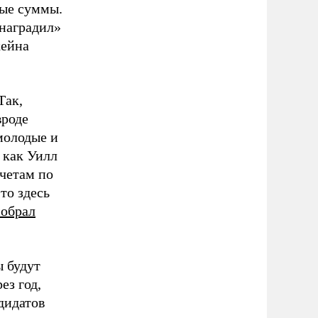
ные суммы.
наградил»
кейна
Так,
вроде
молодые и
 как Уилл
четам по
то здесь
собрал
 будут
ез год,
дидатов