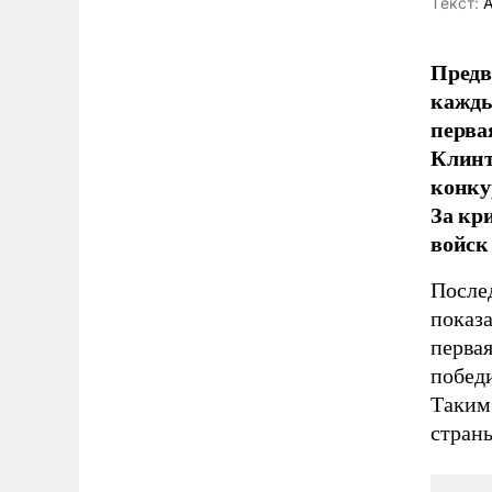
Tекст:
А
Предв
кажды
перва
Клинт
конку
За кр
войск
После
показа
перва
побед
Таким 
страны