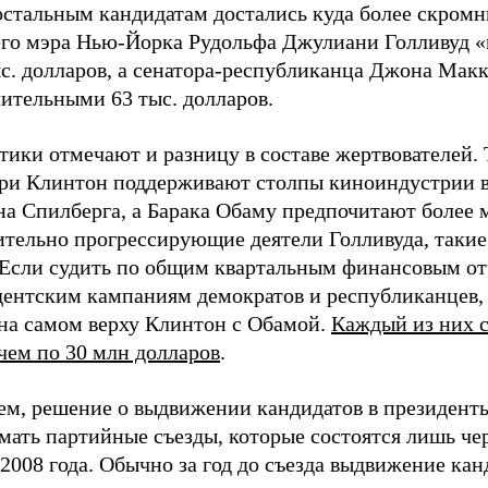
остальным кандидатам достались куда более скром
го мэра Нью-Йорка Рудольфа Джулиани Голливуд «
ыс. долларов, а сенатора-республиканца Джона Мак
ительными 63 тыс. долларов.
ики отмечают и разницу в составе жертвователей. 
ри Клинтон поддерживают столпы киноиндустрии 
на Спилберга, а Барака Обаму предпочитают более 
ительно прогрессирующие деятели Голливуда, такие
 Если судить по общим квартальным финансовым от
дентским кампаниям демократов и республиканцев, 
 на самом верху Клинтон с Обамой.
Каждый из них 
чем по 30 млн долларов
.
ем, решение о выдвижении кандидатов в президенты
ать партийные съезды, которые состоятся лишь чер
2008 года. Обычно за год до съезда выдвижение кан