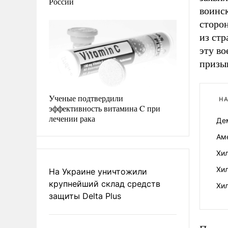
России
воинск
сторо
из стр
эту в
призыв
Ученые подтвердили
НА
эффективность витамина C при
лечении рака
Де
Ам
Хил
Хил
На Украине уничтожили
крупнейший склад средств
Хи
защиты Delta Plus