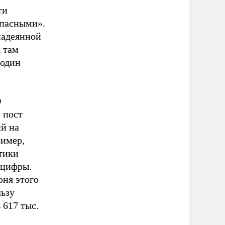
ти
опасными».
надеянной
 там
подин
О
 пост
ий на
ример,
тики
 цифры.
юня этого
льзу
 617 тыс.