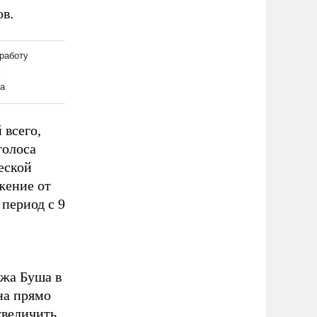
в.
 всего,
голоса
еской
жение от
период с 9
жа Буша в
на прямо
увеличить