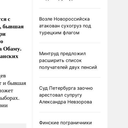
ся с
Возле Новороссийска
в, бывшая
атакован сухогруз под
ри
турецким флагом
го
а Обаму.
Минтруд предложил
канских
расширить список
получателей двух пенсий
цев
т и бывшая
Суд Петербурга заочно
может
арестовал супругу
выборах.
Александра Невзорова
рии
Финские пограничники