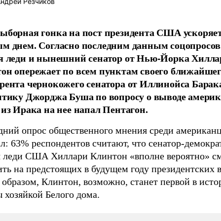
ндрей Резчиков
ыборная гонка на пост президента США ускоряет
м днем. Согласно последним данным соцопросо
я леди и нынешний сенатор от Нью-Йорка Хилла
он опережает по всем пунктам своего ближайше
рента чернокожего сенатора от Иллинойса Барак
итику Джорджа Буша по вопросу о выводе амери
 из Ирака на нее напал Пентагон.
дний опрос общественного мнения среди американ
л: 63% респондентов считают, что сенатор-демокра
я леди США Хиллари Клинтон «вполне вероятно» с
ить на предстоящих в будущем году президентских 
образом, Клинтон, возможно, станет первой в исто
 хозяйкой Белого дома.