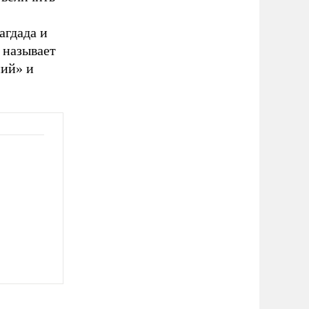
агдада и
 называет
ий» и