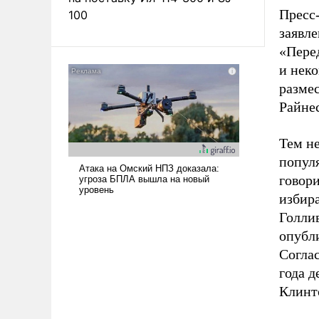
Пресс
100
заявл
«Пере
и нек
разме
Райнес
Тем не
популя
говор
избир
Голли
опубл
Соглас
года д
Клинто