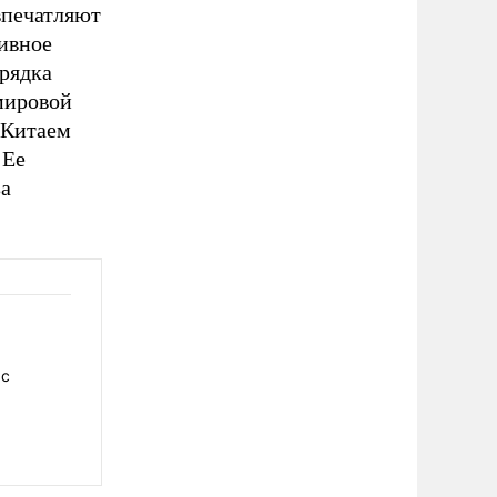
впечатляют
ивное
орядка
«мировой
 Китаем
 Ее
за
 с