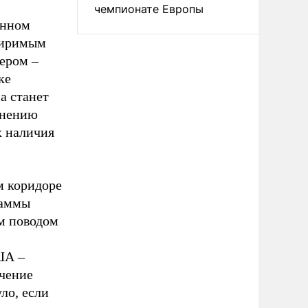
чемпионате Европы
енном
миримым
ером –
ке
а станет
мнению
х наличия
м коридоре
раммы
ым поводом
ША –
чение
ло, если