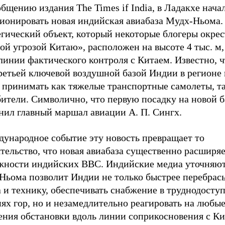
бщению издания The Times if India, в Ладакхе нача
ионировать новая индийская авиабаза Мудх-Ньома.
егический объект, который некоторые блогеры окре
ой угрозой Китаю», расположен на высоте 4 тыс. м, 
линии фактического контроля с Китаем. Известно, ч
ретьей ключевой воздушной базой Индии в регионе 
 принимать как тяжелые транспортные самолеты, та
ители. Символично, что первую посадку на новой б
нил главный маршал авиации А. П. Сингх.
дународное событие эту новость превращает то
тельство, что новая авиабаза существенно расширя
жности индийских ВВС. Индийские медиа уточняют
Ньома позволит Индии не только быстрее перебрас
 и технику, обеспечивать снабжение в труднодосту
ях гор, но и незамедлительно реагировать на любы
ения обстановки вдоль линии соприкосновения с Ки