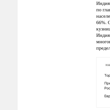
Индия
по гл
насел
66%. О
кузни
Индия 
много
преде
НА
То
Пре
Ро
Евр