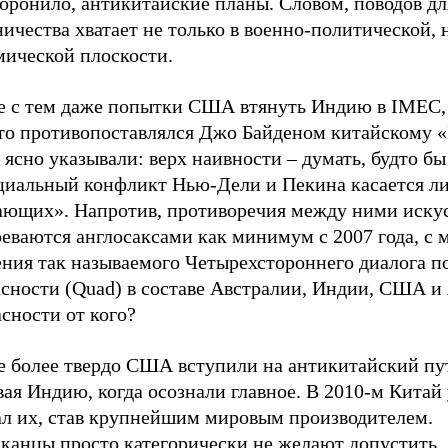
оронило, антикитайские планы. Словом, поводов дл
ичества хватает не только в военно-политической, н
мической плоскости.
е с тем даже попытки США втянуть Индию в IMEC,
то противопоставлялся Джо Байденом китайскому «
 ясно указывали: верх наивности – думать, будто бы
циальный конфликт Нью-Дели и Пекина касается л
ающих». Напротив, противоречия между ними иску
еваются англосаксами как минимум с 2007 года, с 
ения так называемого Четырехстороннего диалога п
асности (Quad) в составе Австралии, Индии, США и
сности от кого?
е более твердо США вступили на антикитайский пу
ая Индию, когда осознали главное. В 2010-м Китай
ал их, став крупнейшим мировым производителем.
канцы просто категорически не желают допустить