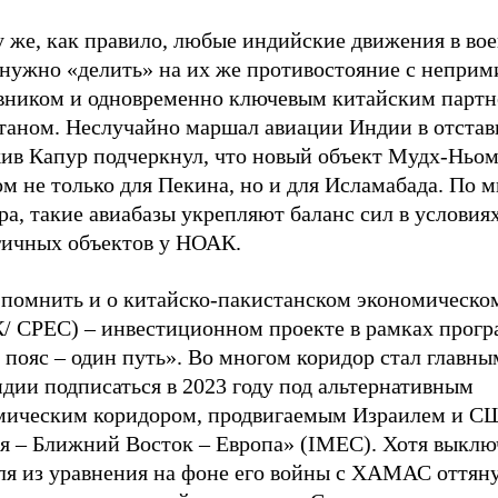
у же, как правило, любые индийские движения в во
 нужно «делить» на их же противостояние с непри
вником и одновременно ключевым китайским партн
таном. Неслучайно маршал авиации Индии в отстав
ив Капур подчеркнул, что новый объект Мудх-Ньом
м не только для Пекина, но и для Исламабада. По 
а, такие авиабазы укрепляют баланс сил в условия
гичных объектов у НОАК.
 помнить и о китайско-пакистанском экономическо
/ СPEC) – инвестиционном проекте в рамках прог
 пояс – один путь». Во многом коридор стал главн
дии подписаться в 2023 году под альтернативным
мическим коридором, продвигаемым Израилем и С
я – Ближний Восток – Европа» (IMEC). Хотя выклю
ля из уравнения на фоне его войны с ХАМАС оттяну