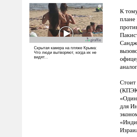
К том
плане
проти
Пакис
Сандж
вызово
офицер
анало
Стоит
(КПЭК
«Один
для Ин
эконо
«Инди
Израи