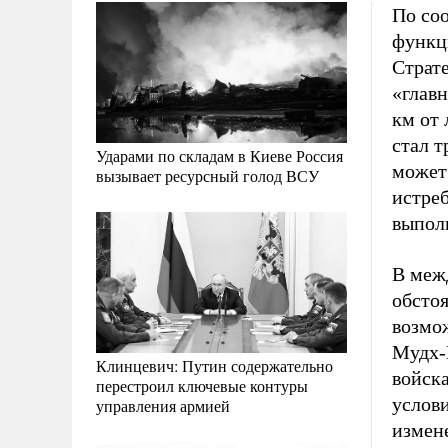
По соо
функц
Страт
«главн
км от 
стал т
Ударами по складам в Киеве Россия
может
вызывает ресурсный голод ВСУ
истреб
выпол
В меж
обстоя
возмо
Мудх-
Клинцевич: Путин содержательно
войска
перестроил ключевые контуры
услови
управления армией
измен