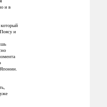
я
о и в
 который
Поясу и
ишь
сно
момента
о
 Японии.
ть,
 уже