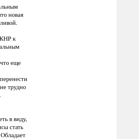
альным
то новая
дливой.
 КНР к
кальным
я
что еще
 перенести
не трудно
.
ть в виду,
нсы стать
 Обладает