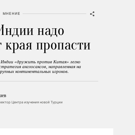
МНЕНИЕ
Индии надо
т края пропасти
к Индии «дружить против Китая» легко
стратегия англосаксов, направленная на
крупных континентальных игроков.
шев
ректор Центра изучения новой Турции