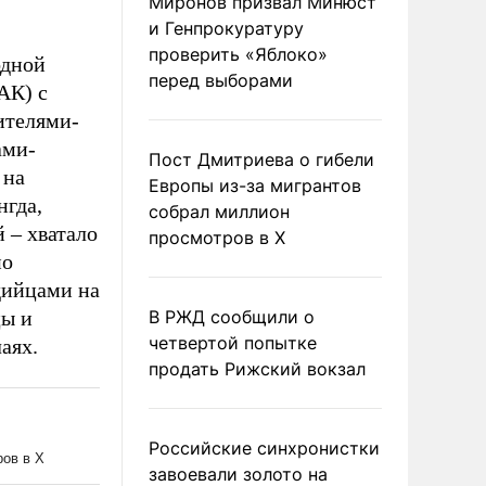
Миронов призвал Минюст
и Генпрокуратуру
проверить «Яблоко»
одной
перед выборами
АК) с
ителями-
ами-
Пост Дмитриева о гибели
 на
Европы из-за мигрантов
нгда,
собрал миллион
 – хватало
просмотров в X
но
дийцами на
цы и
В РЖД сообщили о
четвертой попытке
аях.
продать Рижский вокзал
Российские синхронистки
завоевали золото на