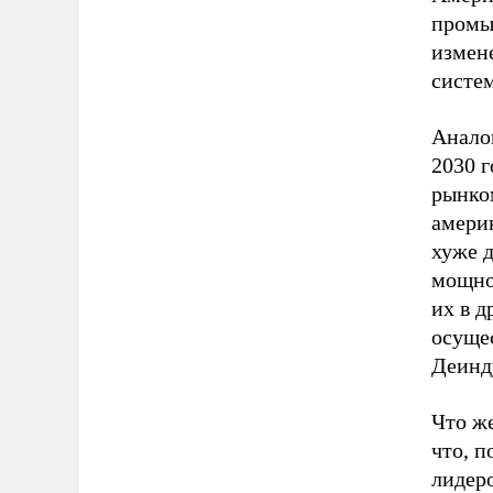
промы
измен
систем
Аналог
2030 г
рынком
амери
хуже 
мощно
их в 
осущес
Деинд
Что же
что, п
лидер