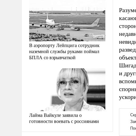
Разуме
касаю
сторо
недав
невид
В аэропорту Лейпцига сотрудник
разве
наземной службы руками поймал
БПЛА со взрывчаткой
объект
Шигадз
и друг
вспом
спорн
ускор
Лайма Вайкуле заявила о
готовности воевать с россиянами