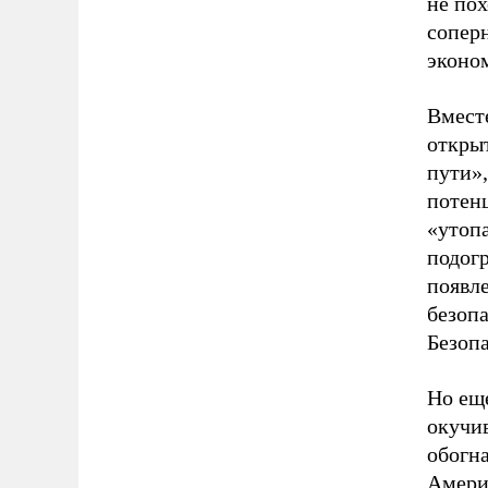
не пох
соперн
эконо
Вмест
откры
пути»,
потен
«утоп
подогр
появл
безоп
Безопа
Но ещ
окучив
обогн
Амери