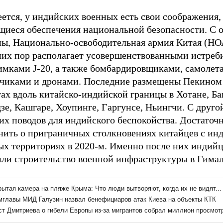
ется, у индийских военных есть свои соображения,
щиеся обеспечения национальной безопасности. С 
ны, Национально-освободительная армия Китая (НО
них пор располагает усовершенствованными истреб
имками J-20, а также бомбардировщиками, самолет
дчиками и дронами. Последние размещены Пекином
ах вдоль китайско-индийской границы в Хотане, Ба
е, Кашгаре, Хоупинге, Гаргунсе, Ньингчи. С другой
их поводов для индийского беспокойства. Достаточ
нить о приграничных столкновениях китайцев с ин
ых территориях в 2020-м. Именно после них индий
или строительство военной инфраструктуры в Гимал