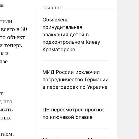
ла
ГЛАВНОЕ
Объявлена
стили
принудительная
всего в 30
эвакуация детей в
то объект
подконтрольном Киеву
и теперь
Краматорске
к и
азе
МИД России исключил
посредничество Германии
в переговорах по Украине
ет
, что
ывать
ЦБ пересмотрел прогноз
пных
по ключевой ставке
е
таем.