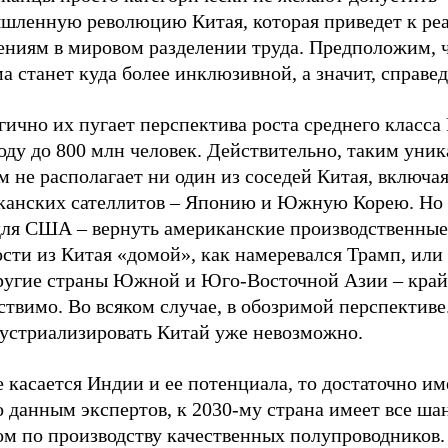
шленную революцию Китая, которая приведет к ре
ениям в мировом разделении труда. Предположим, ч
а станет куда более инклюзивной, а значит, справе
ично их пугает перспектива роста среднего класса
оду до 800 млн человек. Действительно, таким уни
 не располагает ни один из соседей Китая, включа
канских сателлитов – Японию и Южную Корею. Но 
для США – вернуть американские производственные
сти из Китая «домой», как намеревался Трамп, или
другие страны Южной и Юго-Восточной Азии – край
твимо. Во всяком случае, в обозримой перспективе
устриализировать Китай уже невозможно.
 касается Индии и ее потенциала, то достаточно име
о данным экспертов, к 2030-му страна имеет все ша
ом по производству качественных полупроводников.