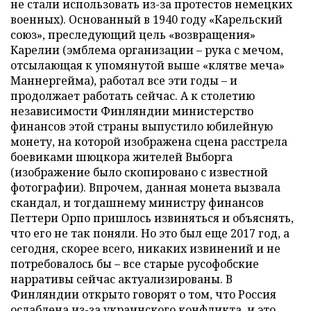
не стали использовать из-за протестов немецких
военных). Основанный в 1940 году «Карельский
союз», преследующий цель «возвращения»
Карелии (эмблема организации – рука с мечом,
отсылающая к упомянутой выше «клятве меча»
Маннергейма), работал все эти годы – и
продолжает работать сейчас. А к столетию
независимости Финляндии министерство
финансов этой страны выпустило юбилейную
монету, на которой изображена сцена расстрела
боевиками шюцкора жителей Выборга
(изображение было скопировано с известной
фотографии). Впрочем, данная монета вызвала
скандал, и тогдашнему министру финансов
Петтери Орпо пришлось извиняться и объяснять,
что его не так поняли. Но это был еще 2017 год, а
сегодня, скорее всего, никаких извинений и не
потребовалось бы – все старые русофобские
нарративы сейчас актуализированы. В
Финляндии открыто говорят о том, что Россия
ослаблена из-за украинского конфликта, и это