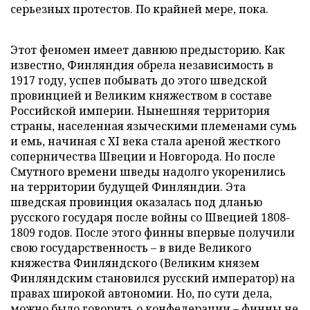
серьезных протестов. По крайней мере, пока.
Этот феномен имеет давнюю предысторию. Как
известно, Финляндия обрела независимость в
1917 году, успев побывать до этого шведской
провинцией и Великим княжеством в составе
Российской империи. Нынешняя территория
страны, населенная языческими племенами сумь
и емь, начиная с ХI века стала ареной жесткого
соперничества Швеции и Новгорода. Но после
Смутного времени шведы надолго укоренились
на территории будущей Финляндии. Эта
шведская провинция оказалась под дланью
русского государя после войны со Швецией 1808-
1809 годов. После этого финны впервые получили
свою государственность – в виде Великого
княжества Финляндского (Великим князем
Финляндским становился русский император) на
правах широкой автономии. Но, по сути дела,
можно было говорить о конфедерации – финны не