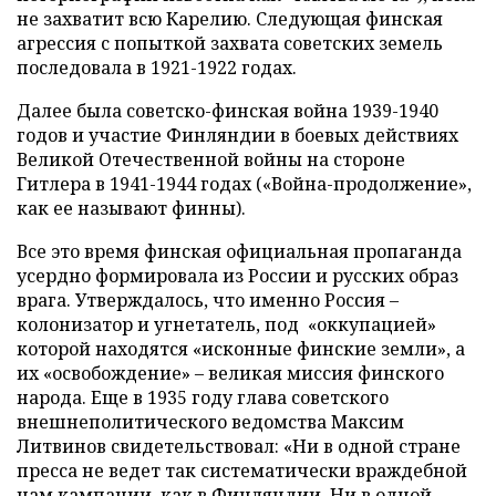
не захватит всю Карелию. Следующая финская
агрессия с попыткой захвата советских земель
последовала в 1921-1922 годах.
Далее была советско-финская война 1939-1940
годов и участие Финляндии в боевых действиях
Великой Отечественной войны на стороне
Гитлера в 1941-1944 годах («Война-продолжение»,
как ее называют финны).
Все это время финская официальная пропаганда
усердно формировала из России и русских образ
врага. Утверждалось, что именно Россия –
колонизатор и угнетатель, под «оккупацией»
которой находятся «исконные финские земли», а
их «освобождение» – великая миссия финского
народа. Еще в 1935 году глава советского
внешнеполитического ведомства Максим
Литвинов свидетельствовал: «Ни в одной стране
пресса не ведет так систематически враждебной
нам кампании, как в Финляндии. Ни в одной