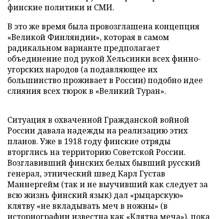
финские политики и СМИ.
В это же время была провозглашена концепция
«Великой Финляндии», которая в самом
радикальном варианте предполагает
объединение под рукой Хельсинки всех финно-
угорских народов (а подавляющее их
большинство проживает в России) подобно идее
слияния всех тюрок в «Великий Туран».
Ситуация в охваченной Гражданской войной
России давала надежды на реализацию этих
планов. Уже в 1918 году финские отряды
вторглись на территорию Советской России.
Возглавивший финских белых бывший русский
генерал, этнический швед Карл Густав
Маннергейм (так и не выучивший как следует за
всю жизнь финский язык) дал «рыцарскую»
клятву «не вкладывать меч в ножны» (в
историографии известна как «Клятва меча»), пока