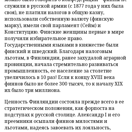
служили в русской армии (с 1877 года у них была
своя), не платили налогов в общую казну,
использовали собственную валюту (финскую
марку), имели свой парламент (Сейм) и
Конституцию. Финские женщины первые в мире
получили избирательное право.
Государственными языками в княжестве были
финский и шведский. Благодаря налоговым
льготам, в Финляндии, ранее захудалой аграрной
провинции, начала стремительно развиваться
промышленность, ее население за столетие
увеличилось в 10 раз! Если к концу XVIII века
финнов было не более 300 тысяч, то к началу XIX
их было три миллиона.
Ценность Финляндии состояла прежде всего в ее
стратегическом положении, как форпоста на
подступах к русской столице. Александр I и его
преемники осыпали финнов милостями и
льготами, надеясь завоевать их лояльность,