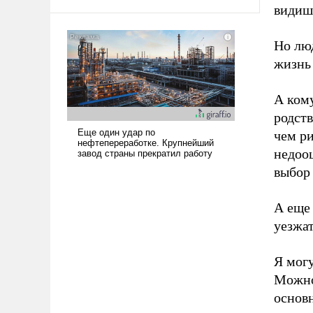
видиш
Но лю
жизнь
А кому
родств
чем ри
недоо
выбор 
А еще 
уезжат
Я могу
Можно
основн