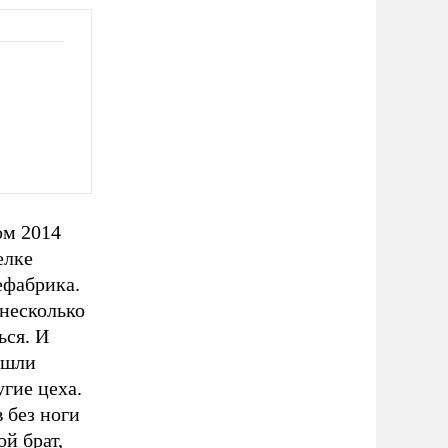
ом 2014
елке
ефабрика.
 несколько
ься. И
ошли
угие цеха.
 без ноги
й брат,