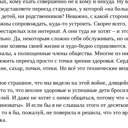
х, кому ехать совершенно не к кому и некуда. Ну в
редставляете переезд старушки, у которой «на бол
 детей, ни родственников? Неважно, с какой сторон
жны сопровождать, куда-то устроить. Скорее всего, 
естарелых или интернат. А они туда не хотят – и эт
ьно. Да, некоторым сложно себя обслуживать, но о
они хозяева своей жизни и худо-бедно справляются.
налы, а полноценные члены общества. Многие из ни
ежить переезд просто с точки зрения здоровья. Серд
ие, сахар, почки, отеки. Но всё это технические вещ
ое страшное, что мы видели на этой войне, длящей
это то, что вполне здоровые и успешные дети броси
лей. И даже не хотят с ними общаться, потому что 
иноваты». И если бы я не слышала этого от десятко
 то я бы, пожалуй, не поверила и решила, что это вр
ка.