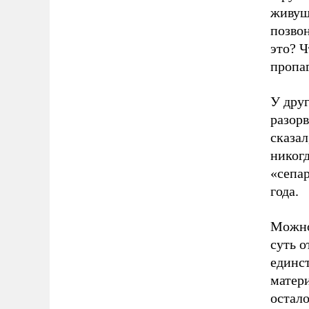
живущи
позвон
это? Ч
пропаг
У дру
разорв
сказал
никогд
«сепар
года.
Можно 
суть о
единс
матери
остало