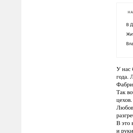
НА
В 
Жи
Вл
У нас 
года. 
Фабри
Так во
цехов.
Любов
разгре
В это 
и руки