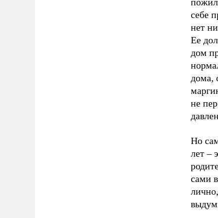
пожилы
себе п
нет ни
Ее дол
дом пр
нормал
дома, 
марги
не пер
давлен
Но сам
лет – 
родите
сами в
лично,
выдум