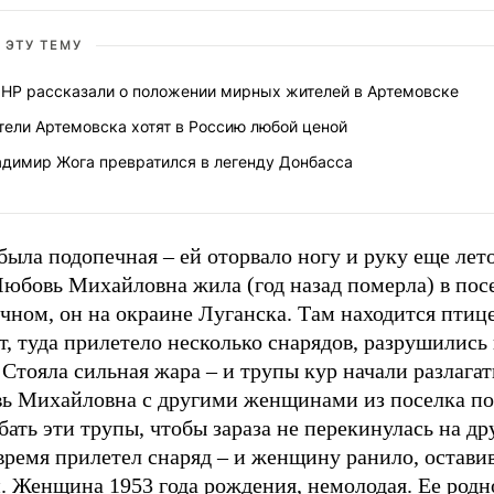
 ЭТУ ТЕМУ
ДНР рассказали о положении мирных жителей в Артемовске
тели Артемовска хотят в Россию любой ценой
адимир Жога превратился в легенду Донбасса
была подопечная – ей оторвало ногу и руку еще лет
Любовь Михайловна жила (год назад померла) в пос
чном, он на окраине Луганска. Там находится птиц
т, туда прилетело несколько снарядов, разрушились
 Стояла сильная жара – и трупы кур начали разлагат
ь Михайловна с другими женщинами из поселка п
бать эти трупы, чтобы зараза не перекинулась на др
время прилетел снаряд – и женщину ранило, оставив
. Женщина 1953 года рождения, немолодая. Ее родно