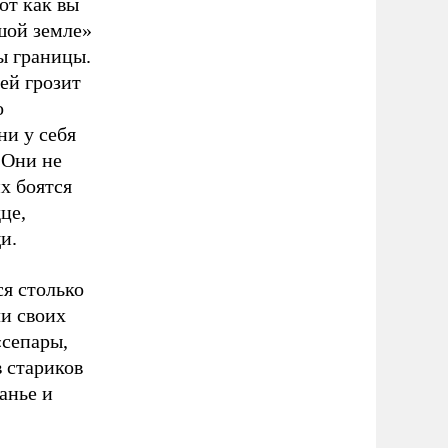
от как вы
ьшой земле»
ы границы.
ей грозит
о
ни у себя
 Они не
х боятся
це,
и.
ся столько
ли своих
«сепары,
в стариков
анье и