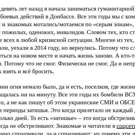
 девять лет назад я начала заниматься гуманитарн
 боевых действий в Донбассе. Все эти годы мы с ко
й и знакомых мотались/мотаемся по «серым зонам»,
 пожилых, одиноких, инвалидов. Словом тех, кто с
е всех в любой кризисной ситуации. Многие из тех
ли, уехали в 2014 году, но вернулись. Потому что 
ться на новом месте и начать жизнь заново. А кто-т
. Потому что не смог. Физически не смог. Да и непр
к взять и всё бросить.
ии огня немало было, да и есть, поселков, где жизн
ащалась ни на минуту. Все эти годы их бомбили ВС
но, а не как пишут об этом украинские СМИ и ОБСЕ
 периоды затишья. Это когда прилетало не каждый д
олько дней. То есть «затишье» – это когда обстрелив
огда не обстреливают. Знакомые и читатели в
соцсет
янно спрашивали, да и спрашивают: ну почему эти 