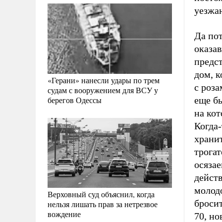
уезжа
Да пот
оказав
предст
дом, к
«Герани» нанесли удары по трем
с роза
судам с вооружением для ВСУ у
берегов Одессы
еще б
на кот
Когда
храни
трогат
осязае
действ
молодо
Верховный суд объяснил, когда
бросит
нельзя лишать прав за нетрезвое
вождение
70, но