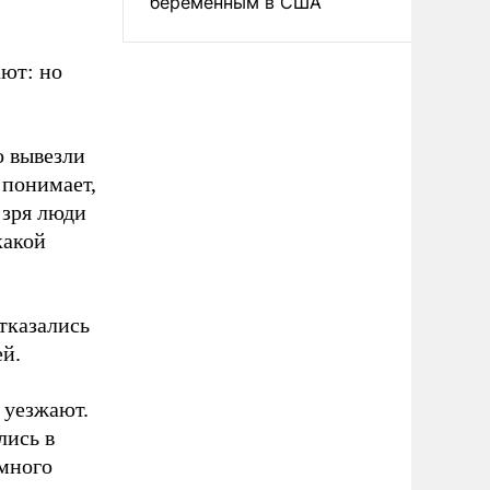
беременным в США
ают: но
о вывезли
 понимает,
 зря люди
какой
тказались
ей.
 уезжают.
лись в
 много