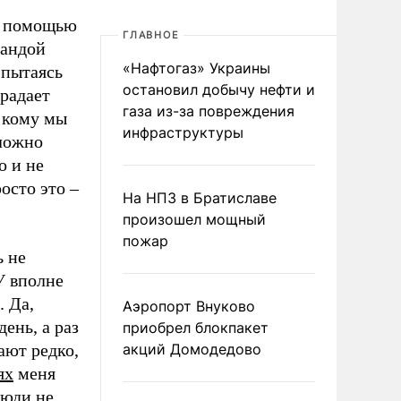
ой помощью
ГЛАВНОЕ
мандой
«Нафтогаз» Украины
 пытаясь
остановил добычу нефти и
традает
газа из-за повреждения
, кому мы
инфраструктуры
сложно
о и не
осто это –
На НПЗ в Братиславе
произошел мощный
пожар
ь не
У вполне
. Да,
Аэропорт Внуково
ень, а раз
приобрел блокпакет
ают редко,
акций Домодедово
ях
меня
люди не