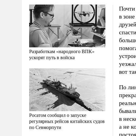
Почти
в зоне
друзе
спасти
больш
помога
Разработкам «народного ВПК»
устрои
ускорят путь в войска
уезжал
вот та
По лин
прекр
реаль
бывали
Росатом сообщил о запуске
в неск
регулярных рейсов китайских судов
а не к
по Севморпути
посто