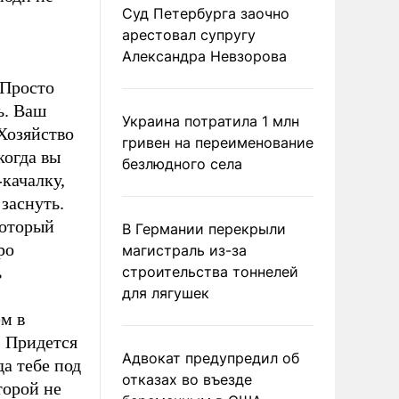
Суд Петербурга заочно
арестовал супругу
Александра Невзорова
 Просто
ть. Ваш
Украина потратила 1 млн
 Хозяйство
гривен на переименование
когда вы
безлюдного села
качалку,
 заснуть.
который
В Германии перекрыли
ро
магистраль из-за
ь
строительства тоннелей
для лягушек
ем в
. Придется
Адвокат предупредил об
а тебе под
отказах во въезде
торой не