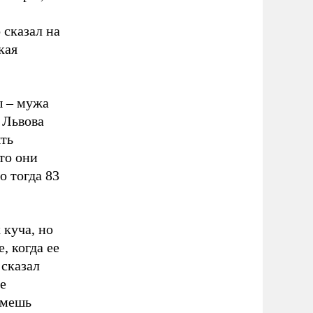
,
 сказал на
кая
ы – мужа
 Львова
ыть
что они
о тогда 83
 куча, но
, когда ее
 сказал
е
ьмешь