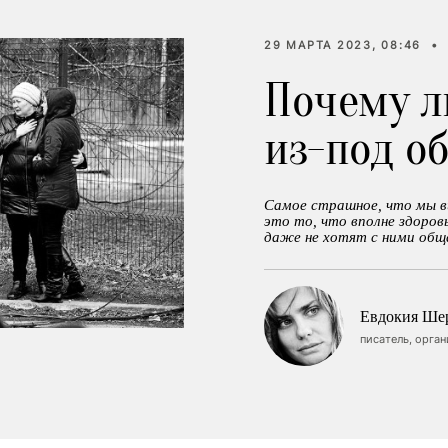
29 МАРТА 2023, 08:46
•
Почему л
из-под о
Cамое страшное, что мы ви
это то, что вполне здоров
даже не хотят с ними общ
Евдокия Ше
писатель, орга