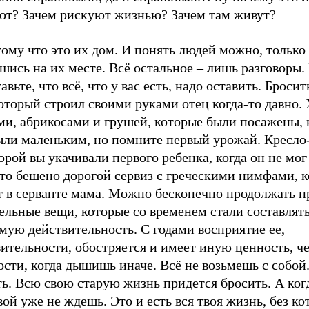
ют? Зачем рискуют жизнью? Зачем там живут?
ому что это их дом. И понять людей можно, только
шись на их месте. Всё остальное – лишь разговоры.
авьте, что всё, что у вас есть, надо оставить. Броси
оторый строил своими руками отец когда-то давно.
ми, абрикосами и грушей, которые были посажены, 
ыли маленьким, но помните первый урожай. Кресло-
орой вы укачивали первого ребенка, когда он не мог
-то бешено дорогой сервиз с греческими нимфами, 
т в серванте мама. Можно бесконечно продолжать п
ельные вещи, которые со временем стали составлят
мую действительность. С годами восприятие ее,
ительности, обостряется и имеет иную ценность, ч
сти, когда дышишь иначе. Всё не возьмешь с собой
ь. Всю свою старую жизнь придется бросить. А когд
вой уже не ждешь. Это и есть вся твоя жизнь, без ко