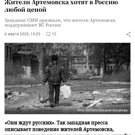
Жители Артемовска хотят в Россию
любой ценой
Западные СМИ признали, что жители Артемовска
поддерживают ВС России
6 марта 2023, 19:25
12
Фото: REUTERS/Oleksandr Ratushniak
«Они ждут русских». Так западная пресса
описывает поведение жителей Артемовска,