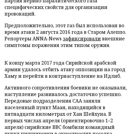
партия нервно-паралитического газа
специфических свойств для организации
провокаций.
Предположительно, этот газ был использован во
время атаки 2 августа 2016 года в Старом Алеппо.
Репортеры ANNA-News
зафиксировали
внешние
симптомы поражения этим типом оружия.
К концу марта 2017 года Сирийской арабской
армии удалось отбить атаку оппозиции на город
Хаму и перейти в контрнаступление на Идлиб.
Активного сопротивления боевики не оказывали,
наступление развивалось достаточно успешно.
Передовые подразделения САА заняли
населенный пункт Маан, находящийся в
пятнадцати километрах от Хан Шейхуна. В
первых числах апреля (ориентировочно 1–2
апреля) сирийские ВВС бомбили командный
пункт группировки в окрестностях поселка.