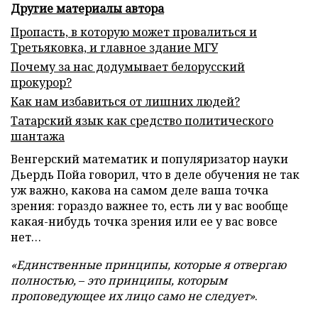
Другие материалы автора
Пропасть, в которую может провалиться и
Третьяковка, и главное здание МГУ
Почему за нас додумывает белорусский
прокурор?
Как нам избавиться от лишних людей?
Татарский язык как средство политического
шантажа
Венгерский математик и популяризатор науки
Дьердь Пойа говорил, что в деле обучения не так
уж важно, какова на самом деле ваша точка
зрения: гораздо важнее то, есть ли у вас вообще
какая-нибудь точка зрения или ее у вас вовсе
нет…
«Единственные принципы, которые я отвергаю
полностью,
–
это принципы, которым
проповедующее их лицо само не следует»
.