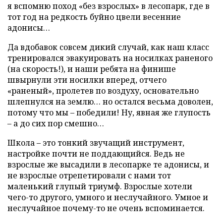
я вспомню поход «без взрослых» в лесопарк, где в
тот год на редкость буйно цвели весенние
адонисы…
Да вдобавок совсем дикий случай, как наш класс
тренировался эвакуировать на носилках раненого
(на скорость!), и наши ребята на финише
швырнули эти носилки вперед, отчего
«раненый», пролетев по воздуху, основательно
шлепнулся на землю… но остался весьма доволен,
потому что мы – победили! Ну, явная же глупость
– а до сих пор смешно…
Школа – это тонкий звучащий инструмент,
настройке почти не поддающийся. Ведь не
взрослые же высадили в лесопарке те адонисы, и
не взрослые отрепетировали с нами тот
маленький глупый триумф. Взрослые хотели
чего-то другого, умного и неслучайного. Умное и
неслучайное почему-то не очень вспоминается.