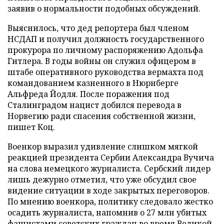
заявив о нормальности подобных обсуждений.
Выяснилось, что дед репортера был членом
НСДАП и получил должность государственного
прокурора по личному распоряжению Адольфа
Гитлера. В годы войны он служил офицером в
штабе оперативного руководства вермахта под
командованием казненного в Нюрнберге
Альфреда Йодля. После поражения под
Сталинградом нацист добился перевода в
Норвегию ради спасения собственной жизни,
пишет Коц.
Военкор выразил удивление слишком мягкой
реакцией президента Сербии Александра Вучича
на слова немецкого журналиста. Сербский лидер
лишь дежурно отметил, что уже обсудил свое
видение ситуации в ходе закрытых переговоров.
По мнению военкора, политику следовало жестко
осадить журналиста, напомнив о 27 млн убитых
фашистами советских граждан во время Великой