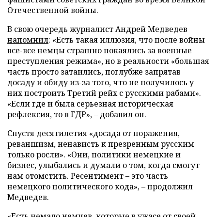
Отечественной войны.
В свою очередь журналист Андрей Медведев
напомнил
: «Есть такая иллюзия, что после войны
все-все немцы страшно покаялись за военные
преступления режима», но в реальности «большая
часть просто затаились, поглубже запрятав
досаду и обиду из-за того, что не получилось у
них построить Третий рейх с русскими рабами».
«Если где и была серьезная историческая
рефлексия, то в ГДР», – добавил он.
Спустя десятилетия «досада от поражения,
реваншизм, ненависть к презренным русским
только росли». «Они, политики немецкие и
бизнес, улыбались и думали о том, когда смогут
нам отомстить. Ресентимент – это часть
немецкого политического кода», – продолжил
Медведев.
«Есть немало немцев, которые в ужасе от своей