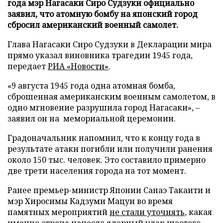
года мэр Нагасаки Сиро Судзуки официально
заявил, что атомную бомбу на японский город
сбросил американский военный самолет.
Глава Нагасаки Сиро Судзуки в Декларации мира
прямо указал виновника трагедии 1945 года,
передает
РИА «Новости»
.
«9 августа 1945 года одна атомная бомба,
сброшенная американским военным самолетом, в
одно мгновение разрушила город Нагасаки», –
заявил он на мемориальной церемонии.
Градоначальник напомнил, что к концу года в
результате атаки погибли или получили ранения
около 150 тыс. человек. Это составило примерно
две трети населения города на тот момент.
Ранее премьер-министр Японии Санаэ Такаити и
мэр Хиросимы Кадзуми Мацуи во время
памятных мероприятий
не стали уточнять
, какая
именно страна нанесла ядерный удар шестого