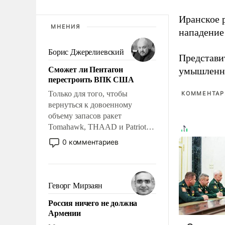
Иранское 
МНЕНИЯ
нападение
Борис Джерелиевский
Представи
Сможет ли Пентагон
умышленн
перестроить ВПК США
Только для того, чтобы
КОММЕНТАРИ
вернуться к довоенному
объему запасов ракет
Tomahawk, THAAD и Patriot
США потребуется более трех
0 комментариев
лет. Даже небольшая война с
Ираном опустошила
американские арсеналы.
Сложившаяся ситуация
Геворг Мирзаян
означает многолетний период
Россия ничего не должна
уязвимости США, например,
Армении
перед Китаем.