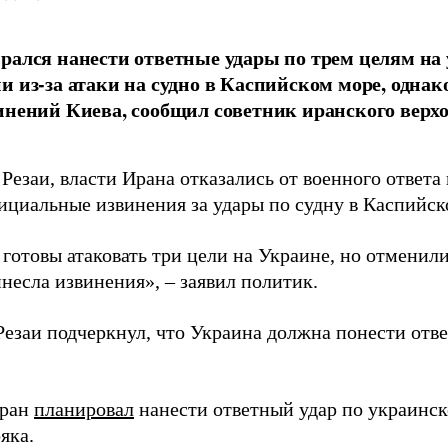
рался нанести ответные удары по трем целям на
и из-за атаки на судно в Каспийском море, однак
инений Киева, сообщил советник иранского верх
Резаи, власти Ирана отказались от военного ответа 
ициальные извинения за удары по судну в Каспийск
отовы атаковать три цели на Украине, но отменили 
несла извинения», – заявил политик.
Резаи подчеркнул, что Украина должна понести отве
еран
планировал
нанести ответный удар по украинск
яка.