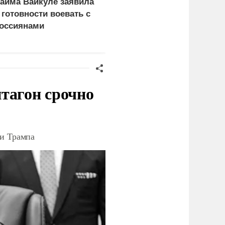
айма Вайкуле заявила
Умер советский чемпио
 готовности воевать с
по стендовой стрельбе
оссиянами
Рудольф Полянский
тагон срочно
ки Трампа