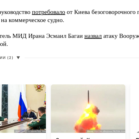
руководство
потребовало
от Киева безоговорочного 
 на коммерческое судно.
тель МИД Ирана Эсмаил Багаи
назвал
атаку Воору
ой.
И (2)
▼