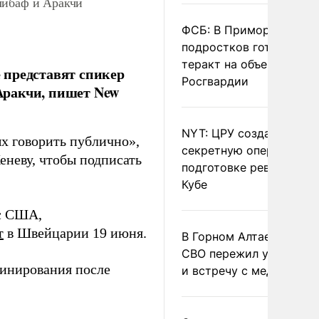
либаф и Аракчи
ФСБ: В Приморье трое
подростков готовили
теракт на объекте
 представят спикер
Росгвардии
Аракчи, пишет New
NYT: ЦРУ создало
х говорить публично»,
секретную опергруппу 
еневу, чтобы подписать
подготовке революции 
Кубе
 с США,
т
в Швейцарии 19 июня.
В Горном Алтае участн
СВО пережил удар мол
минирования после
и встречу с медведем