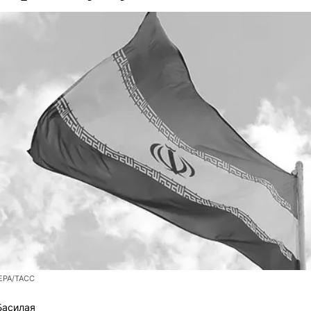
/EPA/ТАСС
Басилая