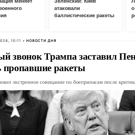
рация меняет
Зеленский: Киев
Л
военного
атаковали
о
ния
баллистические ракеты
р
и 115 беспилотников
026, 10:11 •
НОВОСТИ ДНЯ
ый звонок Трампа заставил Пен
ь пропавшие ракеты
ровел экстренное совещание по боеприпасам после крити