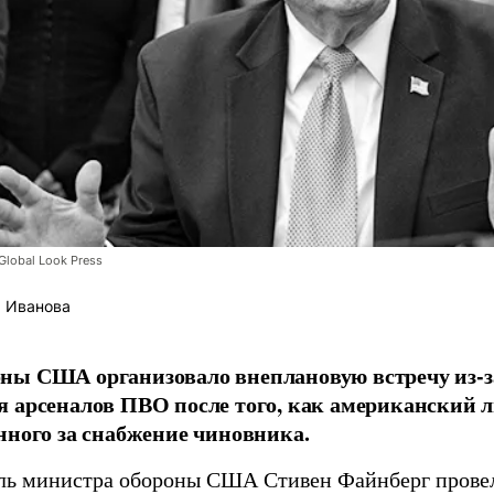
lobal Look Press
 Иванова
ны США организовало внеплановую встречу из-з
 арсеналов ПВО после того, как американский л
нного за снабжение чиновника.
ль министра обороны США Стивен Файнберг провел