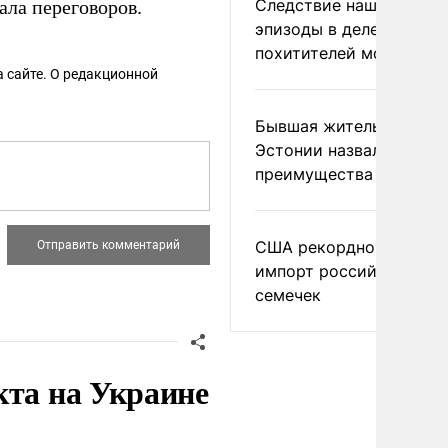
Следствие нашло новы
ала переговоров.
эпизоды в деле
похитителей москвичек
 сайте. О редакционной
Бывшая жительница
Эстонии назвала главн
преимущества России
США рекордно нарасти
импорт российских
семечек
кта на Украине