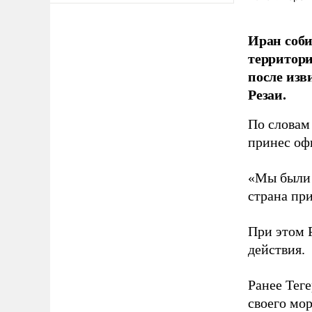
Иран соби
территори
после изв
Резаи.
По словам 
принес оф
«Мы были г
страна при
При этом 
действия.
Ранее Тег
своего мор