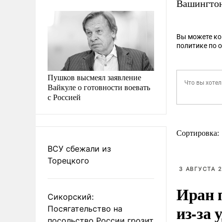
Вашингто
Вы можете к
политике по 
Пушков высмеял заявление
Вайкуле о готовности воевать
с Россией
Сортировка:
ВСУ сбежали из
Торецкого
3 АВГУСТА 2
Иран 
Сикорский:
из-за 
Посягательство на
посольство России грозит