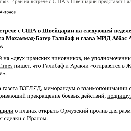
imes: Иран на встрече с США в Швейцарии представят Га
Антонов
стрече с США в Швейцарии на следующей неделе
та Мохаммад-Багер Галибаф и глава МИД Аббас 
s.
й на «двух иранских чиновников, не уполномоченны
Times
пишет, что Галибаф и Аракчи «отправятся в Ж
е».
а газета ВЗГЛЯД, меморандум о взаимопонимании
ривающий прекращение боевых действий,
подпишу
бщили
о планах открыть Ормузский пролив для раз
я сделки с Ираном.