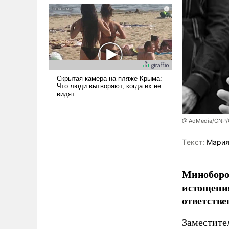
псевдонаучной фантастики,
стало всерьез обсуждаемой
идеей.
@ AdMedia/CNP/G
Tекст:
Мария
Миноборо
истощения
ответстве
Заместите