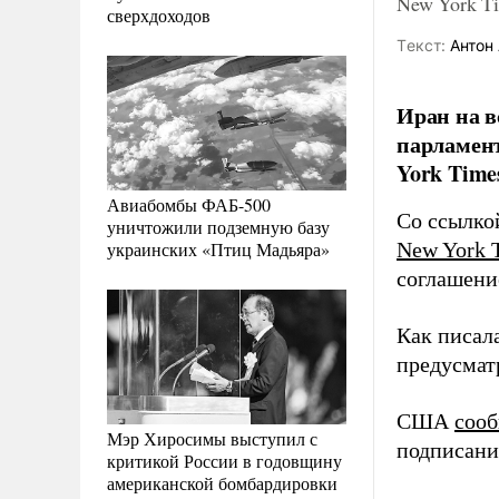
New York T
сверхдоходов
Tекст:
Антон 
Иран на в
парламен
York Time
Авиабомбы ФАБ-500
Со ссылко
уничтожили подземную базу
украинских «Птиц Мадьяра»
New York 
соглашени
Как писал
предусмат
США
соо
Мэр Хиросимы выступил с
подписани
критикой России в годовщину
американской бомбардировки