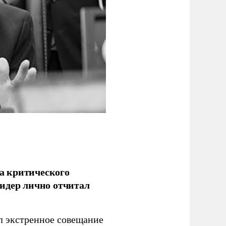
а критического
идер лично отчитал
 экстренное совещание