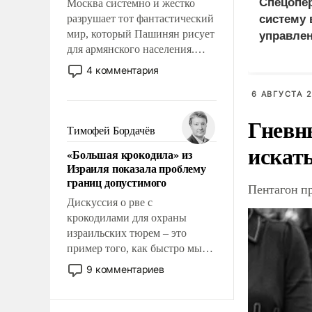
Спецопе
Москва системно и жестко
разрушает тот фантастический
систему 
мир, который Пашинян рисует
управле
для армянского населения.
Мир, где этому населению все
4 комментария
должны просто по
определению, где его
6 АВГУСТА 2
политические прожекты будут
Гневн
беспрекословно оплачиваться
Тимофей Бордачёв
за счет российских
искат
«Большая крокодила» из
налогоплательщиков и где за
Израиля показала проблему
свои поступки не нужно
границ допустимого
Пентагон п
отвечать.
Дискуссия о рве с
крокодилами для охраны
израильских тюрем – это
пример того, как быстро мы
двигаемся по пути
9 комментариев
революционных изменений.
То, что несколько лет назад
было образом для