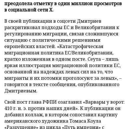
преодолела отметку в один миллион просмотров
в социальной сети X.
В своей публикации в соцсети Дмитриев
раскритиковал подходы ЕС и Великобритании к
регулированию миграции, связав сложившуюся
ситуацию с политическими решениями
европейских властей. «Катастрофическая
миграционная политика ЕС/Великобритании,
кратко изложенная в одном посте. Сеута – лишь
яркая иллюстрация миграционной политики ЕС,
основанной на надеждах левых сил на то, что
мигранты и их потомки проголосуют за левых», –
говорится в тексте сообщения, опубликованного
Дмитриевым.
Свой пост глава РФПИ озаглавил «Варвары у ворот:
410 г. н. э. против наших дней». К публикации он
добавил коллаж, в котором сопоставил картину
американского художника Томаса Коула
«Разрушение» из цикла «Путь империи» с