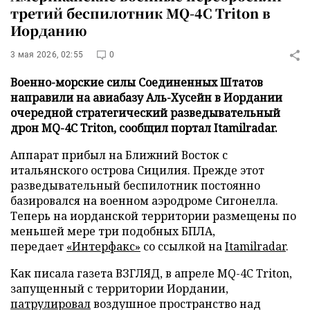
третий беспилотник MQ-4C Triton в
Иорданию
3 мая 2026, 02:55
0
Военно-морские силы Соединенных Штатов
направили на авиабазу Аль-Хусейн в Иордании
очередной стратегический разведывательный
дрон MQ-4C Triton, сообщил портал Itamilradar.
Аппарат прибыл на Ближний Восток с
итальянского острова Сицилия. Прежде этот
разведывательный беспилотник постоянно
базировался на военном аэродроме Сигонелла.
Теперь на иорданской территории размещены по
меньшей мере три подобных БПЛА,
передает
«Интерфакс»
со ссылкой на
Itamilradar
.
Как писала газета ВЗГЛЯД, в апреле MQ-4C Triton,
запущенный с территории Иордании,
патрулировал
воздушное пространство над