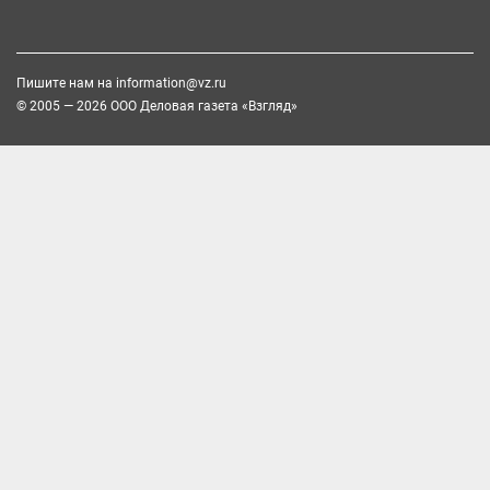
Пишите нам на
information@vz.ru
© 2005 — 2026 ООО Деловая газета «Взгляд»