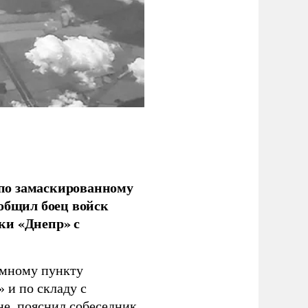
по замаскированному
ообщил боец войск
ки «Днепр» с
емному пункту
 и по складу с
не, пояснил собеседник