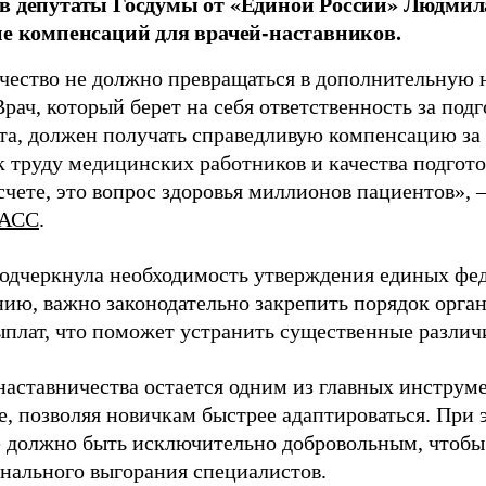
в депутаты Госдумы от «Единой России» Людми
ие компенсаций для врачей-наставников.
чество не должно превращаться в дополнительную
Врач, который берет на себя ответственность за под
та, должен получать справедливую компенсацию за э
 труду медицинских работников и качества подготов
чете, это вопрос здоровья миллионов пациентов», 
АСС
.
одчеркнула необходимость утверждения единых фед
нию, важно законодательно закрепить порядок орга
ыплат, что поможет устранить существенные различ
наставничества остается одним из главных инструм
, позволяя новичкам быстрее адаптироваться. При 
 должно быть исключительно добровольным, чтобы 
нального выгорания специалистов.