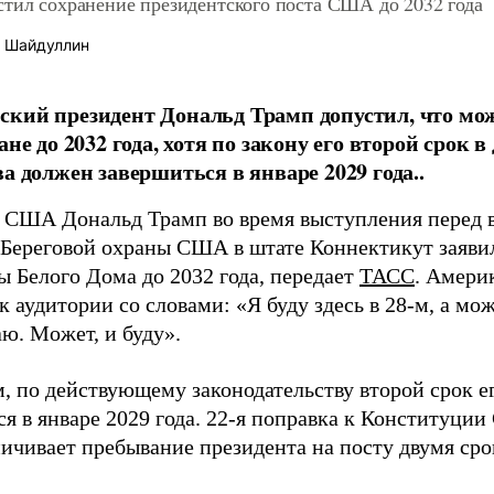
стил сохранение президентского поста США до 2032 года
 Шайдуллин
кий президент Дональд Трамп допустил, что м
ане до 2032 года, хотя по закону его второй срок 
ва должен завершиться в январе 2029 года..
 США Дональд Трамп во время выступления перед
Береговой охраны США в штате Коннектикут заявил,
ы Белого Дома до 2032 года, передает
ТАСС
. Амери
к аудитории со словами: «Я буду здесь в 28-м, а може
аю. Может, и буду».
, по действующему законодательству второй срок 
я в январе 2029 года. 22-я поправка к Конституци
ничивает пребывание президента на посту двумя ср