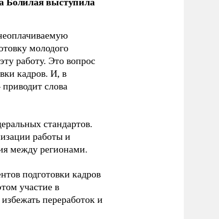
ла Болилая выступила
 неоплачиваемую
готовку молодого
ту работу. Это вопрос
ки кадров. И, в
– приводит слова
еральных стандартов.
низации работы и
ия между регионами.
ентов подготовки кадров
этом участие в
избежать переработок и