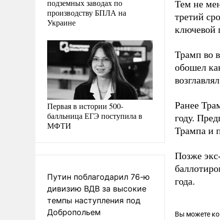
подземных заводах по
Тем не мен
производству БПЛА на
третий ср
Украине
ключевой 
Трамп во в
обошел ка
возглавля
Ранее Тр
Первая в истории 500-
балльница ЕГЭ поступила в
году. Пре
МФТИ
Трампа и 
Позже экс
баллотиров
Путин поблагодарил 76-ю
года.
дивизию ВДВ за высокие
темпы наступления под
Добропольем
Вы можете к