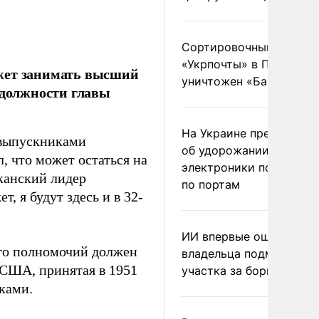
Сортировочный пункт
«Укрпочты» в Павлогра
ожет занимать высший
уничтожен «Бандероль
в должности главы
На Украине предупреди
 выпускниками
об удорожании китайс
 что может остаться на
электроники после уда
канский лидер
по портам
т, я будут здесь и в 32-
ИИ впервые оштрафова
его полномочий должен
владельца подмосковн
и США, принятая в 1951
участка за борщевик
оками.