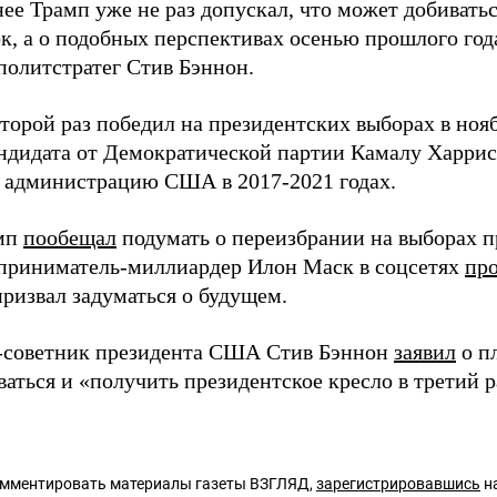
ее Трамп уже не раз допускал, что может добивать
ок, а о подобных перспективах осенью прошлого год
политстратег Стив Бэннон.
торой раз победил на президентских выборах в нояб
ндидата от Демократической партии Камалу Харрис.
л администрацию США в 2017-2021 годах.
амп
пообещал
подумать о переизбрании на выборах 
дприниматель-миллиардер Илон Маск в соцсетях
пр
призвал задуматься о будущем.
-советник президента США Стив Бэннон
заявил
о п
аться и «получить президентское кресло в третий р
омментировать материалы газеты ВЗГЛЯД,
зарегистрировавшись
на