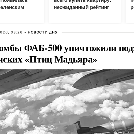
 Появилась
всего купить квартиру:
п
Зеленским
неожиданный рейтинг
р
026, 08:26 •
НОВОСТИ ДНЯ
омбы ФАБ-500 уничтожили под
нских «Птиц Мадьяра»