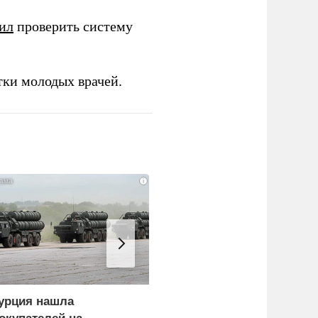
ил
проверить систему
тки молодых врачей.
i
урция нашла
Пощечина всей системе