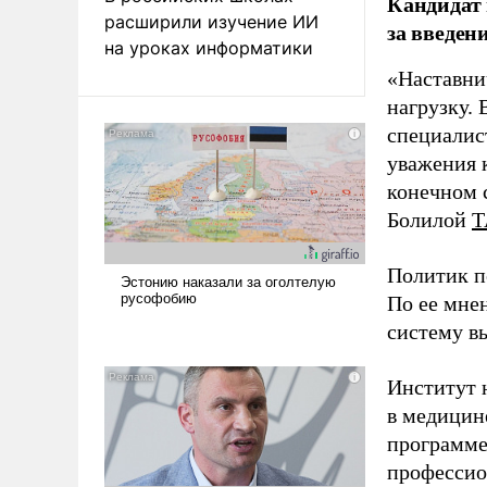
Кандидат 
расширили изучение ИИ
за введен
на уроках информатики
«Наставни
нагрузку. 
специалис
уважения к
конечном с
Болилой
Т
Политик п
По ее мне
систему в
Институт 
в медицине
программе
профессио