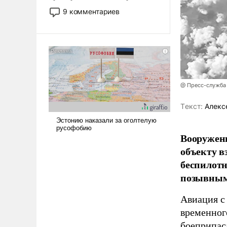
двигаемся по пути
9 комментариев
революционных изменений.
То, что несколько лет назад
было образом для
псевдонаучной фантастики,
стало всерьез обсуждаемой
идеей.
@ Пресс-служба
Tекст:
Алекс
Вооружен
объекту в
беспилотн
позывным
Авиация с
временног
боеприпас