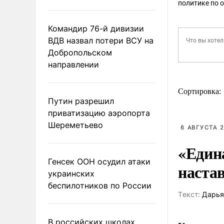
политике по 
Командир 76-й дивизии
ВДВ назвал потери ВСУ на
Добропольском
направлении
Сортировка:
Путин разрешил
приватизацию аэропорта
Шереметьево
6 АВГУСТА 2
«Един
Генсек ООН осудил атаки
наста
украинских
беспилотников по России
Tекст:
Дарья
В российских школах