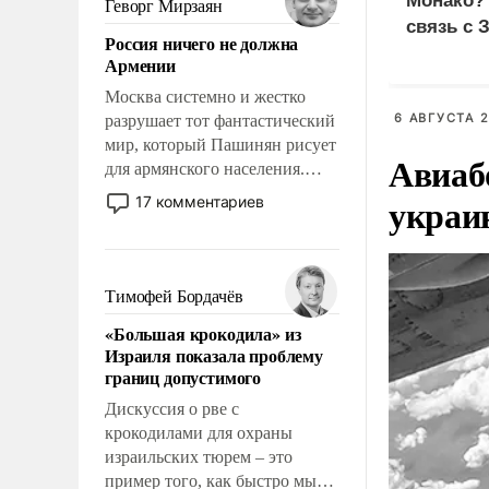
Монако?
Геворг Мирзаян
означает многолетний период
связь с 
Россия ничего не должна
уязвимости США, например,
Армении
перед Китаем.
Москва системно и жестко
6 АВГУСТА 2
разрушает тот фантастический
мир, который Пашинян рисует
Авиаб
для армянского населения.
Мир, где политические
украи
17 комментариев
прожекты будут безусловно
оплачиваться за счет
российских
налогоплательщиков и где
Тимофей Бордачёв
Еревану за свои поступки не
«Большая крокодила» из
нужно отвечать.
Израиля показала проблему
границ допустимого
Дискуссия о рве с
крокодилами для охраны
израильских тюрем – это
пример того, как быстро мы