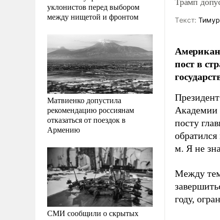
Трамп допу
уклонистов перед выбором
между нищетой и фронтом
Tекст:
Тимур
Американс
пост в стр
государст
Президент
Матвиенко допустила
рекомендацию россиянам
Академии 
отказаться от поездок в
посту глав
Армению
обратился 
м. Я не зн
Между тем
завершитьс
году, огра
СМИ сообщили о скрытых