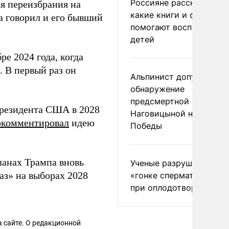
Россияне рассказали,
ся переизбрания на
какие книги и фильмы
а говорил и его бывший
помогают воспитывать
детей
ре 2024 года, когда
 В первый раз он
Альпинист допустил
обнаружение
предсмертной записки
президента США в 2028
Наговицыной на пике
окомментировал
идею
Победы
ланах Трампа вновь
Ученые разрушили миф
аз» на выборах 2028
«гонке сперматозоидов
при оплодотворении
 сайте. О редакционной