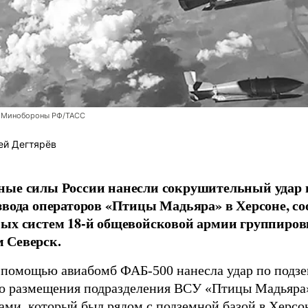
 Минобороны РФ/ТАСС
ей Дегтярёв
ные силы России нанесли сокрушительный удар 
звода операторов «Птицы Мадьяра» в Херсоне, с
ых систем 18-й общевойсковой армии группиров
 Северск.
 помощью авиабомб ФАБ-500 нанесла удар по подз
о размещения подразделения ВСУ «Птицы Мадьяра»
ами, который был рядом с подземной базой в Херсо