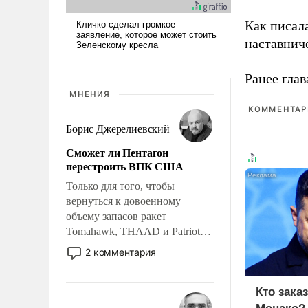
Как писал
наставнич
Ранее глав
МНЕНИЯ
КОММЕНТАРИ
Борис Джерелиевский
Сможет ли Пентагон
перестроить ВПК США
Только для того, чтобы
вернуться к довоенному
объему запасов ракет
Tomahawk, THAAD и Patriot
США потребуется более трех
2 комментария
лет. Даже небольшая война с
Ираном опустошила
Кто зака
американские арсеналы.
Сложившаяся ситуация