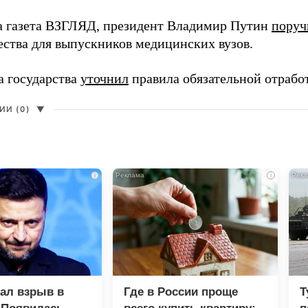
а газета ВЗГЛЯД, президент Владимир Путин
поруч
ества для выпускников медицинских вузов.
а государства
уточнил
правила обязательной отрабо
И (0)
▼
i
i
зал взрыв в
Где в России проще
Т