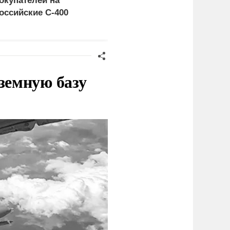
окупателей на
правосудия: что
оссийские C-400
натворил сын
украинского олигарха
земную базу