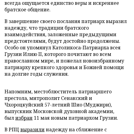
всегда ощущается единство веры и искреннее
братское общение.
В завершение своего послания патриарх выразил
надежду, что традиции братского
взаимодействия, заложенные предыдущими
предстоятелями, будут достойно продолжены.
Особо он упомянул Католикоса-Патриарха всея
Грузии Илию II, которого почитают во всем
православном мире, и пожелал новоизбранному
патриарху крепкого здоровья и Божией помощи
на долгие годы служения.
Напомним, местоблюститель патриаршего
престола, митрополит Сенакский и
Чхороцкуйский 57-летний Шио (Муджири),
выпускник Московской духовной академии,
был
избран
11 мая новым патриархом Грузии.
В РПЦ
выразили
надежду на сближение с