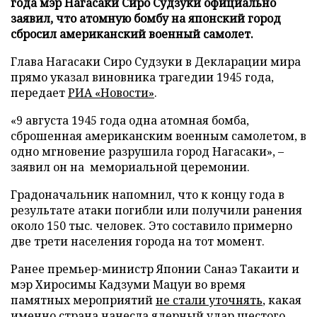
года мэр Нагасаки Сиро Судзуки официально
заявил, что атомную бомбу на японский город
сбросил американский военный самолет.
Глава Нагасаки Сиро Судзуки в Декларации мира
прямо указал виновника трагедии 1945 года,
передает
РИА «Новости»
.
«9 августа 1945 года одна атомная бомба,
сброшенная американским военным самолетом, в
одно мгновение разрушила город Нагасаки», –
заявил он на мемориальной церемонии.
Градоначальник напомнил, что к концу года в
результате атаки погибли или получили ранения
около 150 тыс. человек. Это составило примерно
две трети населения города на тот момент.
Ранее премьер-министр Японии Санаэ Такаити и
мэр Хиросимы Кадзуми Мацуи во время
памятных мероприятий
не стали уточнять
, какая
именно страна нанесла ядерный удар шестого