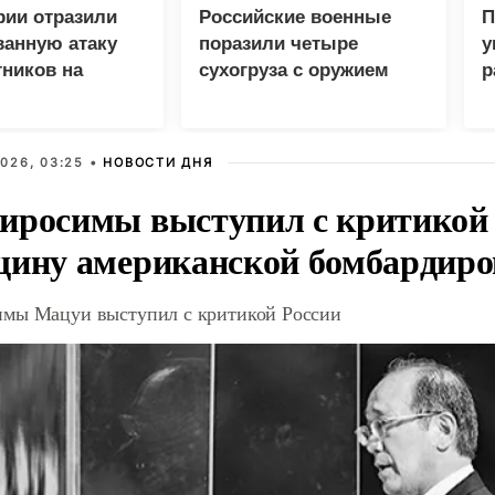
рии отразили
Российские военные
П
ванную атаку
поразили четыре
у
ников на
сухогруза с оружием
р
ятия
для украинской армии
026, 03:25 •
НОВОСТИ ДНЯ
иросимы выступил с критикой 
щину американской бомбардир
мы Мацуи выступил с критикой России