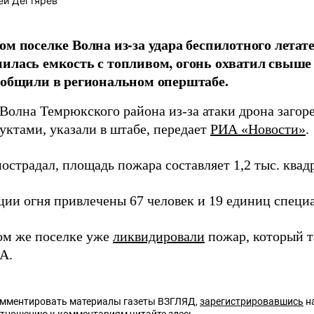
ей Дегтярёв
ом поселке Волна из-за удара беспилотного летат
илась емкость с топливом, огонь охватил свыше
ообщили в региональном оперштабе.
Волна Темрюкского района из-за атаки дрона загоре
уктами, указали в штабе, передает
РИА «Новости»
.
острадал, площадь пожара составляет 1,2 тыс. квад
ции огня привлечены 67 человек и 19 единиц специ
том же поселке уже
ликвидировали
пожар, который т
А.
омментировать материалы газеты ВЗГЛЯД,
зарегистрировавшись
на