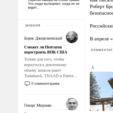
Роберт Бро
безопасно
Российски
МНЕНИЯ
В апреле 
Борис Джерелиевский
Сможет ли Пентагон
КОММЕНТАРИ
перестроить ВПК США
Только для того, чтобы
вернуться к довоенному
объему запасов ракет
Tomahawk, THAAD и Patriot
США потребуется более трех
0 комментариев
лет. Даже небольшая война с
Ираном опустошила
американские арсеналы.
Сложившаяся ситуация
Геворг Мирзаян
означает многолетний период