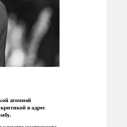
кой атомной
критикой в адрес
мбу.
в качестве инструмента