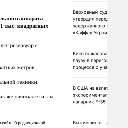
Верховный суд Швеции
ельного аппарата
утвердил передачу
 1 тыс. квадратных
задержанного сухогруз
«Каффа» Украине
лся резервуар с
Киев пожаловался на
паузу в переговорном
ратных метров.
процессе с участием 
альной техники.
В США на взлете разби
экспериментальный др
ак же начинался из-за
напарник F-35
Выжившие в тайге пил
 сайте. О редакционной