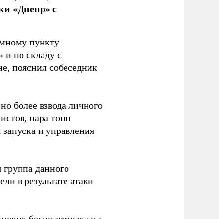
ки «Днепр» с
емному пункту
 и по складу с
не, пояснил собеседник
но более взвода личного
истов, пара тонн
я запуска и управления
 группа данного
ли в результате атаки
инских беспилотных сил