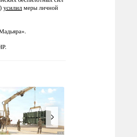
и)
усилил
меры личной
Мадьяра».
НР.