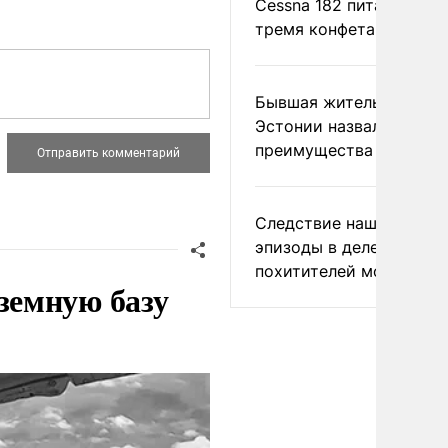
Cessna 182 питались
тремя конфетами
Бывшая жительница
Эстонии назвала главн
преимущества России
Следствие нашло новы
эпизоды в деле
похитителей москвичек
земную базу