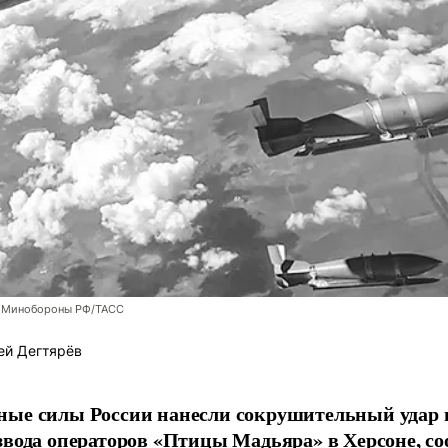
 Минобороны РФ/ТАСС
ей Дегтярёв
ные силы России нанесли сокрушительный удар 
звода операторов «Птицы Мадьяра» в Херсоне, с