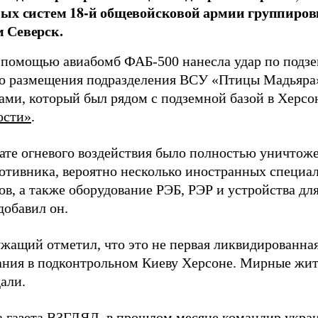
ых систем 18-й общевойсковой армии группиров
 Северск.
 помощью авиабомб ФАБ-500 нанесла удар по подз
о размещения подразделения ВСУ «Птицы Мадьяра»
ами, который был рядом с подземной базой в Херсо
ости»
.
тате огневого воздействия было полностью уничтоже
ротивника, вероятно несколько иностранных специал
в, а также оборудование РЭБ, РЭР и устройства дл
добавил он.
жащий отметил, что это не первая ликвидированная
ния в подконтрольном Киеву Херсоне. Мирные жите
али.
а газета ВЗГЛЯД, в прошлом месяце командир укра