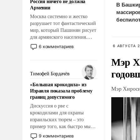
Россия ничего не должна
уязвимости США, например,
В Башки
Армении
перед Китаем.
массиро
Москва системно и жестко
беспилот
разрушает тот фантастический
предпри
мир, который Пашинян рисует
для армянского населения.
Мир, где этому населению все
6 комментариев
6 АВГУСТА 2
должны просто по
Мэр Х
определению, где его
политические прожекты будут
годов
беспрекословно оплачиваться
Тимофей Бордачёв
за счет российских
«Большая крокодила» из
налогоплательщиков и где за
Мэр Хироси
Израиля показала проблему
свои поступки не нужно
границ допустимого
отвечать.
Дискуссия о рве с
крокодилами для охраны
израильских тюрем – это
пример того, как быстро мы
двигаемся по пути
9 комментариев