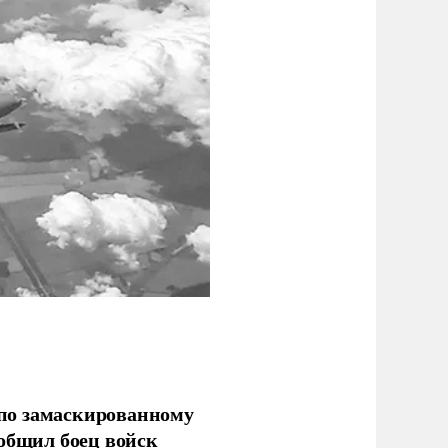
по замаскированному
ообщил боец войск