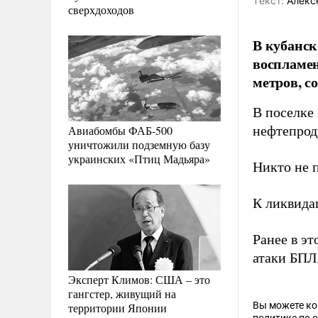
Tекст:
Алекс
сверхдоходов
В кубанск
воспламен
метров, с
В поселке 
Авиабомбы ФАБ-500
нефтепрод
уничтожили подземную базу
украинских «Птиц Мадьяра»
Никто не п
К ликвида
Ранее в э
атаки БПЛ
Эксперт Климов: США – это
гангстер, живущий на
Вы можете к
территории Японии