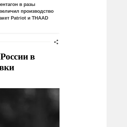
ентагон в разы
В борьбу с украинским
величил производство
дронами вступает
акет Patriot и THAAD
народное ополчение
России в
овки