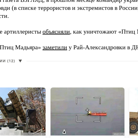
вди (в списке террористов и экстремистов в Росси
сти.
е артиллеристы
объясняли
, как уничтожают «Птиц 
«Птиц Мадьяра»
заметили
у Рай-Александровки в Д
И (12)
▼