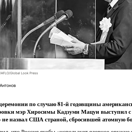
/AFLO/Global Look Press
Антонов
церемонии по случаю 81-й годовщины американс
ровки мэр Хиросимы Кадзуми Мацуи выступил с 
о не назвал США страной, сбросившей атомную бо
вил, что Россия якобы «использует ядерное оружие 