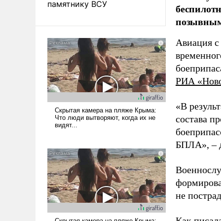
памятнику ВСУ
беспилотн
позывным
Авиация с
временног
боеприпас
РИА «Нов
«В резуль
состава п
боеприпасо
БПЛА», – 
Военнослу
формирова
не пострад
Как писал