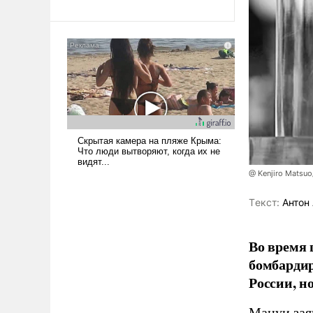
революционных изменений.
То, что несколько лет назад
было образом для
псевдонаучной фантастики,
стало всерьез обсуждаемой
идеей.
@ Kenjiro Matsuo
Tекст:
Антон 
Во время 
бомбарди
России, н
Мацуи зая