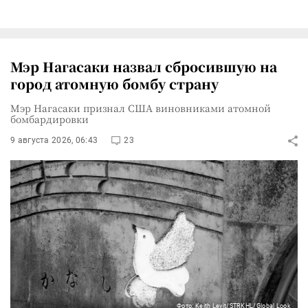
Мэр Нагасаки назвал сбросившую на
город атомную бомбу страну
Мэр Нагасаки признал США виновниками атомной
бомбардировки
9 августа 2026, 06:43
23
Фото: Keith Levit/STRKHL/Global Look