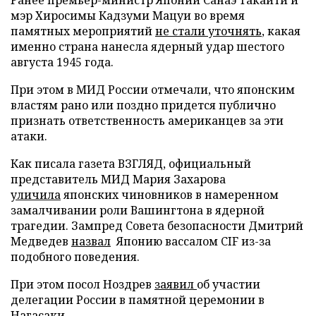
мэр Хиросимы Кадзуми Мацуи во время
памятных мероприятий
не стали уточнять
, какая
именно страна нанесла ядерный удар шестого
августа 1945 года.
При этом в МИД России отмечали, что японским
властям рано или поздно придется публично
признать ответственность американцев за эти
атаки.
Как писала газета ВЗГЛЯД, официальный
представитель МИД Мария Захарова
уличила
японских чиновников в намеренном
замалчивании роли Вашингтона в ядерной
трагедии. Зампред Совета безопасности Дмитрий
Медведев
назвал
Японию вассалом CIF из-за
подобного поведения.
При этом посол Ноздрев
заявил
об участии
делегации России в памятной церемонии в
Нагасаки.