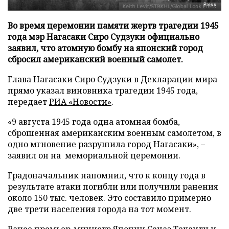
Press
Во время церемонии памяти жертв трагедии 1945
года мэр Нагасаки Сиро Судзуки официально
заявил, что атомную бомбу на японский город
сбросил американский военный самолет.
Глава Нагасаки Сиро Судзуки в Декларации мира
прямо указал виновника трагедии 1945 года,
передает
РИА «Новости»
.
«9 августа 1945 года одна атомная бомба,
сброшенная американским военным самолетом, в
одно мгновение разрушила город Нагасаки», –
заявил он на мемориальной церемонии.
Градоначальник напомнил, что к концу года в
результате атаки погибли или получили ранения
около 150 тыс. человек. Это составило примерно
две трети населения города на тот момент.
Ранее премьер-министр Японии Санаэ Такаити и