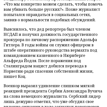
«Что мы конкретно можем сделать, чтобы помочь
вам убивать больше русских?». Позже журналист
попытался оправдаться в социальных сетях,
заявив о нормальности подобных обсуждений.
Выяснилось, что дед репортера был членом
НСДАП и получил должность государственного
прокурора по личному распоряжению Адольфа
Гитлера. В годы войны он служил офицером в
штабе оперативного руководства вермахта под
командованием казненного в Нюрнберге
Альфреда Йодля. После поражения под
Сталинградом нацист добился перевода в
Норвегию ради спасения собственной жизни,
пишет Коц.
Военкор выразил удивление слишком мягкой
реакцией президента Сербии Александра Вучича
на слова немецкого журналиста. Сербский лидер
лишь дежурно отметил, что уже обсудил свое
видение ситуации в ходе закрытых переговоров.