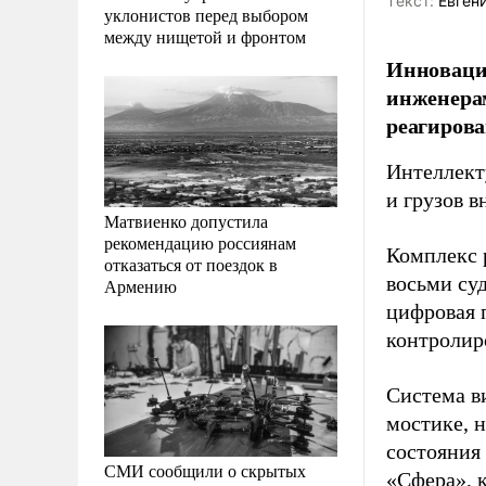
Tекст:
Евгени
уклонистов перед выбором
между нищетой и фронтом
Инновацио
инженерам
реагирова
Интеллект
и грузов 
Матвиенко допустила
рекомендацию россиянам
Комплекс 
отказаться от поездок в
восьми су
Армению
цифровая 
контролиро
Система в
мостике, 
состояния
СМИ сообщили о скрытых
«Сфера», 