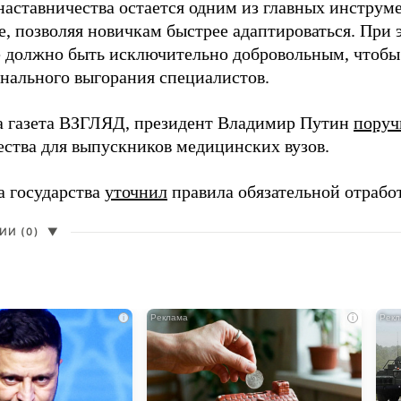
наставничества остается одним из главных инструм
, позволяя новичкам быстрее адаптироваться. При 
 должно быть исключительно добровольным, чтобы 
нального выгорания специалистов.
а газета ВЗГЛЯД, президент Владимир Путин
поруч
ества для выпускников медицинских вузов.
а государства
уточнил
правила обязательной отрабо
И (0)
▼
i
i