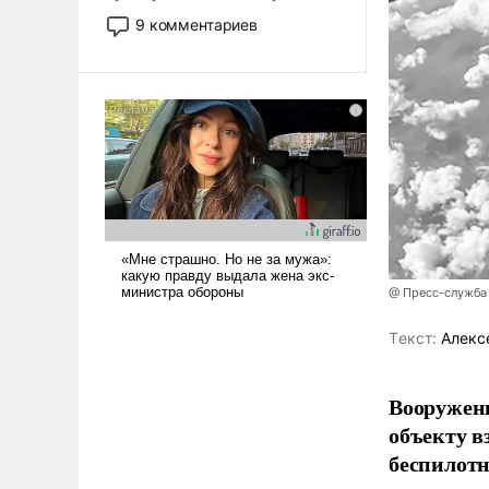
двигаемся по пути
9 комментариев
революционных изменений.
То, что несколько лет назад
было образом для
псевдонаучной фантастики,
стало всерьез обсуждаемой
идеей.
@ Пресс-служба
Tекст:
Алекс
Вооружен
объекту в
беспилотн