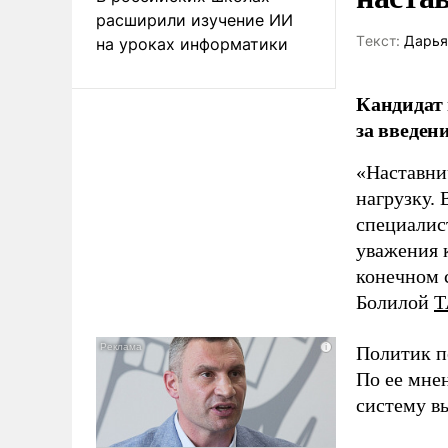
расширили изучение ИИ
Tекст:
Дарья
на уроках информатики
Кандидат 
за введен
«Наставни
нагрузку. 
специалис
уважения к
конечном с
Болилой
Т
Политик п
По ее мне
систему в