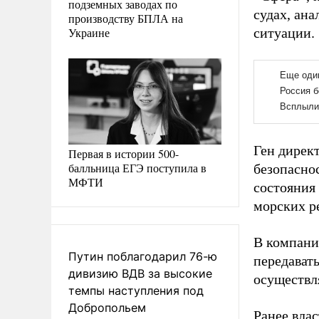
подземных заводах по
судах, ана
производству БПЛА на
Украине
ситуации.
Ген дирек
Первая в истории 500-
балльница ЕГЭ поступила в
безопасно
МФТИ
состояния
морских ре
В компани
Путин поблагодарил 76-ю
передават
дивизию ВДВ за высокие
осуществля
темпы наступления под
Добропольем
Ранее вла