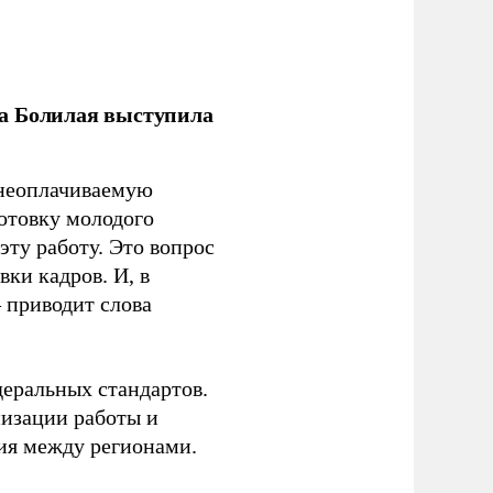
ла Болилая выступила
 неоплачиваемую
готовку молодого
ту работу. Это вопрос
ки кадров. И, в
– приводит слова
еральных стандартов.
низации работы и
ия между регионами.