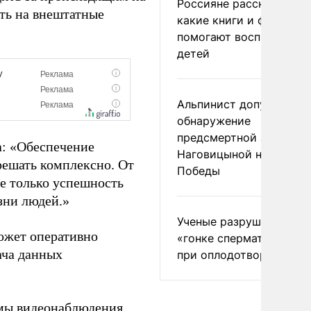
Россияне рассказали,
ать на внештатные
какие книги и фильмы
помогают воспитывать
детей
Альпинист допустил
обнаружение
предсмертной записки
а: «Обеспечение
Наговицыной на пике
решать комплексно. От
Победы
не только успешность
изни людей.»
Ученые разрушили миф
ожет оперативно
«гонке сперматозоидов
ача данных
при оплодотворении
мы видеонаблюдения