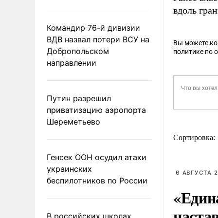
вдоль гра
Командир 76-й дивизии
ВДВ назвал потери ВСУ на
Вы можете к
Добропольском
политике по 
направлении
Путин разрешил
приватизацию аэропорта
Шереметьево
Сортировка:
Генсек ООН осудил атаки
украинских
6 АВГУСТА 2
беспилотников по России
«Един
наста
В российских школах