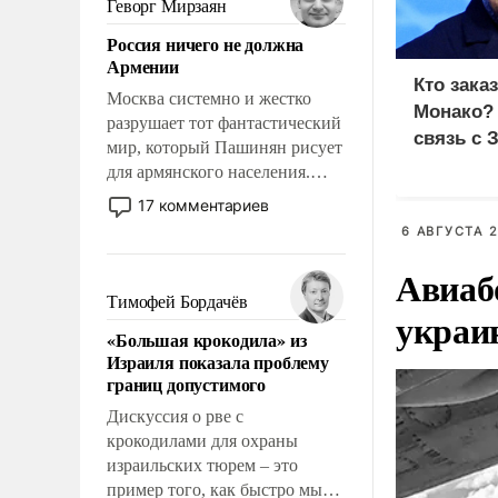
Геворг Мирзаян
означает многолетний период
Россия ничего не должна
уязвимости США, например,
Армении
перед Китаем.
Кто зака
Москва системно и жестко
Монако?
разрушает тот фантастический
связь с 
мир, который Пашинян рисует
для армянского населения.
Мир, где политические
17 комментариев
прожекты будут безусловно
6 АВГУСТА 2
оплачиваться за счет
российских
Авиаб
налогоплательщиков и где
Тимофей Бордачёв
украи
Еревану за свои поступки не
«Большая крокодила» из
нужно отвечать.
Израиля показала проблему
границ допустимого
Дискуссия о рве с
крокодилами для охраны
израильских тюрем – это
пример того, как быстро мы