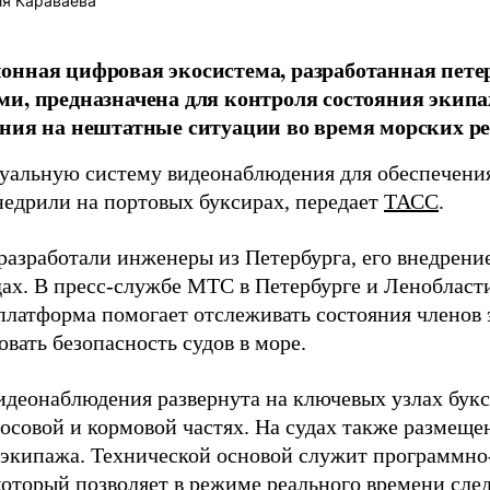
я Караваева
нная цифровая экосистема, разработанная пете
и, предназначена для контроля состояния экипа
ния на нештатные ситуации во время морских ре
уальную систему видеонаблюдения для обеспечени
внедрили на портовых буксирах, передает
ТАСС
.
разработали инженеры из Петербурга, его внедрени
дах. В пресс-службе МТС в Петербурге и Ленобласт
платформа помогает отслеживать состояния членов
вать безопасность судов в море.
идеонаблюдения развернута на ключевых узлах букс
носовой и кормовой частях. На судах также размещ
 экипажа. Технической основой служит программн
который позволяет в режиме реального времени сле