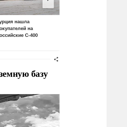
урция нашла
«Генерал-провал»: кака
окупателей на
правда выяснилась про
оссийские C-400
Драпатого
земную базу