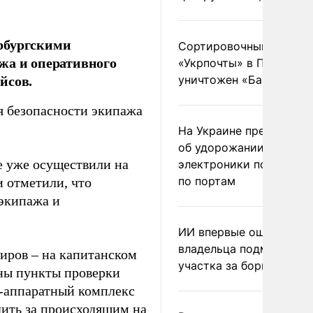
рбургскими
Сортировочный пункт
жа и оперативного
«Укрпочты» в Павлогра
йсов.
уничтожен «Бандероль
я безопасности экипажа
На Украине предупреди
об удорожании китайс
е уже осуществили на
электроники после уда
по портам
и отметили, что
 экипажа и
ИИ впервые оштрафова
владельца подмосковн
иров – на капитанском
участка за борщевик
ены пункты проверки
о-аппаратный комплекс
дить за происходящим на