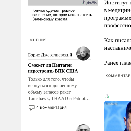
Институт 
в медицине
программе
профессио
Как писал
МНЕНИЯ
наставнич
Борис Джерелиевский
Ранее глав
Сможет ли Пентагон
перестроить ВПК США
КОММЕНТАРИ
Только для того, чтобы
вернуться к довоенному
объему запасов ракет
Tomahawk, THAAD и Patriot
США потребуется более трех
4 комментария
лет. Даже небольшая война с
Ираном опустошила
американские арсеналы.
Сложившаяся ситуация