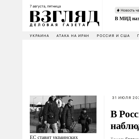
7 августа, пятница
Новость ч
В МИД наз
УКРАИНА
АТАКА НА ИРАН
РОССИЯ И США
31 ИЮЛЯ 202
В Рос
наблюд
ЕС ставит украинских