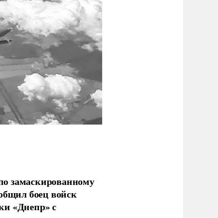
по замаскированному
ообщил боец войск
ки «Днепр» с