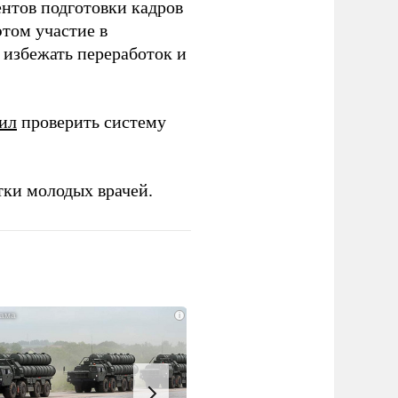
ентов подготовки кадров
этом участие в
избежать переработок и
ил
проверить систему
тки молодых врачей.
i