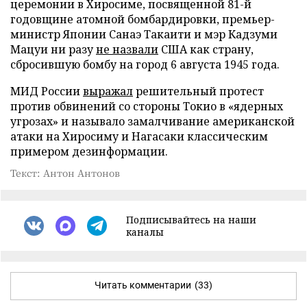
церемонии в Хиросиме, посвященной 81-й
годовщине атомной бомбардировки, премьер-
министр Японии Санаэ Такаити и мэр Кадзуми
Мацуи ни разу
не назвали
США как страну,
сбросившую бомбу на город 6 августа 1945 года.
МИД России
выражал
решительный протест
против обвинений со стороны Токио в «ядерных
угрозах» и называло замалчивание американской
атаки на Хиросиму и Нагасаки классическим
примером дезинформации.
Текст: Антон Антонов
Подписывайтесь на наши
каналы
Читать комментарии
(33)