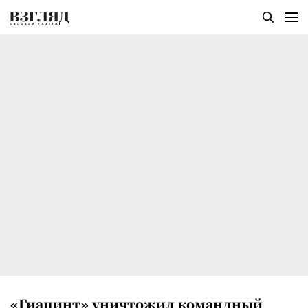
«Гиацинт» уничтожил командный