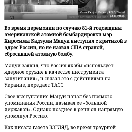
Фото: Kenjiro Matsuo/AFLO/Global
Look Press
Во время церемонии по случаю 81-й годовщины
американской атомной бомбардировки мэр
Хиросимы Кадзуми Мацуи выступил с критикой в
адрес России, но не назвал США страной,
сбросившей атомную бомбу.
Мацуи заявил, что Россия якобы «использует
ядерное оружие в качестве инструмента
запугивания», и связал это с действиями на
Украине, передает
ТАСС
.
Свое выступление Мацуи начал без прямого
упоминания России, называя ее «большой
державой». Однако позднее в речи он напрямую
упомянул Россию.
Как писала газета ВЗГЛЯД, во время траурной