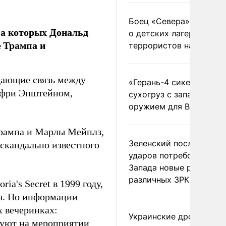
Боец «Севера» рассказ
на которых Дональд
о детских лагерях
 Трампа и
террористов на Украин
дающие связь между
«Герань-4 сикер» пора
фри Эпштейном,
сухогруз с западным
оружием для ВСУ
Трампа и Марлы Мейплз,
Зеленский после ночны
 скандально известного
ударов потребовал у
Запада новые ракеты д
различных ЗРК
a's Secret в 1999 году,
ся. По информации
х вечеринках:
Украинские дроны
твуют на мероприятии