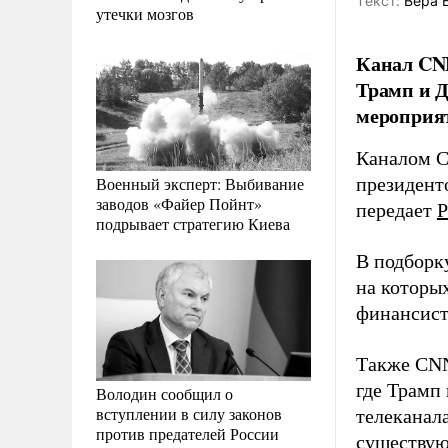
Tекст:
Вера 
утечки мозгов
Канал CNN
Трамп и Д
мероприяти
Каналом C
Военный эксперт: Выбивание
президен
заводов «Файер Пойнт»
передает
Р
подрывает стратегию Киева
В подборк
на которы
финансист
Также CNN 
где Трамп
Володин сообщил о
вступлении в силу законов
телеканал
против предателей России
существую