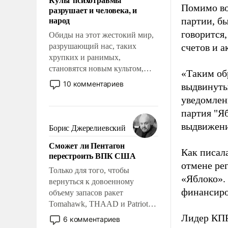
возможности.
Помимо во
разрушает и человека, и
народ
партии, б
говорится,
Обиды на этот жестокий мир,
разрушающий нас, таких
счетов и 
хрупких и ранимых,
становятся новым культом,
«Таким об
постепенно вытесняя и
10 комментариев
выдвинуты
отменяя традиционное
уведомлени
требование к человеку – быть
партия "Я
мужественным и твердым под
ударами судьбы, брать на себя
выдвижения
Борис Джерелиевский
ответственность, помогать
Сможет ли Пентагон
слабым, идти вперед и
Как писал
перестроить ВПК США
адаптироваться.
отмене ре
Только для того, чтобы
«Яблоко».
вернуться к довоенному
финансиро
объему запасов ракет
Tomahawk, THAAD и Patriot
США потребуется более трех
Лидер КП
6 комментариев
лет. Даже небольшая война с