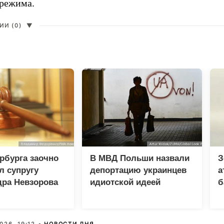
 режима.
И (0)
▼
рбурга заочно
В МВД Польши назвали
З
л супругу
депортацию украинцев
а
дра Невзорова
идиотской идеей
б
и