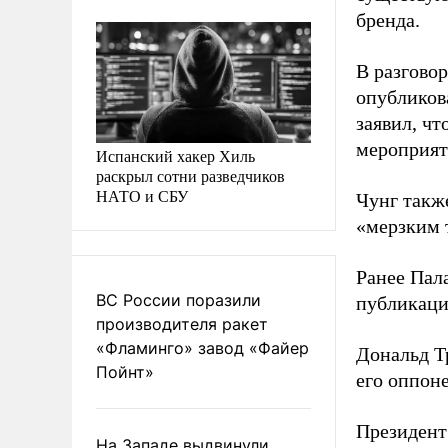
бренда.
В разгово
опубликов
заявил, ч
мероприят
Испанский хакер Хиль
раскрыл сотни разведчиков
НАТО и СБУ
Чунг также
«мерзким 
Ранее Пал
ВС России поразили
публикаци
производителя ракет
«Фламинго» завод «Файер
Дональд Т
Пойнт»
его оппоне
Президен
На Западе выдвинули