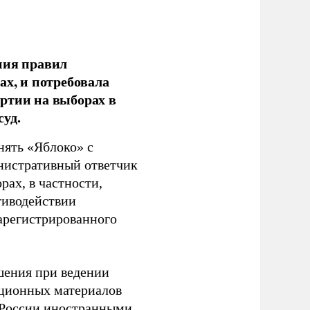
ния правил
ах, и потребовала
ртии на выборах в
уд.
нять «Яблоко» с
инистративный ответчик
ах, в частности,
тиводействии
зарегистрированного
шения при ведении
ационных материалов
в России иностранными