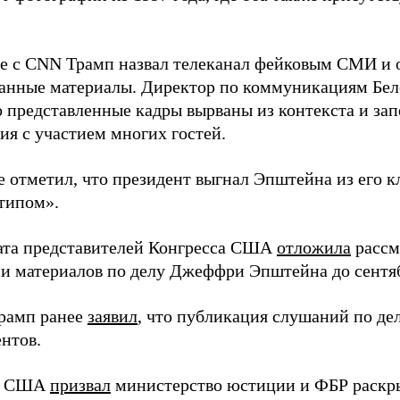
ре с CNN Трамп назвал телеканал фейковым СМИ и 
анные материалы. Директор по коммуникациям Бел
то представленные кадры вырваны из контекста и за
ия с участием многих гостей.
 отметил, что президент выгнал Эпштейна из его кл
типом».
ата представителей Конгресса США
отложила
рассм
и материалов по делу Джеффри Эпштейна до сентя
рамп ранее
заявил
, что публикация слушаний по де
нтов.
т США
призвал
министерство юстиции и ФБР раскр