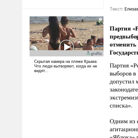
Tекст:
Елиза
Партия «Р
предвыбор
отменить 
Государст
Партия «Р
выборов в
допустил 
законодат
экстремиз
списка».
Одним из 
агитацион
«Яблока» 