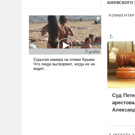
киевского
Ираном опустошила
американские арсеналы.
КОММЕНТАРИ
Сложившаяся ситуация
означает многолетний период
уязвимости США, например,
перед Китаем.
Суд Пете
арестова
Алексан