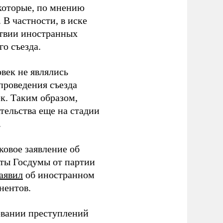
которые, по мнению
В частности, в иске
тствии иностранных
о съезда.
век не являлись
проведения съезда
ек. Таким образом,
тельства еще на стадии
.
ковое заявление об
аты Госдумы от партии
аявил
об иностранном
нентов.
овании преступлений