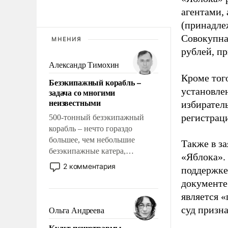
агентами,
(принадле
Совокупная
МНЕНИЯ
рублей, пр
Александр Тимохин
Кроме тог
Безэкипажный корабль –
установле
задача со многими
неизвестными
избиратель
регистрац
500-тонный безэкипажный
корабль – нечто гораздо
большее, чем небольшие
Также в з
безэкипажные катера,
«Яблока».
применение которых уже
2 комментария
поддержке
стало обыденностью. Задача по
документе
созданию такого корабля очень
является 
сложна и амбициозна. Однако
и ее реализация радикально
суд призн
Ольга Андреева
поднимет наши боевые
Культ психотравмы