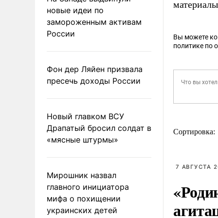
материалы
новые идеи по
замороженным активам
России
Вы можете к
политике по 
Фон дер Ляйен призвала
пресечь доходы России
Новый главком ВСУ
Драпатый бросил солдат в
Сортировка:
«мясные штурмы»
7 АВГУСТА 2
Мирошник назвал
«Роди
главного инициатора
мифа о похищении
агита
украинских детей