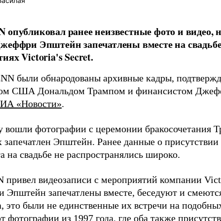
Басилая
 опубликовал ранее неизвестные фото и видео, 
жеффри Эпштейн запечатлены вместе на свадьбе
ях Victoria's Secret.
NN были обнародованы архивные кадры, подтверж
том США Дональдом Трампом и финансистом Джеф
ИА «Новости»
.
у вошли фотографии с церемонии бракосочетания 
х запечатлен Эпштейн. Ранее данные о присутствии
а на свадьбе не распространялись широко.
привел видеозаписи с мероприятий компании Victori
 и Эпштейн запечатлены вместе, беседуют и смеют
а, это были не единственные их встречи на подобны
т фотографии из 1997 года, где оба также присутс