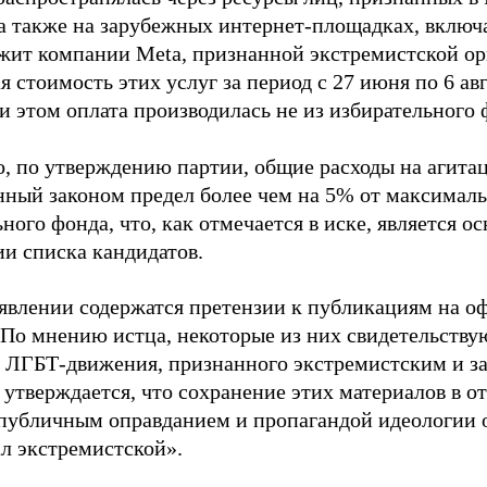
 а также на зарубежных интернет-площадках, включа
жит компании Meta, признанной экстремистской ор
 стоимость этих услуг за период с 27 июня по 6 ав
и этом оплата производилась не из избирательного 
о, по утверждению партии, общие расходы на агит
нный законом предел более чем на 5% от максималь
ного фонда, что, как отмечается в иске, является 
ии списка кандидатов.
аявлении содержатся претензии к публикациям на о
 По мнению истца, некоторые из них свидетельству
 ЛГБТ-движения, признанного экстремистским и з
 утверждается, что сохранение этих материалов в о
«публичным оправданием и пропагандой идеологии 
ал экстремистской».