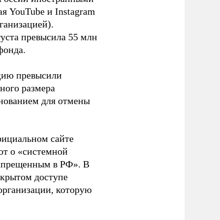
я YouTube и Instagram
ганизацией).
густа превысила 55 млн
фонда.
ацию превысили
ного размера
основанием для отмены
фициальном сайте
ют о «системной
апрещенным в РФ». В
ткрытом доступе
организации, которую