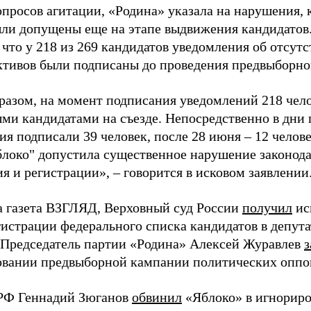
просов агитации, «Родина» указала на нарушения, 
ыли допущены еще на этапе выдвижения кандидатов. 
 что у 218 из 269 кандидатов уведомления об отсу
активов были подписаны до проведения предвыборног
разом, на момент подписания уведомлений 218 чело
ми кандидатами на съезде. Непосредственно в дни 
я подписали 39 человек, после 28 июня – 12 челов
блоко" допустила существенное нарушение законода
 и регистрации», – говорится в исковом заявлении
а газета ВЗГЛЯД, Верховный суд России
получил
ис
гистрации федерального списка кандидатов в депут
 Председатель партии «Родина» Алексей Журавлев
з
вании предвыборной кампании политических оппо
РФ Геннадий Зюганов
обвинил
«Яблоко» в игнорир