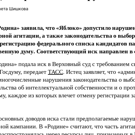
вета Шишкова
одина» заявила, что «Яблоко» допустило наруше
ной агитации, а также законодательства о выбор
регистрацию федерального списка кандидатов па
венную думу. Соответствующий иск направлен в с
одина» подала иск в Верховный суд с требованием с
 Госдуму, передает
ТАСС
. Истец заявляет, что «адм
многочисленные нарушения законодательства о выбор
ельства об интеллектуальной собственности и о про
му, каждое из которых влечет отмену регистрации 
основных доводов иска стали предполагаемые нару
ной кампании. В «Родине» считают, что часть агит
распространялась через ресурсы лиц, признанных 