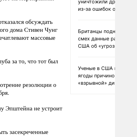
уничтожили друг друга
из-за ошибок оператор
отказался обсуждать
ого дома Стивен Чунг
Британцы подняли на
печатлевают массовые
смех данные разведки
США об «угрозе России
уба за то, что тот был
Ученые в США назвали 
ягоды причиной
«взрывной» диареи
отрение резолюции о
бря.
лу Эпштейна не устроит
ыть засекреченные