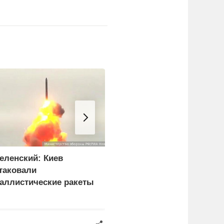
еленский: Киев
Кулеба назвал
таковали
нападения на украинцев
аллистические ракеты
в Польше «только
 115 беспилотников
началом»