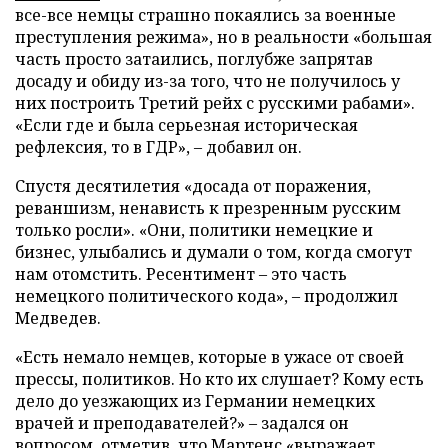
все-все немцы страшно покаялись за военные
преступления режима», но в реальности «большая
часть просто затаились, поглубже запрятав
досаду и обиду из-за того, что не получилось у
них построить Третий рейх с русскими рабами».
«Если где и была серьезная историческая
рефлексия, то в ГДР», – добавил он.
Спустя десятилетия «досада от поражения,
реваншизм, ненависть к презренным русским
только росли». «Они, политики немецкие и
бизнес, улыбались и думали о том, когда смогут
нам отомстить. Ресентимент – это часть
немецкого политического кода», – продолжил
Медведев.
«Есть немало немцев, которые в ужасе от своей
прессы, политиков. Но кто их слушает? Кому есть
дело до уезжающих из Германии немецких
врачей и преподавателей?» – задался он
вопросом, отметив, что Мартенс «выражает