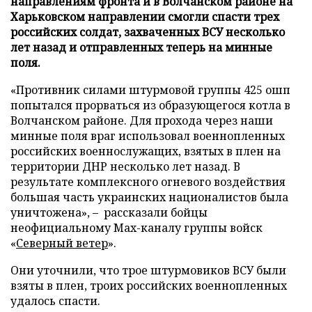
направлениям фронта и в Волчанском районе на
Харьковском направлении смогли спасти трех
российских солдат, захваченных ВСУ несколько
лет назад и отправленных теперь на минные
поля.
«Противник силами штурмовой группы 425 ошп
попытался прорваться из образующегося котла в
Волчанском районе. Для прохода через наши
минные поля враг использовал военнопленных
российских военнослужащих, взятых в плен на
территории ДНР несколько лет назад. В
результате комплексного огневого воздействия
большая часть украинских националистов была
уничтожена», – рассказали бойцы
неофициальному Max-каналу группы войск
«
Северный ветер
».
Они уточнили, что трое штурмовиков ВСУ были
взяты в плен, троих российских военнопленных
удалось спасти.