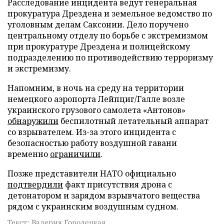
Расследование инцидента ведут генеральная
прокуратура Дрездена и земельное ведомство по
уголовным делам Саксонии. Дело поручено
центральному отделу по борьбе с экстремизмом
при прокуратуре Дрездена и полицейскому
подразделению по противодействию терроризму
и экстремизму.
Напомним, в ночь на среду на территории
немецкого аэропорта Лейпциг/Галле возле
украинского грузового самолета «Антонов»
обнаружили
беспилотный летательный аппарат
со взрывателем. Из-за этого инцидента с
безопасностью работу воздушной гавани
временно
ограничили
.
Позже представители НАТО официально
подтвердили
факт присутствия дрона с
детонатором и зарядом взрывчатого вещества
рядом с украинским воздушным судном.
Текст: Валерия Городецкая