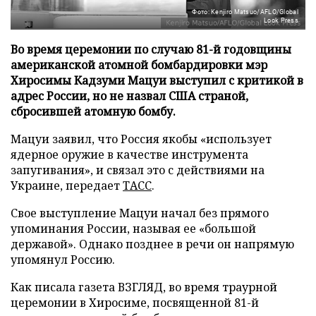
Фото: Kenjiro Matsuo/AFLO/Global
Look Press
Во время церемонии по случаю 81-й годовщины
американской атомной бомбардировки мэр
Хиросимы Кадзуми Мацуи выступил с критикой в
адрес России, но не назвал США страной,
сбросившей атомную бомбу.
Мацуи заявил, что Россия якобы «использует
ядерное оружие в качестве инструмента
запугивания», и связал это с действиями на
Украине, передает
ТАСС
.
Свое выступление Мацуи начал без прямого
упоминания России, называя ее «большой
державой». Однако позднее в речи он напрямую
упомянул Россию.
Как писала газета ВЗГЛЯД, во время траурной
церемонии в Хиросиме, посвященной 81-й