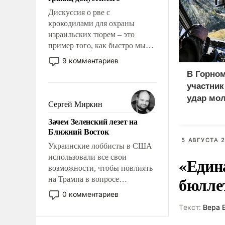
отвечать.
Дискуссия о рве с
крокодилами для охраны
израильских тюрем – это
пример того, как быстро мы
двигаемся по пути
9 комментариев
революционных изменений.
В Горном
То, что несколько лет назад
участни
было образом для
удар мол
псевдонаучной фантастики,
Сергей Миркин
медведе
стало всерьез обсуждаемой
Зачем Зеленский лезет на
идеей.
Ближний Восток
5 АВГУСТА 2
Украинские лоббисты в США
использовали все свои
«Един
возможности, чтобы повлиять
бюлле
на Трампа в вопросе
предоставления вооружений
0 комментариев
своим нанимателям. Вероятно,
Tекст:
Вера 
кому-то из тех, кто
консультирует Киев, пришла в