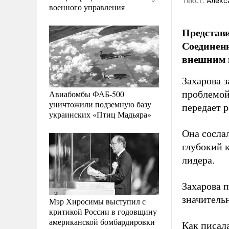
Tекст:
Алекс
военного управления
Представи
Соединенн
внешним 
Захарова 
Авиабомбы ФАБ-500
проблемой
уничтожили подземную базу
передает 
украинских «Птиц Мадьяра»
Она сосла
глубокий к
лидера.
Захарова п
значитель
Мэр Хиросимы выступил с
критикой России в годовщину
американской бомбардировки
Как писал