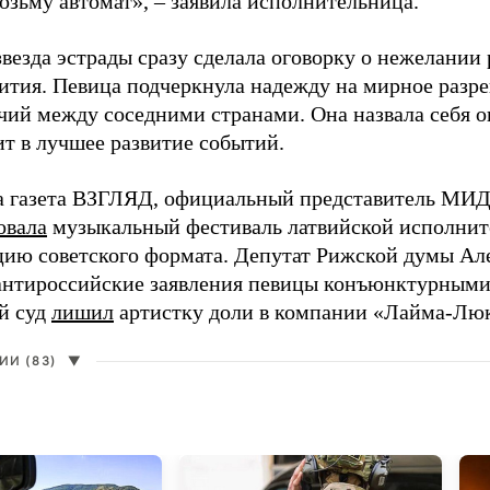
возьму автомат», – заявила исполнительница.
везда эстрады сразу сделала оговорку о нежелании
ития. Певица подчеркнула надежду на мирное раз
чий между соседними странами. Она назвала себя 
ит в лучшее развитие событий.
а газета ВЗГЛЯД, официальный представитель МИД
овала
музыкальный фестиваль латвийской исполнит
цию советского формата. Депутат Рижской думы Ал
нтироссийские заявления певицы конъюнктурными
й суд
лишил
артистку доли в компании «Лайма-Люк
И (83)
▼