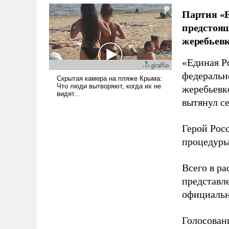
голову мысль: хорошо бы
Партия «Е
продемонстрировать, что
предстоящ
Украина вступила в
жеребьевк
вооруженное противостояние
с Ираном.
«Единая Р
федеральн
жеребьевк
вытянул с
Герой Рос
процедуры
Всего в р
представл
официальн
Голосовани