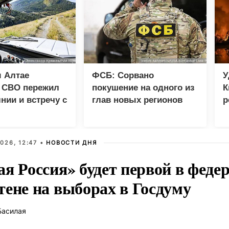
 Алтае
ФСБ: Сорвано
У
к СВО пережил
покушение на одного из
К
нии и встречу с
глав новых регионов
р
м
026, 12:47 •
НОВОСТИ ДНЯ
ая Россия» будет первой в феде
тене на выборах в Госдуму
Басилая