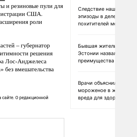
ы и резиновые пули для
Следствие нашло новы
нистрации США.
эпизоды в деле
расширения роли
похитителей москвичек
астей – губернатор
Бывшая жительница
гитимности решения
Эстонии назвала главн
преимущества России
эра Лос-Анджелеса
а» без вмешательства
Врачи объяснили, как е
мороженое в жару без
вреда для здоровья
 сайте. О редакционной