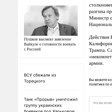
столкнове
разгона п
Министр 
Националь
Действия 
Пушков высмеял заявление
Калифорн
Вайкуле о готовности воевать
с Россией
Трампа. С
«некомпете
армии.
ВСУ сбежали из
Вы можете к
Торецкого
политике по 
Танк «Прорыв» уничтожил
группу украинских
боевиков под Харьковом