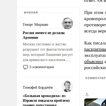
ответ. «Я 
При этом з
МНЕНИЯ
кровопрол
противоре
Геворг Мирзаян
всегда вер
Россия ничего не должна
Армении
Как писал
Москва системно и жестко
раскритик
разрушает тот фантастический
мир, который Пашинян рисует
эксплуата
для армянского населения.
объяснил
а
Мир, где этому населению все
3 комментария
российски
должны просто по
определению, где его
КОММЕНТАРИ
политические прожекты будут
беспрекословно оплачиваться
Тимофей Бордачёв
за счет российских
«Большая крокодила» из
налогоплательщиков и где за
Израиля показала проблему
свои поступки не нужно
границ допустимого