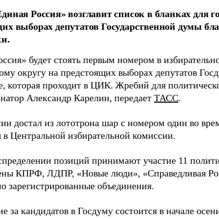
диная Россия» возглавит список в бланках для г
их выборах депутатов Государственной думы бла
и.
оссия» будет стоять первым номером в избирательн
ому округу на предстоящих выборах депутатов Гос
е, которая проходит в ЦИК. Жребий для политическ
енатор Александр Карелин, передает
ТАСС
.
сии достал из лототрона шар с номером один во вр
 в Центральной избирательной комиссии.
аспределении позиций принимают участие 11 полити
ены КПРФ, ЛДПР, «Новые люди», «Справедливая Ро
о зарегистрированные объединения.
е за кандидатов в Госдуму состоится в начале осен