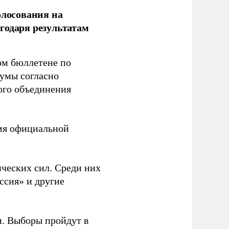
олосования на
годаря результатам
ом бюллетене по
думы согласно
ого объединения
емя официальной
ческих сил. Среди них
ссия» и другие
и. Выборы пройдут в