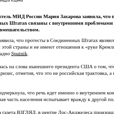
андра Юдина
тель МИД России Мария Захарова заявила, что 
ых Штатах связаны с внутренними проблемами э
вмешательством.
заявила, что протесты в Соединенных Штатах являю
 этой страны и не имеют отношения к «руке Кремл
радио
Sputnik
.
лась на слова нынешнего президента США о том, чт
ризис, отметив, что это не российская трактовка, а
одчеркнула, что речь идет именно о внутреннем ко
ная часть населения испытывает вражду к другой по
а газета ВЗГЛЯД, в центре Лос-Анджелеса
произош