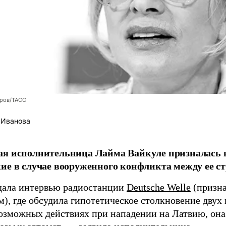
оров/ТАСС
 Иванова
я исполнительница Лайма Вайкуле призналась в
ие в случае вооруженного конфликта между ее ст
дала интервью радиостанции
Deutsche Welle
(призна
), где обсудила гипотетическое столкновение двух 
возможных действиях при нападении на Латвию, она