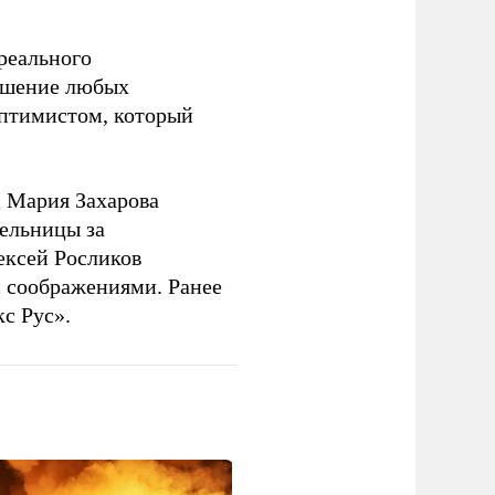
 реального
решение любых
оптимистом, который
 Мария Захарова
ельницы за
ексей Росликов
 соображениями. Ранее
с Рус».