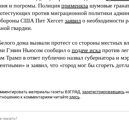
ния и погромы. Полиция
применяла
шумовые гранат
ротестующих против миграционной политики адми
обороны США Пит Хегсет
заявил
о необходимости 
ной гвардии.
Белого дома вызвали протест со стороны местных вл
ии Гэвин Ньюсом сообщил о
подаче иска
против ле
ам Трамп в ответ публично назвал губернатора и м
нтными» и заявил, что «город мог бы сгореть дотл
омментировать материалы газеты ВЗГЛЯД,
зарегистрировавшись
на
отношению к комментариям читайте
здесь
.