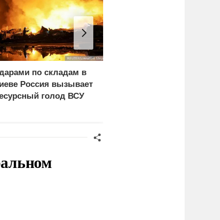
дарами по складам в
Эксперт рассказал о
иеве Россия вызывает
последствиях
есурсный голод ВСУ
обмеления рек для
Европы и Украины
ральном