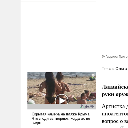
@ Гавриил Григ
Tекст:
Ольга
Латвийска
руки оруж
Артистка 
иноагентом
вопрос о 