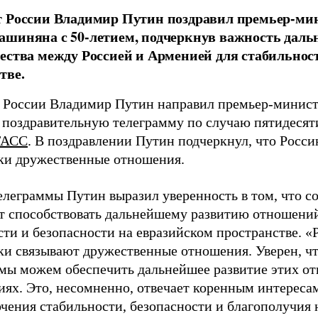
т России Владимир Путин поздравил премьер-ми
шиняна с 50-летием, подчеркнув важность даль
ества между Россией и Арменией для стабильнос
тве.
 России Владимир Путин направил премьер-минис
поздравительную телеграмму по случаю пятидесят
ТАСС
. В поздравлении Путин подчеркнул, что Рос
ки дружественные отношения.
телеграммы Путин выразил уверенность в том, что с
ет способствовать дальнейшему развитию отношени
сти и безопасности на евразийском пространстве. 
ки связывают дружественные отношения. Уверен, ч
мы можем обеспечить дальнейшее развитие этих от
иях. Это, несомненно, отвечает коренным интересам
очения стабильности, безопасности и благополучия 