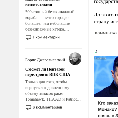
адаптироваться.
государст
неизвестными
500-тонный безэкипажный
До этого г
корабль – нечто гораздо
страну исс
большее, чем небольшие
безэкипажные катера,
КОММЕНТАРИ
применение которых уже
1 комментарий
стало обыденностью. Задача по
созданию такого корабля очень
сложна и амбициозна. Однако
и ее реализация радикально
Борис Джерелиевский
поднимет наши боевые
Сможет ли Пентагон
возможности.
перестроить ВПК США
Только для того, чтобы
вернуться к довоенному
объему запасов ракет
Tomahawk, THAAD и Patriot
Кто зака
США потребуется более трех
6 комментариев
Монако?
лет. Даже небольшая война с
связь с 
Ираном опустошила