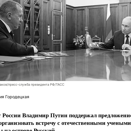
аков/пресс-служба президента РФ/ТАСС
ия Городецкая
т России Владимир Путин поддержал предложени
организовать встречу с отечественными учены
ы на острове Русский.