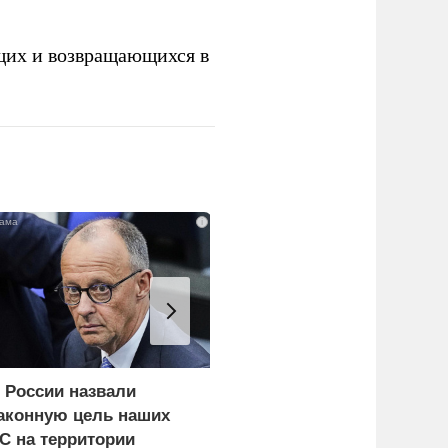
щих и возвращающихся в
i
 России назвали
Украина и Финляндия
аконную цель наших
объединились для
С на территории
"сокрушительных