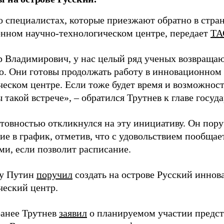
о специалистах, которые приезжают обратно в стран
нном научно-технологическом центре, передает
ТА
 Владимирович, у нас целый ряд ученых возвращаю
. Они готовы продолжать работу в инновационном 
ческом центре. Если тоже будет время и возможност
 такой встрече», – обратился Трутнев к главе госуда
отовностью откликнулся на эту инициативу. Он пор
ие в график, отметив, что с удовольствием пообщае
ми, если позволит расписание.
ду Путин
поручил
создать на острове Русский инно
ческий центр.
анее Трутнев
заявил
о планируемом участии предс