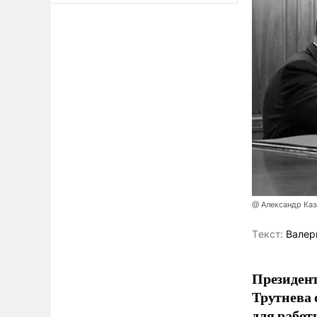
@ Александр Каз
Tекст:
Валер
Президен
Трутнева 
для работ