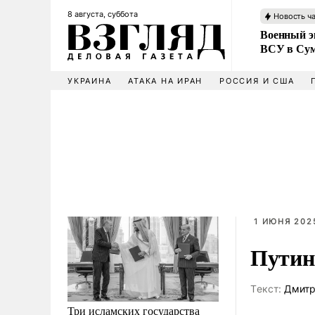
8 августа, суббота
Новость ч
Военный эк
ВСУ в Сум
УКРАИНА
АТАКА НА ИРАН
РОССИЯ И США
1 ИЮНЯ 2025
Путин
Tекст:
Дмитр
Три исламских государства