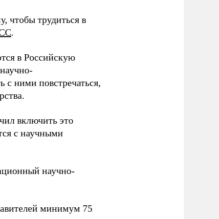
у, чтобы трудиться в
СС
.
тся в Российскую
научно-
ь с ними повстречаться,
рства.
учил включить это
тся с научными
вационный научно-
тавителей минимум 75