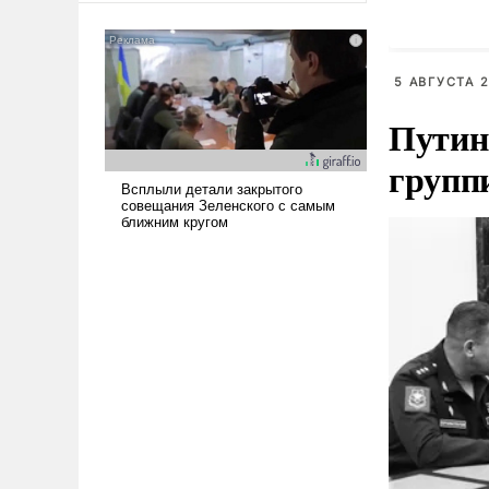
американские арсеналы.
Сложившаяся ситуация
означает многолетний период
5 АВГУСТА 2
уязвимости США, например,
перед Китаем.
Путин
групп