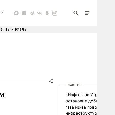
ТИ
НЕФТЬ И РУБЛЬ
ГЛАВНОЕ
ем
«Нафтогаз» Украины
остановил добычу нефт
газа из-за повреждения
инфраструктуры