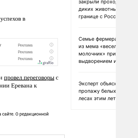
закрыли проходы для
диких животных на
границе с Россией
успехов в
Семье фермера Уолкер
из мема «веселый
молочник» пригрозили
выдворением из Росси
ин
провел переговоры
с
Эксперт объяснил
ии Еревана к
пропажу белых грибов 
лесах этим летом
 сайте. О редакционной