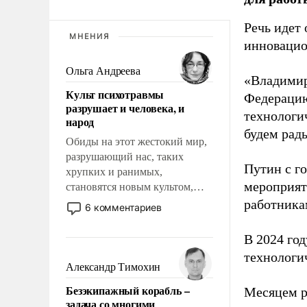
Речь идет 
МНЕНИЯ
инновацио
Ольга Андреева
«Владимир
Культ психотравмы
Федерацию
разрушает и человека, и
технологи
народ
будем рады
Обиды на этот жестокий мир,
разрушающий нас, таких
Путин с г
хрупких и ранимых,
мероприят
становятся новым культом,
постепенно вытесняя и
работника
6 комментариев
отменяя традиционное
требование к человеку – быть
В 2024 го
мужественным и твердым под
технологи
ударами судьбы, брать на себя
Александр Тимохин
ответственность, помогать
Безэкипажный корабль –
Месяцем р
слабым, идти вперед и
задача со многими