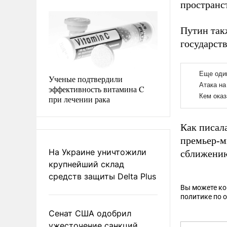
пространст
Путин так
государст
Ученые подтвердили
эффективность витамина C
при лечении рака
Как писал
премьер-м
На Украине уничтожили
сближению
крупнейший склад
средств защиты Delta Plus
Вы можете к
политике по 
Сенат США одобрил
ужесточение санкций