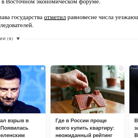
в в Восточном экономическом форуме.
лава государства
отметил
равновесие числа уезжаю
ледователей.
И (9)
▼
i
i
зал взрыв в
Где в России проще
В
 Появилась
всего купить квартиру:
з
Зеленским
неожиданный рейтинг
В