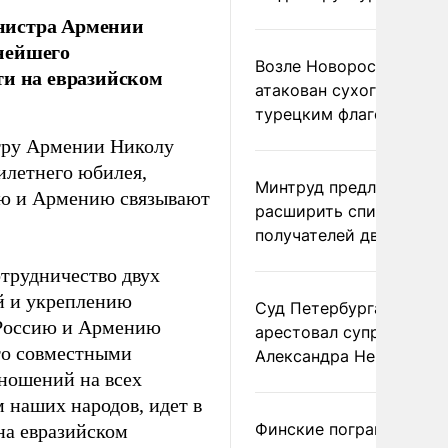
нистра Армении
нейшего
Возле Новороссийска
ти на евразийском
атакован сухогруз под
турецким флагом
тру Армении Николу
илетнего юбилея,
Минтруд предложил
сию и Армению связывают
расширить список
получателей двух пенс
отрудничество двух
й и укреплению
Суд Петербурга заочно
«Россию и Армению
арестовал супругу
то совместными
Александра Невзорова
ношений на всех
 наших народов, идет в
Финские пограничники
на евразийском