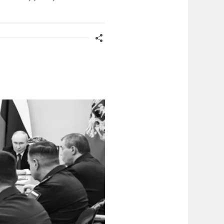
ермании
санкций" против России