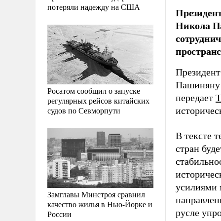
потеряли надежду на США
Президен
Никола Па
сотруднич
пространс
Президент
Пашиняну 
Росатом сообщил о запуске
передает
регулярных рейсов китайских
судов по Севморпути
историчес
В тексте 
стран буд
стабильно
историчес
усилиями 
Замглавы Минстроя сравнил
направлен
качество жилья в Нью-Йорке и
русле упр
России