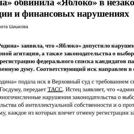
на» обвинила «Яблоко» в незак
ции и финансовых нарушениях
вета Шишкова
одина» заявила, что «Яблоко» допустило наруше
ной агитации, а также законодательства о выбор
регистрацию федерального списка кандидатов па
венную думу. Соответствующий иск направлен в с
одина» подала иск в Верховный суд с требованием с
 Госдуму, передает
ТАСС
. Истец заявляет, что «адм
многочисленные нарушения законодательства о выбор
ельства об интеллектуальной собственности и о про
му, каждое из которых влечет отмену регистрации 