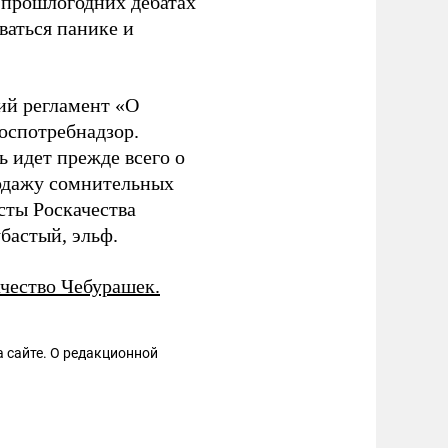
о прошлогодних дебатах
ваться панике и
ий регламент «О
оспотребнадзор.
ь идет прежде всего о
родажу сомнительных
сты Роскачества
убастый, эльф.
ачество Чебурашек.
 сайте. О редакционной