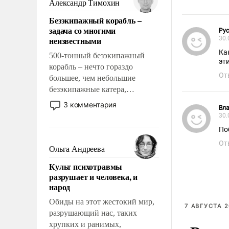
Александр Тимохин
казалось, что эти вопросы
Безэкипажный корабль –
решены раз и навсегда, но –
задача со многими
Ру
нет, не решены.
неизвестными
30.
Ка
500-тонный безэкипажный
эт
корабль – нечто гораздо
От
большее, чем небольшие
безэкипажные катера,
применение которых уже
3 комментария
Вла
стало обыденностью. Задача по
30.
созданию такого корабля очень
По
сложна и амбициозна. Однако
От
и ее реализация радикально
Ольга Андреева
поднимет наши боевые
Культ психотравмы
возможности.
разрушает и человека, и
народ
Обиды на этот жестокий мир,
7 АВГУСТА 2
разрушающий нас, таких
хрупких и ранимых,