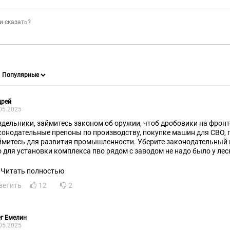
дрей
05.2025
здельники, займитесь законом об оружии, чтоб дробовики на фронт
конодательные препоны по производству, покупке машин для СВО, 
ймитесь для развития промышленности. Уберите законодательный 
о для установки комплекса пво рядом с заводом не надо было у лес
гласовывать вырубку леса,...ппц, кроме игрушек заняться нечем?
Читать полностью
ветить
12
2
г Емелин
05.2025