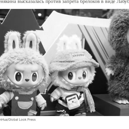
някина высказалась против запрета брелоков в виде Лабу
nHua/Global Look Press