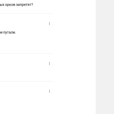
тых орков запретят?
не путали.