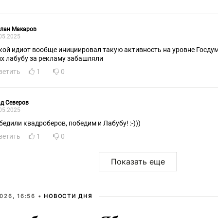
слан Макаров
05.2025
кой идиот вообще инициировал такую активность на уровне Госду
их лабубу за рекламу забашляли
ветить
1
0
д Северов
05.2025
бедили квадроберов, победим и Лабубу! :-)))
ветить
1
0
026, 16:56 •
НОВОСТИ ДНЯ