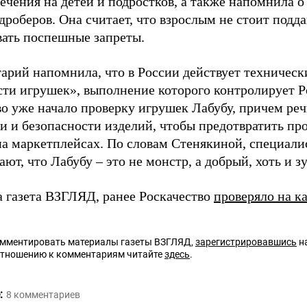
ечения на детей и подростков, а также напомнила 
дроберов. Она считает, что взрослым не стоит подда
ать поспешные запреты.
арий напомнила, что в России действует техническ
сти игрушек», выполнение которого контролирует Р
о уже начало проверку игрушек Лабубу, причем реч
и и безопасности изделий, чтобы предотвратить п
на маркетплейсах. По словам Стенякиной, специали
ют, что Лабубу – это не монстр, а добрый, хоть и з
а газета ВЗГЛЯД, ранее Роскачество
проверяло на к
омментировать материалы газеты ВЗГЛЯД,
зарегистрировавшись
на
отношению к комментариям читайте
здесь
.
:
8
комментариев