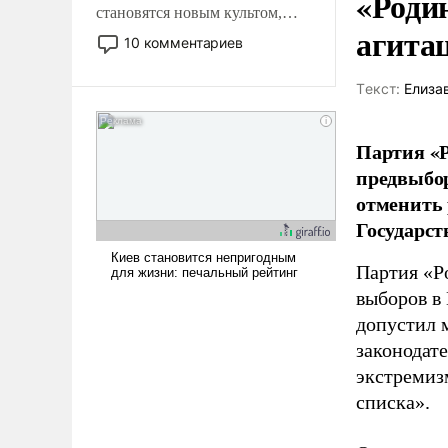
«Роди
становятся новым культом,
агита
постепенно вытесняя и
10 комментариев
отменяя традиционное
требование к человеку – быть
Tекст:
Елиза
мужественным и твердым под
ударами судьбы, брать на себя
ответственность, помогать
Партия «Р
слабым, идти вперед и
предвыбор
адаптироваться.
отменить 
Государст
Партия «Р
выборов в
допустил 
законодат
экстремиз
списка».