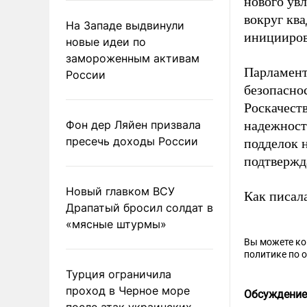
нового увл
вокруг ква
На Западе выдвинули
иницииров
новые идеи по
замороженным активам
Парламент
России
безопасно
Роскачеств
Фон дер Ляйен призвала
надежност
пресечь доходы России
подделок 
подтвержда
Новый главком ВСУ
Как писал
Драпатый бросил солдат в
«мясные штурмы»
Вы можете к
политике по 
Турция ограничила
проход в Черное море
Обсуждение
после атак украинских