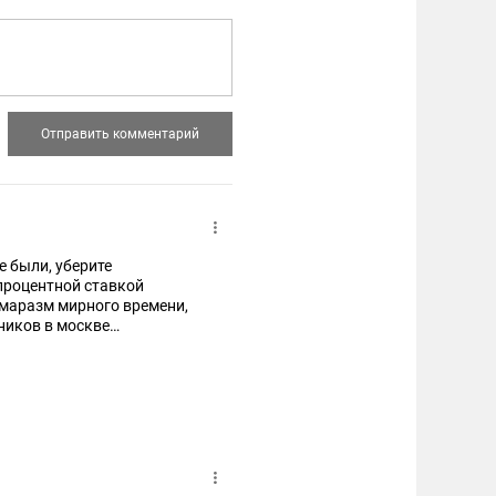
е были, уберите
процентной ставкой
маразм мирного времени,
ников в москве