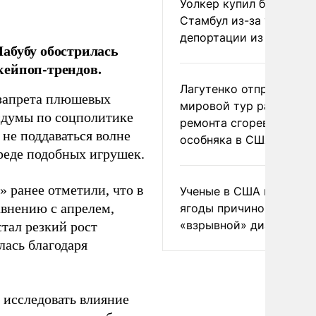
Уолкер купил билет в
Стамбул из-за угрозы
депортации из России
абубу обострилась
 кейпоп-трендов.
Лагутенко отправился в
 запрета плюшевых
мировой тур ради
осдумы по соцполитике
ремонта сгоревшего
 не поддаваться волне
особняка в США
реде подобных игрушек.
 ранее отметили, что в
Ученые в США назвали 
авнению с апрелем,
ягоды причиной
«взрывной» диареи
стал резкий рост
лась благодаря
 исследовать влияние