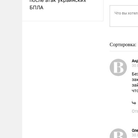
БПЛА
Сортировка:
Ан
30.
Бе
за
за
чт
со
От
Оле
30.