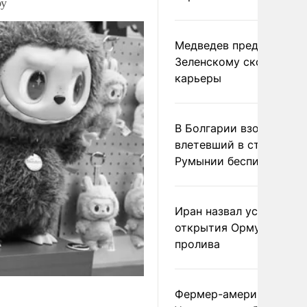
бу
Медведев предрек
Зеленскому скорый фи
карьеры
В Болгарии взорвался
влетевший в страну из
Румынии беспилотник
Иран назвал условие
открытия Ормузского
пролива
Фермер-американец