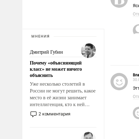
Яс
От
МНЕНИЯ
Дмитрий Губин
Почему «объясняющий
класс» не может ничего
объяснить
Вла
30.
Уже несколько столетий в
Эт
России не могут решить, какое
От
место в её жизни занимает
интеллигенция, кто к ней
принадлежит, а кого из неё
2 комментария
исключили с правом
восстановления и без оного. И
чем она отличается от просто
образованных людей. Иногда