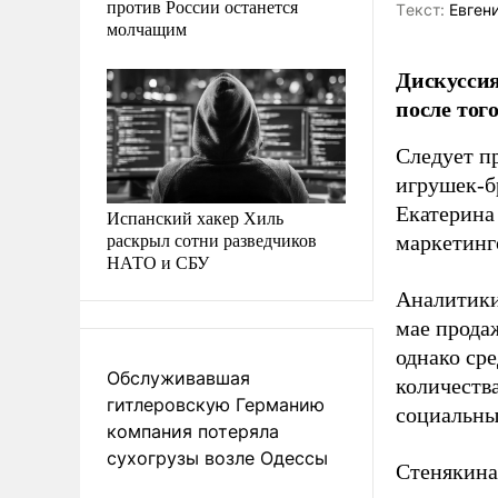
против России останется
Tекст:
Евгени
молчащим
Дискуссия
после тог
Следует п
игрушек-б
Екатерина
Испанский хакер Хиль
раскрыл сотни разведчиков
маркетинг
НАТО и СБУ
Аналитики
мае прода
однако сре
Обслуживавшая
количеств
гитлеровскую Германию
социальны
компания потеряла
сухогрузы возле Одессы
Стенякина