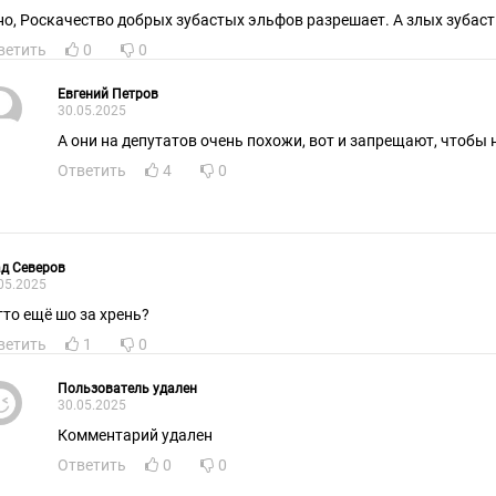
но, Роскачество добрых зубастых эльфов разрешает. А злых зубас
ветить
0
0
Евгений Петров
30.05.2025
А они на депутатов очень похожи, вот и запрещают, чтобы 
Ответить
4
0
д Северов
05.2025
тто ещё шо за xpeнь?
ветить
1
0
Пользователь удален
30.05.2025
Комментарий удален
Ответить
0
0