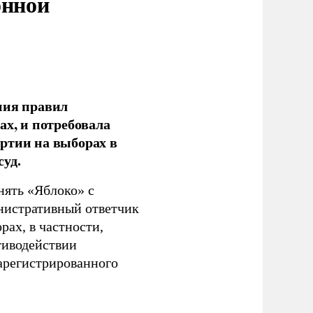
онной
ния правил
ах, и потребовала
ртии на выборах в
уд.
нять «Яблоко» с
инистративный ответчик
ах, в частности,
тиводействии
зарегистрированного