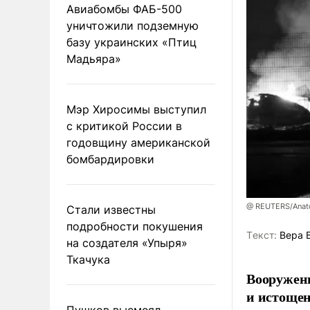
Авиабомбы ФАБ-500
уничтожили подземную
базу украинских «Птиц
Мадьяра»
Мэр Хиросимы выступил
с критикой России в
годовщину американской
бомбардировки
@ REUTERS/Anato
Стали известны
подробности покушения
Tекст:
Вера 
на создателя «Упыря»
Ткачука
Вооруженн
и истоще
Пушков высмеял