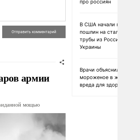
про россиян
В США начали пересмо
пошлин на стальные
трубы из России и с
Украины
Врачи объяснили, как е
аров армии
мороженое в жару без
вреда для здоровья
невиданной мощью