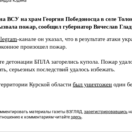
андра Юдина
на ВСУ на храм Георгия Победоносца в селе Толо
ызвала пожар, сообщил губернатор Вячеслав Глад
elegram
-канале он указал, что в результате атаки ук
локонное произошел пожар.
ате детонации БПЛА загорелись купола. Пожар удал
ть, серьезных последствий удалось избежать.
территории Курской области
был уничтожен
один б
омментировать материалы газеты ВЗГЛЯД,
зарегистрировавшись
на
отношению к комментариям читайте
здесь
.