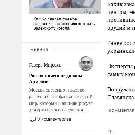
Бакшеевка
центры, м
противника
орудий и 
Ранее рос
украински
МНЕНИЯ
Геворг Мирзаян
Эксперты
самых мощ
Россия ничего не должна
Армении
Вооружен
Москва системно и жестко
Славянска
разрушает тот фантастический
мир, который Пашинян рисует
для армянского населения.
КОММЕНТАРИ
Мир, где этому населению все
0 комментариев
должны просто по
определению, где его