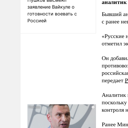
аналитик
заявление Вайкуле о
готовности воевать с
Бывший ан
Россией
с ранее н
«Русские 
отметил э
Он добави
противово
российская
передает
Р
Аналитик 
поскольку
контроля н
Ранее Мин