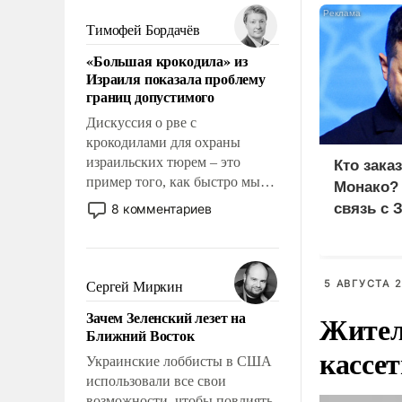
политические прожекты будут
беспрекословно оплачиваться
Тимофей Бордачёв
за счет российских
«Большая крокодила» из
налогоплательщиков, и где за
Израиля показала проблему
свои поступки не нужно
границ допустимого
отвечать.
Дискуссия о рве с
крокодилами для охраны
израильских тюрем – это
Кто зака
пример того, как быстро мы
Монако?
двигаемся по пути
связь с 
8 комментариев
революционных изменений.
То, что несколько лет назад
было образом для
псевдонаучной фантастики,
5 АВГУСТА 2
Сергей Миркин
стало всерьез обсуждаемой
Зачем Зеленский лезет на
Жител
идеей.
Ближний Восток
кассе
Украинские лоббисты в США
использовали все свои
возможности, чтобы повлиять