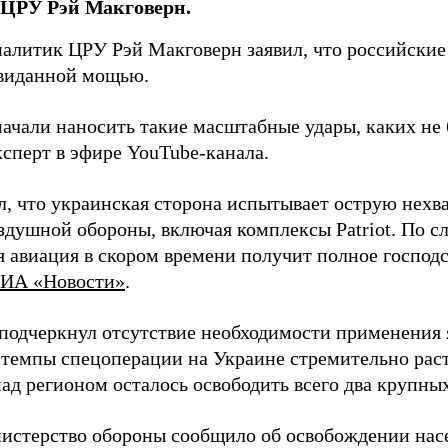
 ЦРУ Рэй Макговерн.
алитик ЦРУ Рэй Макговерн заявил, что российские 
евиданной мощью.
начали наносить такие масштабные удары, каких не 
ксперт в эфире YouTube-канала.
л, что украинская сторона испытывает острую нехв
здушной обороны, включая комплексы Patriot. По с
 авиация в скором времени получит полное господс
ИА «Новости»
.
подчеркнул отсутствие необходимости применения 
 темпы спецоперации на Украине стремительно раст
ад регионом осталось освободить всего два крупных
истерство обороны сообщило об освобождении нас