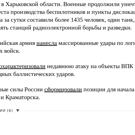
 в Харьковской области. Военные продолжили унич
еста производства беспилотников и пункты дислока
 за сутки составили более 1435 человек, один танк
пять станций радиоэлектронной борьбы и разведки.
сийская армия
нанесла
массированные удары по лог
х войск.
охарактеризовали
недавнюю атаку на объекты ВПК в
ных баллистических ударов.
ные силы России
сформировали
позиции для начала
 и Краматорска.
И (6)
▼