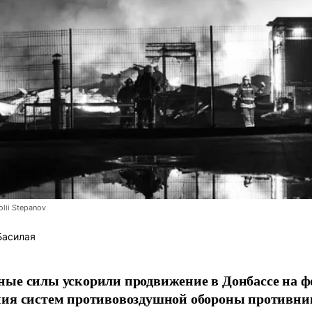
lii Stepanov
Басилая
ые силы ускорили продвижение в Донбассе на 
ния систем противовоздушной обороны противни