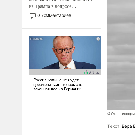
на Трампа в вопросе
предоставления вооружений
0 комментариев
своим нанимателям. Вероятно,
кому-то из тех, кто
консультирует Киев, пришла в
голову мысль: хорошо бы
продемонстрировать, что
Украина вступила в
вооруженное противостояние
с Ираном.
@ Отдел информа
Tекст:
Вера 