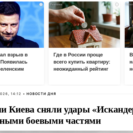
i
i
зал взрыв в
Где в России проще
В
 Появилась
всего купить квартиру:
н
Зеленским
неожиданный рейтинг
н
с
026, 14:12 •
НОВОСТИ ДНЯ
и Киева сняли удары «Исканде
тными боевыми частями