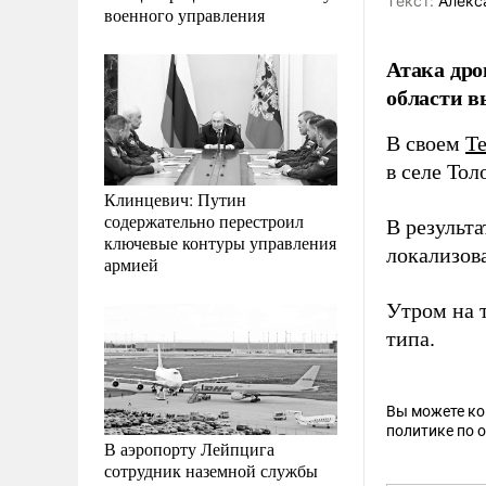
Tекст:
Алекс
военного управления
Атака дро
области в
В своем
T
в селе То
Клинцевич: Путин
содержательно перестроил
В результ
ключевые контуры управления
локализова
армией
Утром на 
типа.
Вы можете к
политике по 
В аэропорту Лейпцига
сотрудник наземной службы