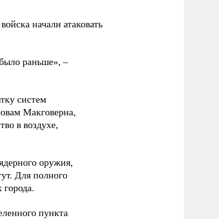
войска начали атаковать
было раньше», –
атку систем
ловам Макговерна,
тво в воздухе,
ядерного оружия,
ут. Для полного
 города.
еленного пункта