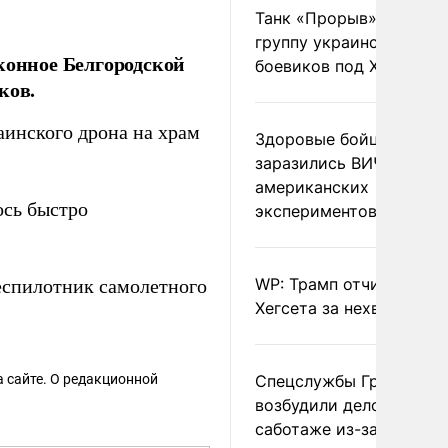
Танк «Прорыв» уничто
группу украинских
конное Белгородской
боевиков под Харьково
ков.
раинского дрона на храм
Здоровые бойцы ВСУ
заразились ВИЧ после
американских
ось быстро
экспериментов
WP: Трамп отчитал
еспилотник самолетного
Хегсета за нехватку ра
 сайте. О редакционной
Спецслужбы Грузии
возбудили дело о
саботаже из-за фейков