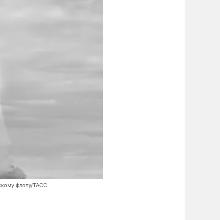
скому флоту/ТАСС