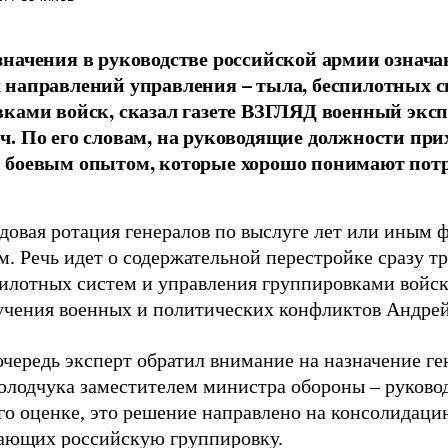
начения в руководстве российской армии означа
направлений управления – тыла, беспилотных с
ками войск, сказал газете ВЗГЛЯД военный экс
. По его словам, на руководящие должности при
 боевым опытом, которые хорошо понимают пот
ядовая ротация генералов по выслуге лет или иным
м. Речь идет о содержательной перестройке сразу т
пилотных систем и управления группировками войск»
учения военных и политических конфликтов Андре
очередь эксперт обратил внимание на назначение г
олодчука заместителем министра обороны – руково
его оценке, это решение направлено на консолидаци
ающих российскую группировку.