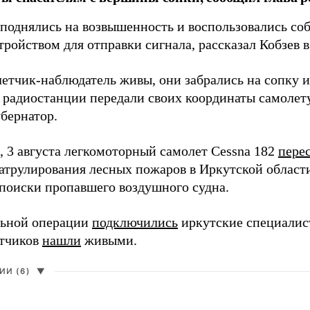
однялись на возвышенность и воспользовались со
тройством для отправки сигнала, рассказал Кобзев 
летчик-наблюдатель живы, они забрались на сопку и
 радиостанции передали своих координаты самолету
убернатор.
 3 августа легкомоторный самолет Cessna 182
пере
патрулирования лесных пожаров в Иркутской област
поиски пропавшего воздушного судна.
льной операции
подключились
иркутские специалист
етчиков
нашли
живыми.
И (6)
▼