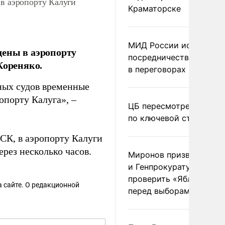
 в аэропорту Калуги
Краматорске
МИД России исключил
дены в аэропорту
посредничество Герма
Кореняко.
в переговорах по Украи
ных судов временные
опорту Калуга», –
ЦБ пересмотрел прогно
по ключевой ставке
МСК, в аэропорту Калуги
ерез несколько часов.
Миронов призвал Миню
и Генпрокуратуру
проверить «Яблоко»
 сайте. О редакционной
перед выборами