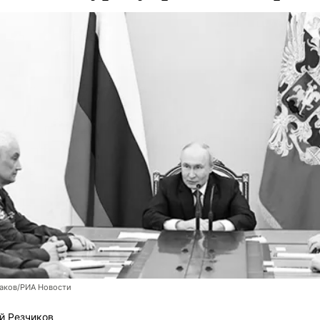
заков/РИА Новости
й Резчиков