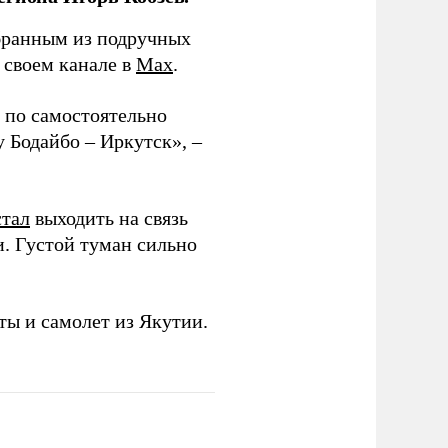
бранным из подручных
в своем канале в
Max
.
 по самостоятельно
 Бодайбо – Иркутск», –
стал
выходить на связь
и. Густой туман сильно
ы и самолет из Якутии.