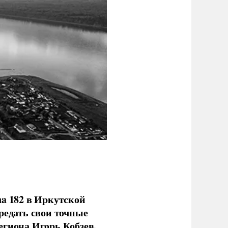
na 182 в Иркутской
редать свои точные
егиона Игорь Кобзев.