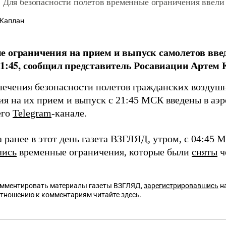
 Для безопасности полетов временные ограничения ввели
Каплан
 ограничения на прием и выпуск самолетов вве
21:45, сообщил представитель Росавиации Артем 
печения безопасности полетов гражданских воздуш
ия на их прием и выпуск с 21:45 МСК введены в аэр
его
Telegram
-канале.
 ранее в этот день газета ВЗГЛЯД, утром, с 04:45 
лись
временные ограничения, которые были
сняты
ч
омментировать материалы газеты ВЗГЛЯД,
зарегистрировавшись
на
отношению к комментариям читайте
здесь
.