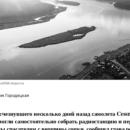
н/РИА Новости
ия Городецкая
чезнувшего несколько дней назад самолета Cess
могли самостоятельно собрать радиостанцию и пе
ы спасателям с вершины сопки, сообщил глава р