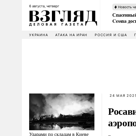
6 августа, четверг
Новость ч
Спасенный
Cessna дос
УКРАИНА
АТАКА НА ИРАН
РОССИЯ И США
24 МАЯ 2025
Росав
аэроп
Ударами по складам в Киеве