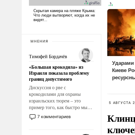
МНЕНИЯ
Тимофей Бордачёв
Ударами 
«Большая крокодила» из
Киеве Р
Израиля показала проблему
ресурсн
границ допустимого
Дискуссия о рве с
крокодилами для охраны
израильских тюрем – это
5 АВГУСТА 2
пример того, как быстро мы
Клинц
двигаемся по пути
7 комментариев
революционных изменений.
ключе
То, что несколько лет назад
было образом для