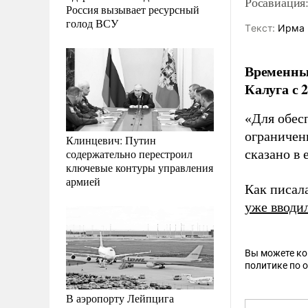
Росавиация:
Россия вызывает ресурсный
голод ВСУ
Tекст:
Ирма 
Временные
Калуга с 
«Для обес
ограничен
Клинцевич: Путин
содержательно перестроил
сказано в 
ключевые контуры управления
армией
Как писала
уже вводи
Вы можете к
политике по 
В аэропорту Лейпцига