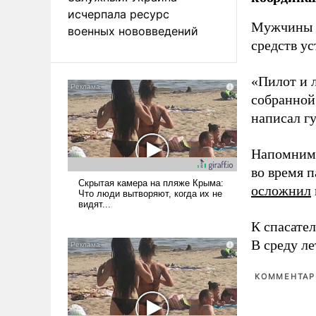
исчерпала ресурс
Мужчины п
военных нововведений
средств ус
«Пилот и 
собранной
написал г
Напомним,
во время 
осложнил
К спасате
В среду л
КОММЕНТАРИ