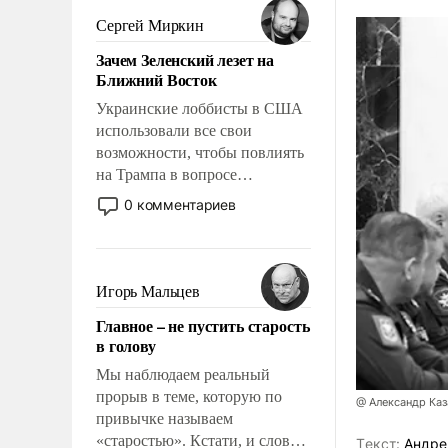
псевдонаучной фантастики,
Сергей Миркин
стало всерьез обсуждаемой
Зачем Зеленский лезет на
идеей.
Ближний Восток
Украинские лоббисты в США
использовали все свои
возможности, чтобы повлиять
на Трампа в вопросе
предоставления вооружений
0 комментариев
своим нанимателям. Вероятно,
кому-то из тех, кто
консультирует Киев, пришла в
голову мысль: хорошо бы
Игорь Мальцев
продемонстрировать, что
Главное – не пустить старость
Украина вступила в
в голову
вооруженное противостояние
с Ираном.
Мы наблюдаем реальный
прорыв в теме, которую по
@ Александр Ка
привычке называем
«старостью». Кстати, и слово-
Tекст:
Андре