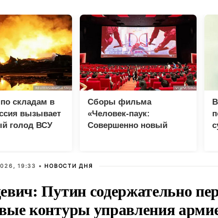
по складам в
Сборы фильма
В
оссия вызывает
«Человек-паук:
п
ый голод ВСУ
Совершенно новый
с
день» превысили 1
млрд долларов
026, 19:33 •
НОВОСТИ ДНЯ
евич: Путин содержательно пе
вые контуры управления арми