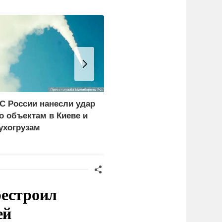
С России нанесли удар
В борьбу с украинским
о объектам в Киеве и
дронами вступает
ухогрузам
народное ополчение
рестроил
ей