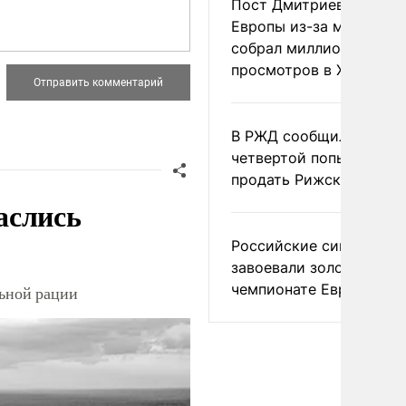
Пост Дмитриева о гибе
Европы из-за мигранто
собрал миллион
просмотров в X
В РЖД сообщили о
четвертой попытке
продать Рижский вокза
аслись
Российские синхронис
завоевали золото на
чемпионате Европы
льной рации