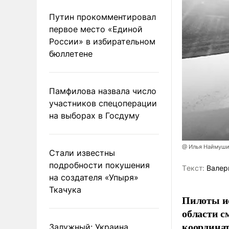
Путин прокомментировал
первое место «Единой
России» в избирательном
бюллетене
Памфилова назвала число
участников спецоперации
на выборах в Госдуму
@ Илья Наймуши
Стали известны
подробности покушения
Tекст:
Валер
на создателя «Упыря»
Ткачука
Пилоты ис
области с
координат
Залужный: Украина