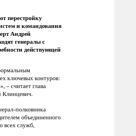
ют перестройку
истем и командования
перт Андрей
ходят генералы с
ребности действующей
 формальным
рех ключевых контуров:
, – считает глава
й Клинцевич.
енерал-полковника
дителем объединенного
ю всех служб,