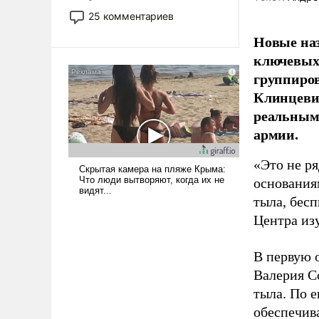
то это уже стараются не
25 комментариев
использовать – так же, как
Новые наз
«бабка», «дед», – хотя бы в
ключевых 
образованной среде, потому
что оно уже несет негативные
группиров
коннотации.
Клинцевич
реальным
армии.
«Это не р
основания
тыла, бес
Центра из
В первую 
Валерия С
тыла. По 
обеспечив