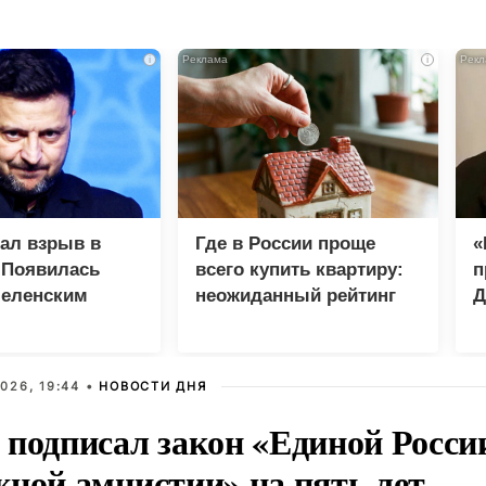
i
i
зал взрыв в
Где в России проще
«
 Появилась
всего купить квартиру:
п
Зеленским
неожиданный рейтинг
Д
026, 19:44 •
НОВОСТИ ДНЯ
 подписал закон «Единой Росси
жной амнистии» на пять лет