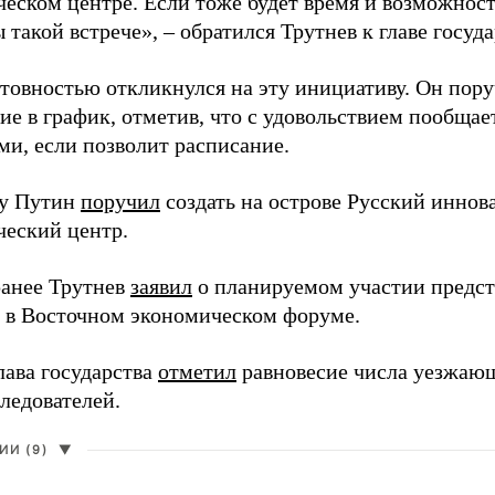
ческом центре. Если тоже будет время и возможност
 такой встрече», – обратился Трутнев к главе госуда
отовностью откликнулся на эту инициативу. Он пор
ие в график, отметив, что с удовольствием пообщае
ми, если позволит расписание.
ду Путин
поручил
создать на острове Русский инно
ческий центр.
анее Трутнев
заявил
о планируемом участии предс
в в Восточном экономическом форуме.
лава государства
отметил
равновесие числа уезжаю
ледователей.
И (9)
▼