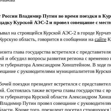
 Иванова
 России Владимир Путин во время поездки в Кур
адку Курской АЭС-2 и провел совещание с мес
ывал на строящейся Курской АЭС-2 в городе Курчат
 Курскую область, говорится в сообщении на
сайте
К
изита глава государства встретился с представител
ий и обсудил вопросы развития региона с временн
ти губернатора Александром Хинштейном. В ходе п
вещание с руководителями муниципалитетов Курско
абочей поездки президент встретился с представите
ий. Состоялась также встреча главы государства с
ти губернатора Курской области Александром Хинш
 Владимир Путин провел совещание с руководител
бласти. Кроме того, президент посетил строящуюся