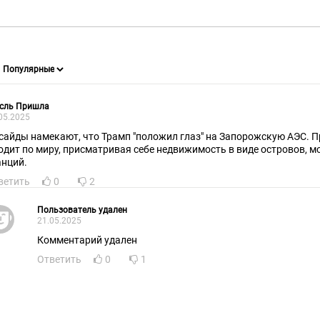
сль Пришла
05.2025
сайды намекают, что Трамп "положил глаз" на Запорожскую АЭС. П
одит по миру, присматривая себе недвижимость в виде островов, 
анций.
ветить
0
2
Пользователь удален
21.05.2025
Комментарий удален
Ответить
0
1