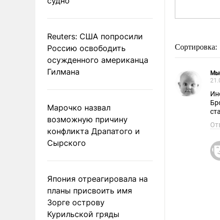
судно
Reuters: США попросили
Сортировка:
Россию освободить
осужденного американца
Гилмана
Мы
21.
Ин
Бр
Марочко назвал
ст
возможную причину
От
конфликта Драпатого и
Сырского
Япония отреагировала на
планы присвоить имя
Зорге острову
Курильской гряды