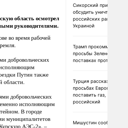
Сикорский призвал
обсудить уничтожение
скую область осмотрел
российских ракет над
тными руководителями.
Украиной
ове во время рабочей
ремля.
Трамп прокомментиров
просьбы Зеленского о
ями добровольческих
поставках противораке
о исполняющим
оездки Путин также
Турция рассказала о
й области.
просьбах Европы
поставить газ, но не
лями добровольческих
российский
 временно исполняющим
тейном. В городе
ями муниципалитетов
Мишустин сообщил о
 Курскую АЭС-2», –