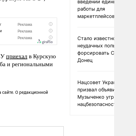
введении единых прави
работы для
маркетплейсов в ЕАЭС
Стало известно о
неудачных попытках ВС
форсировать Северски
ВСУ
приехал
в Курскую
Донец
аба и региональными
Нацсовет Украины по Т
призвал объявить
 сайте. О редакционной
Музыченко угрозой
нацбезопасности