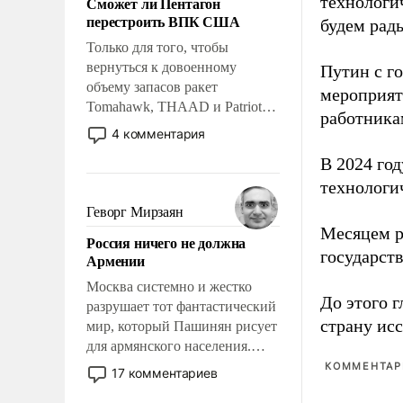
технологи
Сможет ли Пентагон
слабым, идти вперед и
перестроить ВПК США
будем рады
адаптироваться.
Только для того, чтобы
вернуться к довоенному
Путин с г
объему запасов ракет
мероприят
Tomahawk, THAAD и Patriot
работника
США потребуется более трех
4 комментария
лет. Даже небольшая война с
В 2024 го
Ираном опустошила
технологи
американские арсеналы.
Сложившаяся ситуация
Геворг Мирзаян
означает многолетний период
Месяцем р
Россия ничего не должна
уязвимости США, например,
государст
Армении
перед Китаем.
Москва системно и жестко
До этого г
разрушает тот фантастический
страну исс
мир, который Пашинян рисует
для армянского населения.
Мир, где политические
КОММЕНТАРИ
17 комментариев
прожекты будут безусловно