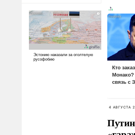
оплачиваться за счет
российских
налогоплательщиков и где
Еревану за свои поступки не
нужно отвечать.
Кто зака
Монако?
связь с 
4 АВГУСТА 2
Путин
«гара