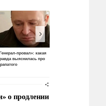
i
Генерал-провал»: какая
Эксперты объяснили,
равда выяснилась про
почему сложно
рапатого
защитить НПЗ от дроно
и» о продлении