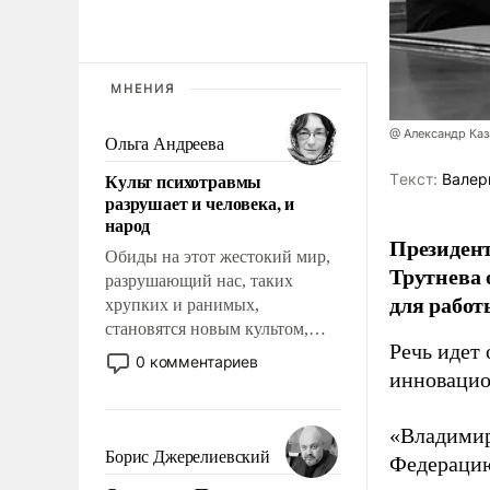
МНЕНИЯ
@ Александр Каз
Ольга Андреева
Культ психотравмы
Tекст:
Валер
разрушает и человека, и
народ
Президен
Обиды на этот жестокий мир,
Трутнева 
разрушающий нас, таких
для работ
хрупких и ранимых,
становятся новым культом,
Речь идет 
постепенно вытесняя и
0 комментариев
отменяя традиционное
инновацио
требование к человеку – быть
мужественным и твердым под
«Владимир
ударами судьбы, брать на себя
Борис Джерелиевский
Федерацию
ответственность, помогать