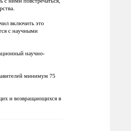
ь с ними повстречаться,
рства.
учил включить это
тся с научными
вационный научно-
тавителей минимум 75
щих и возвращающихся в