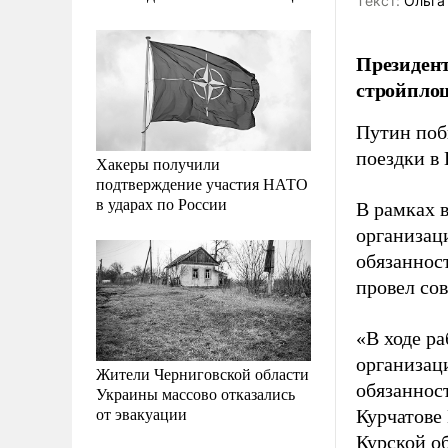
Tекст:
Ольга
Президент
стройплощ
Путин поб
поездки в
Хакеры получили
подтверждение участия НАТО
в ударах по России
В рамках в
организац
обязаннос
провел со
«В ходе р
организац
Жители Черниговской области
обязаннос
Украины массово отказались
от эвакуации
Курчатове
Курской о