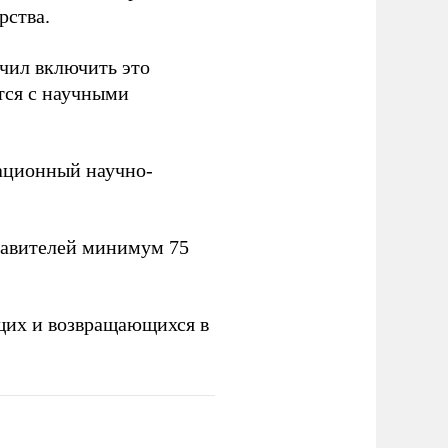
рства.
учил включить это
тся с научными
вационный научно-
тавителей минимум 75
щих и возвращающихся в