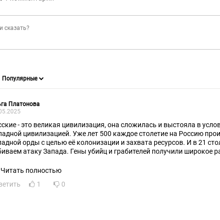
ьга Платонова
05.2025
сские - это великая цивилизация, она сложилась и выстояла в усл
падной цивилизацией. Уже лет 500 каждое столетие на Россию про
падной орды с целью её колонизации и захвата ресурсов. И в 21 ст
иваем атаку Запада. Гены убийц и грабителей получили широкое распро
падной цивилизации, потому что там шёл такой отбор. В цивилиза
спространение гены победителей, наши предки всегда отстаивали Ро
Читать полностью
лонизовать. А ведь запад колонизовалл все ресурсные страны плане
ветить
1
0
ссией не вышло. И не выйдет! Наши великие предки всегда побежда