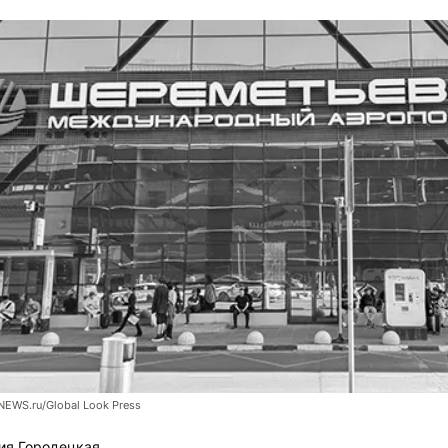
NEWS.ru/Global Look Press
ия Городецкая