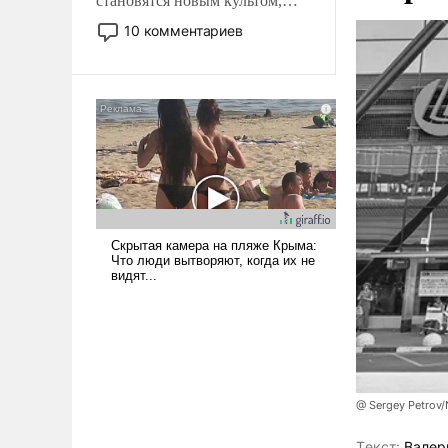
становятся новым культом,
постепенно вытесняя и
10 комментариев
отменяя традиционное
требование к человеку – быть
мужественным и твердым под
ударами судьбы, брать на себя
ответственность, помогать
слабым, идти вперед и
адаптироваться.
@ Sergey Petrov/
Tекст:
Валер