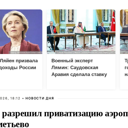
Ляйен призвала
Военный эксперт
Т
 доходы России
Лямин: Саудовская
г
Аравия сделала ставку
н
на Турцию и Пакистан
вместо США
026, 18:12 •
НОВОСТИ ДНЯ
 разрешил приватизацию аэроп
етьево