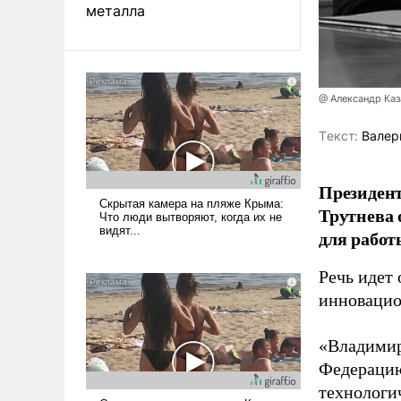
металла
@ Александр Каз
Tекст:
Валер
Президен
Трутнева 
для работ
Речь идет 
инновацио
«Владимир
Федерацию
технологи