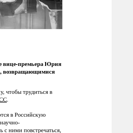
е вице-премьера Юрия
ми, возвращающимися
у, чтобы трудиться в
СС
.
тся в Российскую
научно-
ь с ними повстречаться,