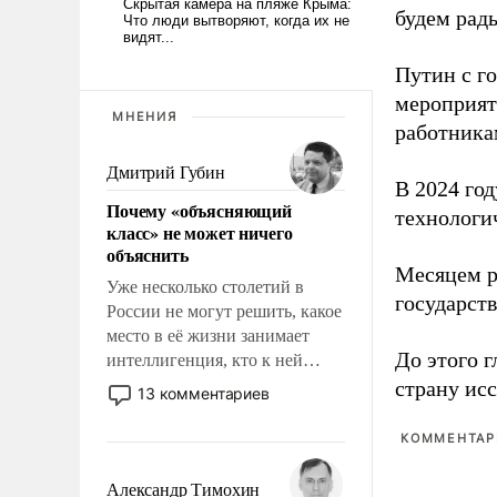
будем рады
Путин с г
мероприят
МНЕНИЯ
работника
Дмитрий Губин
В 2024 го
Почему «объясняющий
технологи
класс» не может ничего
объяснить
Месяцем р
Уже несколько столетий в
государст
России не могут решить, какое
место в её жизни занимает
До этого г
интеллигенция, кто к ней
принадлежит, а кого из неё
страну исс
13 комментариев
исключили с правом
восстановления и без оного. И
КОММЕНТАРИ
чем она отличается от просто
образованных людей. Иногда
Александр Тимохин