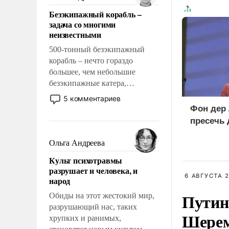
казалось, что эти вопросы
Безэкипажный корабль –
решены раз и навсегда, но –
задача со многими
нет, не решены.
неизвестными
500-тонный безэкипажный
корабль – нечто гораздо
большее, чем небольшие
безэкипажные катера,
применение которых уже
5 комментариев
стало обыденностью. Задача по
Фон дер 
созданию такого корабля очень
пресечь
сложна и амбициозна. Однако
и ее реализация радикально
Ольга Андреева
поднимет наши боевые
Культ психотравмы
возможности.
разрушает и человека, и
6 АВГУСТА 2
народ
Путин
Обиды на этот жестокий мир,
разрушающий нас, таких
Шерем
хрупких и ранимых,