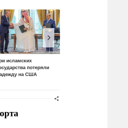
ри исламских
СМИ сообщили о
осударства потеряли
скрытых подземных
адежду на США
заводах по
производству БПЛА на
Украине
орта