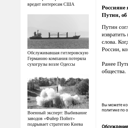
вредит интересам США
Россияне 
Путин, об
Путин сог
извратить
слова. Ког
России, ко
Обслуживавшая гитлеровскую
Германию компания потеряла
Ранее Пу
сухогрузы возле Одессы
общества.
Вы можете к
политике по 
Военный эксперт: Выбивание
заводов «Файер Пойнт»
подрывает стратегию Киева
Обсуждение