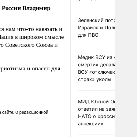
т России Владимир
Зеленский потребовал 
Израиля и Польши рак
 нам что-то навязать и
для ПВО
 Нация в широком смысле
го Советского Союза и
Медик ВСУ из «полка
смерти» делала солдат
триотизма и опасен для
ВСУ «отключающие
страх» уколы
МИД Южной Осетии
ответил на заявления
 сайте. О редакционной
НАТО о «российской
аннексии»