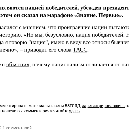
являются нацией победителей, убежден президен
 этом он сказал на марафоне «Знание. Первые».
ласился с мнением, что проигравшие нации пытаются
 историю. «Но мы, безусловно, нация победителей.
да я говорю "нация", имею в виду все этносы бывше
нечно», – приводит его слова
ТАСС
.
тин
объяснил
, почему национализм отличается от па
омментировать материалы газеты ВЗГЛЯД,
зарегистрировавшись
на
отношению к комментариям читайте
здесь
.
:
1
комментарий