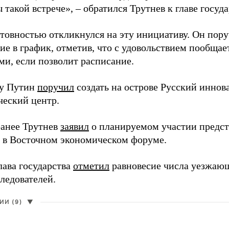
 такой встрече», – обратился Трутнев к главе госуда
отовностью откликнулся на эту инициативу. Он пор
ие в график, отметив, что с удовольствием пообщае
ми, если позволит расписание.
ду Путин
поручил
создать на острове Русский инно
ческий центр.
анее Трутнев
заявил
о планируемом участии предс
в в Восточном экономическом форуме.
лава государства
отметил
равновесие числа уезжаю
ледователей.
И (9)
▼