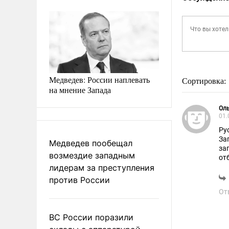
Медведев: России наплевать
Сортировка:
на мнение Запада
Ол
01.
Ру
За
Медведев пообещал
за
возмездие западным
отб
лидерам за преступления
За
ра
против России
ко
От
Ро
ВС России поразили