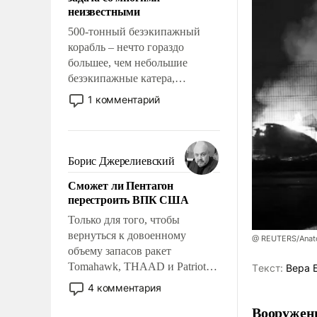
адаптироваться.
неизвестными
500-тонный безэкипажный
корабль – нечто гораздо
большее, чем небольшие
безэкипажные катера,
применение которых уже
1 комментарий
стало обыденностью. Задача по
созданию такого корабля очень
сложна и амбициозна. Однако
и ее реализация радикально
Борис Джерелиевский
поднимет наши боевые
Сможет ли Пентагон
возможности.
перестроить ВПК США
Только для того, чтобы
вернуться к довоенному
@ REUTERS/Anato
объему запасов ракет
Tomahawk, THAAD и Patriot
Tекст:
Вера 
США потребуется более трех
4 комментария
лет. Даже небольшая война с
Вооруженн
Ираном опустошила