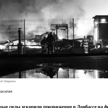
lii Stepanov
Басилая
ые силы ускорили продвижение в Донбассе на 