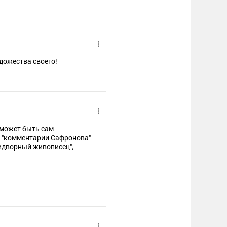
дожества своего!
 может быть сам
 о "комментарии Сафронова"
ридворный живописец",