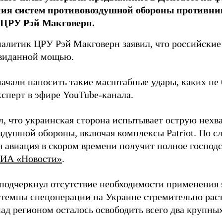
ния систем противовоздушной обороны противни
 ЦРУ Рэй Макговерн.
алитик ЦРУ Рэй Макговерн заявил, что российские 
евиданной мощью.
начали наносить такие масштабные удары, каких не 
ксперт в эфире YouTube-канала.
л, что украинская сторона испытывает острую нехв
здушной обороны, включая комплексы Patriot. По с
 авиация в скором времени получит полное господс
ИА «Новости»
.
подчеркнул отсутствие необходимости применения 
 темпы спецоперации на Украине стремительно раст
ад регионом осталось освободить всего два крупных