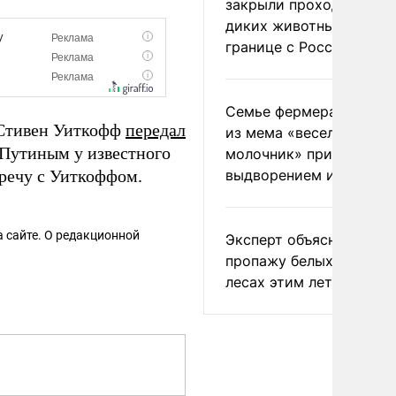
закрыли проходы для
диких животных на
границе с Россией
Семье фермера Уолкер
 Стивен Уиткофф
передал
из мема «веселый
 Путиным у известного
молочник» пригрозили
речу с Уиткоффом.
выдворением из Росси
 сайте. О редакционной
Эксперт объяснил
пропажу белых грибов 
лесах этим летом