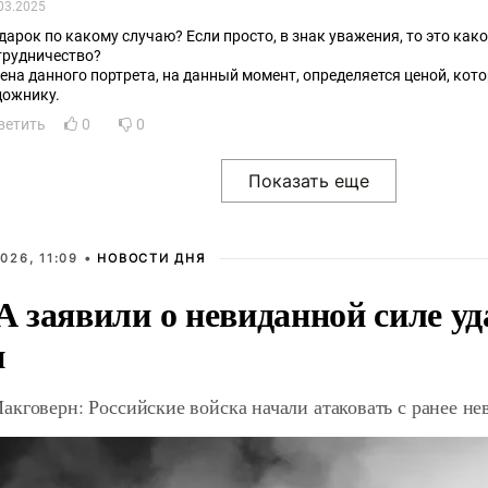
03.2025
дарок по какому случаю? Если просто, в знак уважения, то это како
трудничество?
цена данного портрета, на данный момент, определяется ценой, кот
дожнику.
ветить
0
0
026, 11:09 •
НОВОСТИ ДНЯ
 заявили о невиданной силе уд
и
акговерн: Российские войска начали атаковать с ранее 