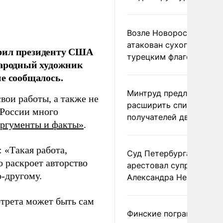
Возле Новороссийска
атакован сухогруз под
арил президенту США
турецким флагом
народный художник
е сообщалось.
Минтруд предложил
ои работы, а также не
расширить список
 России много
получателей двух пенс
ргументы и факты»
.
 «Такая работа,
Суд Петербурга заочно
о раскроет авторство
арестовал супругу
о-другому.
Александра Невзорова
ртрета может быть сам
Финские пограничники