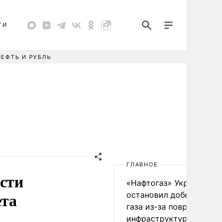
ТИ
НЕФТЬ И РУБЛЬ
ГЛАВНОЕ
ости
«Нафтогаз» Украины
ета
остановил добычу нефт
газа из-за повреждения
инфраструктуры