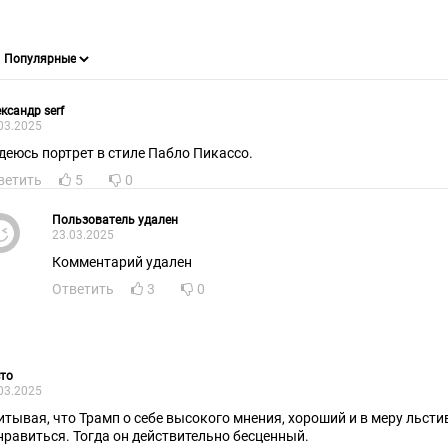
ксандр serf
03.2025
деюсь портрет в стиле Пабло Пикассо.
ветить
5
0
Пользователь удален
23.03.2025
Комментарий удален
Ответить
3
0
то
03.2025
бе высокого мнения, хороший и в меру льстивый портрет должен ему
нравиться. Тогда он действительно бесценный.