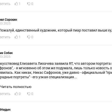
ветить
1
0
вел Сорокин
03.2025
) Пожалуй, единственный художник, который пиар поставил выше ху
ветить
1
0
ма Собак
03.2025
скусствовед Елизавета Лихачева заявила RT, что автором портрета
фронов", - я мгновенно об этом же подумала, лишь только новость
явилась. Как никак, Никас Сафронов, уже давно - официальный "п
арадные портреты" - его узкая специализация...
Читать полностью
ветить
0
0
ОНидыч