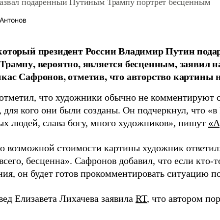
азвал подаренный Путиным Трампу портрет бесценным
Антонов
 который президент России Владимир Путин под
Трампу, вероятно, является бесценным, заявил 
кас Сафронов, отметив, что авторство картины н
отметил, что художники обычно не комментируют св
 для кого они были созданы. Он подчеркнул, что «в
ых людей, слава богу, много художников», пишут
«А
 о возможной стоимости картины художник ответил:
всего, бесценна». Сафронов добавил, что если кто-т
ния, он будет готов прокомментировать ситуацию п
вед Елизавета Лихачева заявила
RT
, что автором по