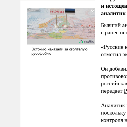
и истоще
американские арсеналы.
Сложившаяся ситуация
аналитик
означает многолетний период
уязвимости США, например,
Бывший ан
перед Китаем.
с ранее н
«Русские 
отметил э
Он добави
противово
российская
передает
Р
Аналитик 
поскольку
контроля н