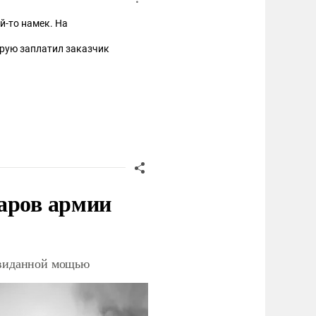
й-то намек. На
орую заплатил заказчик
аров армии
невиданной мощью