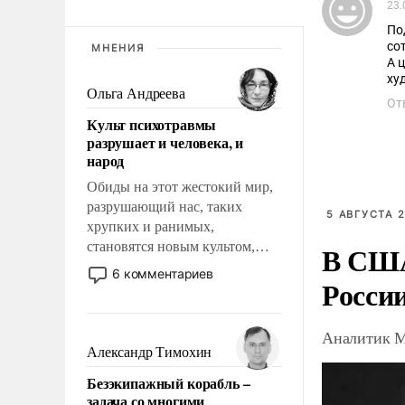
23.
По
со
МНЕНИЯ
А 
ху
Ольга Андреева
От
Культ психотравмы
разрушает и человека, и
народ
Обиды на этот жестокий мир,
разрушающий нас, таких
5 АВГУСТА 2
хрупких и ранимых,
становятся новым культом,
В США
постепенно вытесняя и
6 комментариев
Росси
отменяя традиционное
требование к человеку – быть
мужественным и твердым под
Аналитик М
ударами судьбы, брать на себя
Александр Тимохин
ответственность, помогать
Безэкипажный корабль –
слабым, идти вперед и
задача со многими