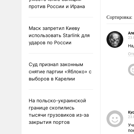
против России и Ирана
Сортировка:
Маск запретил Киеву
Але
использовать Starlink для
23.
ударов по России
На
От
Суд признал законным
снятие партии «Яблоко» с
выборов в Карелии
На польско-украинской
границе скопились
Кус
тысячи грузовиков из-за
23.
закрытия портов
Учитывая, что Трамп о се
по