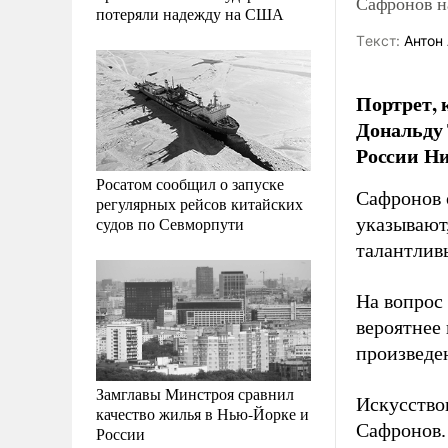
Сафронов н
потеряли надежду на США
Tекст:
Антон 
Портрет,
Дональду 
России Ни
Росатом сообщил о запуске
Сафронов 
регулярных рейсов китайских
судов по Севморпути
указывают,
талантлив
На вопрос
вероятнее 
произведе
Замглавы Минстроя сравнил
Искусство
качество жилья в Нью-Йорке и
Сафронов.
России