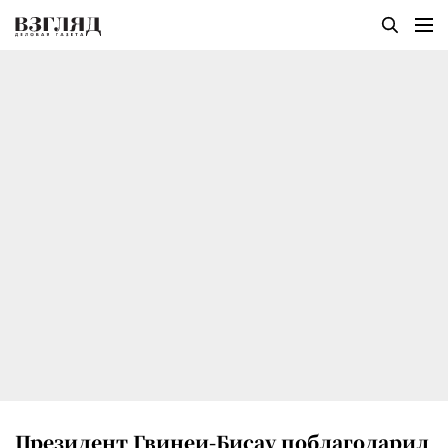
Президент Гвинеи-Бисау поблагодарил