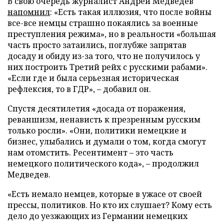
В свою очередь журналист Андрей Медведев
напомнил
: «Есть такая иллюзия, что после войны
все-все немцы страшно покаялись за военные
преступления режима», но в реальности «большая
часть просто затаились, поглубже запрятав
досаду и обиду из-за того, что не получилось у
них построить Третий рейх с русскими рабами».
«Если где и была серьезная историческая
рефлексия, то в ГДР», – добавил он.
Спустя десятилетия «досада от поражения,
реваншизм, ненависть к презренным русским
только росли». «Они, политики немецкие и
бизнес, улыбались и думали о том, когда смогут
нам отомстить. Ресентимент – это часть
немецкого политического кода», – продолжил
Медведев.
«Есть немало немцев, которые в ужасе от своей
прессы, политиков. Но кто их слушает? Кому есть
дело до уезжающих из Германии немецких