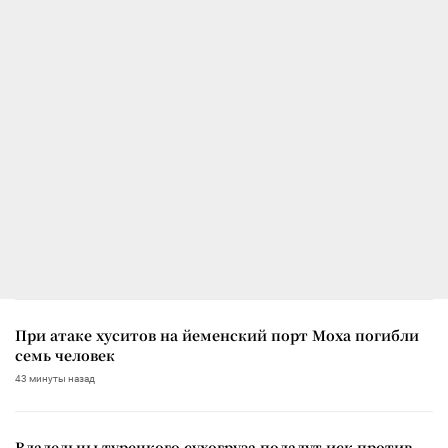
При атаке хуситов на йеменский порт Моха погибли
семь человек
43 минуты назад
Владельцы турецкого сухогруза подадут иск против