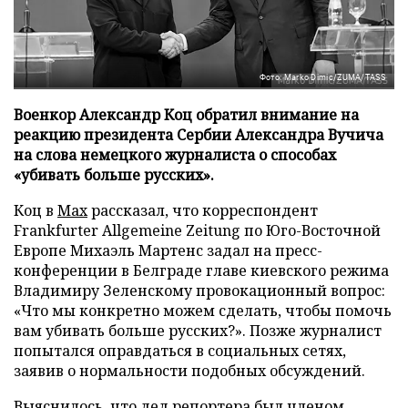
Фото: Marko Dimic/ZUMA/TASS
Военкор Александр Коц обратил внимание на
реакцию президента Сербии Александра Вучича
на слова немецкого журналиста о способах
«убивать больше русских».
Коц в
Мах
рассказал, что корреспондент
Frankfurter Allgemeine Zeitung по Юго-Восточной
Европе Михаэль Мартенс задал на пресс-
конференции в Белграде главе киевского режима
Владимиру Зеленскому провокационный вопрос:
«Что мы конкретно можем сделать, чтобы помочь
вам убивать больше русских?». Позже журналист
попытался оправдаться в социальных сетях,
заявив о нормальности подобных обсуждений.
Выяснилось, что дед репортера был членом