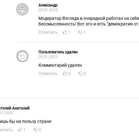
Александр
28.01.2025
Модератор Взгляда в очередной работал на себя
бессмысленность! Вот это и есть "демократия от
Ответить
1
1
Пользователь удален
28.01.2025
Комментарий удален
Ответить
0
0
атолий Анатолий
01.2025
.лишь бы на пользу стране
ветить
1
0