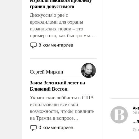
свои поступки не нужно
границ допустимого
отвечать.
Дискуссия о рве с
крокодилами для охраны
израильских тюрем – это
пример того, как быстро мы
двигаемся по пути
8 комментариев
революционных изменений.
То, что несколько лет назад
было образом для
псевдонаучной фантастики,
Сергей Миркин
стало всерьез обсуждаемой
Зачем Зеленский лезет на
идеей.
Ближний Восток
Украинские лоббисты в США
использовали все свои
Ан
возможности, чтобы повлиять
28.
на Трампа в вопросе
..
предоставления вооружений
0 комментариев
От
своим нанимателям. Вероятно,
кому-то из тех, кто