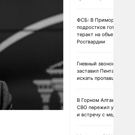
ФСБ: В Приморье трое
подростков готовили
теракт на объекте
Росгвардии
Гневный звонок Трампа
заставил Пентагон сро
искать пропавшие раке
В Горном Алтае участн
СВО пережил удар мол
и встречу с медведем