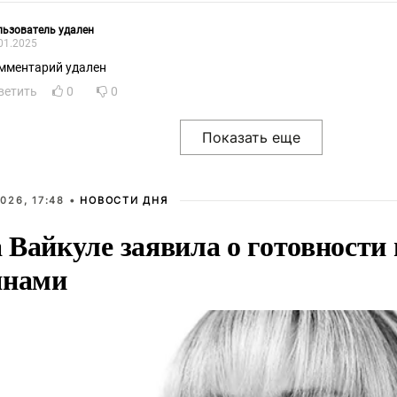
ьзователь удален
01.2025
мментарий удален
ветить
0
0
026, 17:48 •
НОВОСТИ ДНЯ
Вайкуле заявила о готовности 
янами