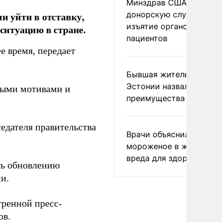
Минздрав США закрыл
донорскую службу за
 уйти в отставку,
изъятие органов живых
итуацию в стране.
пациентов
е время, передает
Бывшая жительница
Эстонии назвала главн
ными мотивами и
преимущества России
седателя правительства
Врачи объяснили, как е
мороженое в жару без
вреда для здоровья
ть обновлению
и.
тренной пресс-
ов.