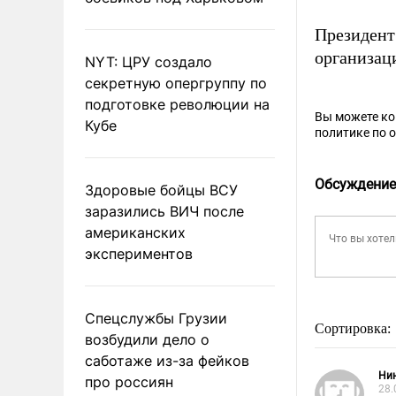
Президент
организац
NYT: ЦРУ создало
секретную опергруппу по
подготовке революции на
Вы можете к
Кубе
политике по 
Обсуждение
Здоровые бойцы ВСУ
заразились ВИЧ после
американских
экспериментов
Спецслужбы Грузии
Сортировка:
возбудили дело о
саботаже из-за фейков
Ни
про россиян
28.