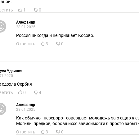
раной.
ветить
1
0
Александр
28.01.2025
Россия никогда и не признает Косово.
Ответить
3
0
уся Удачная
01.2025
е сдохла Сербия
ветить
0
4
Александр
28.01.2025
Как обычно - переворот совершает молодежь за о ещар я с
Могилы предков, боровшихся зависимости б просто забыт
Ответить
3
0