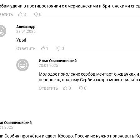
рбам удачи в противостоянии с американскими и британскими спе
ветить
8
0
Александр
28.01.2025
Увы!
Ответить
1
0
Илья Осинниковский
28.01.2025
Молодое поколение сербов мечтает о жвачках и
ценностях, поэтому Сербия скоро может сильно 
Ответить
0
0
ья Осинниковский
01.2025
ли Сербия прогнётся и сдаст Косово, России не нужно признавать 