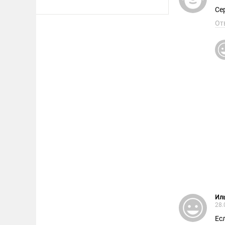
Се
От
Ил
28.
Ес