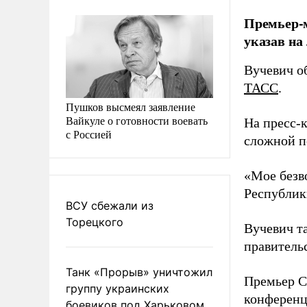
Премьер-м
указав на
Вучевич о
ТАСС
.
Пушков высмеял заявление
Вайкуле о готовности воевать
На пресс-
с Россией
сложной п
«Мое безво
Республик
ВСУ сбежали из
Торецкого
Вучевич т
правитель
Танк «Прорыв» уничтожил
Премьер 
группу украинских
конференц
боевиков под Харьковом