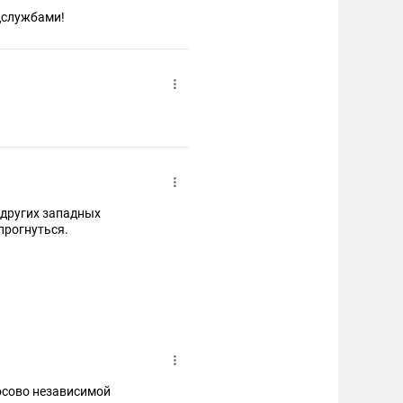
цслужбами!
 других западных
прогнуться.
Косово независимой