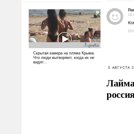
консультирует Киев, пришла в
Пол
голову мысль: хорошо бы
28.
продемонстрировать, что
Ко
Украина вступила в
От
вооруженное противостояние
с Ираном.
5 АВГУСТА 2
Лайма 
росси