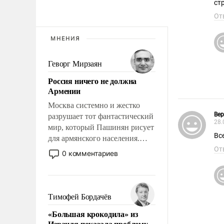
ст
От
МНЕНИЯ
Геворг Мирзаян
Россия ничего не должна
Армении
Москва системно и жестко
Вер
разрушает тот фантастический
28.
мир, который Пашинян рисует
Вс
для армянского населения.
Мир, где этому населению все
От
0 комментариев
должны просто по
определению, где его
политические прожекты будут
беспрекословно оплачиваться
Тимофей Бордачёв
за счет российских
«Большая крокодила» из
налогоплательщиков, и где за
Израиля показала проблему