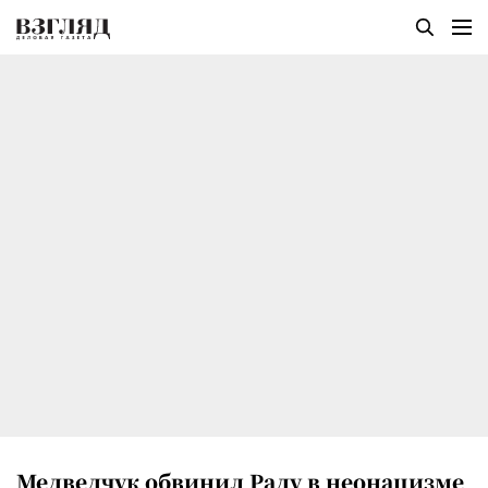
Медведчук обвинил Раду в неонацизме