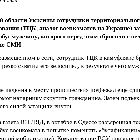
Антонов
й области Украины сотрудники территориальног
вания (ТЦК, аналог военкоматов на Украине) з
бус мужчину, которого перед этим сбросили с ве
ие СМИ.
 размещенном в сети, сотрудник ТЦК в камуфляже б
резко схватил его велосипед, в результате чего муж
ле падения к месту происшествия подбежал еще оди
омог напарнику скрутить гражданина. Затем подъех
ого силой затащили внутрь.
а газета ВЗГЛЯД, в октябре в Одессе разъяренная т
бус военкомата в попытке помешать «бусификации» 
енной мобилизации). Командование ВСУ
признало
н