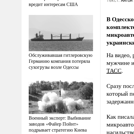
Tекст:
Антон 
вредит интересам США
В Одесско
комплекто
микроавто
украинск
Обслуживавшая гитлеровскую
На видео,
Германию компания потеряла
мужчине и 
сухогрузы возле Одессы
ТАСС
.
Сразу пос
который п
задержанн
Как писал
Военный эксперт: Выбивание
заводов «Файер Пойнт»
микроавто
подрывает стратегию Киева
насильств