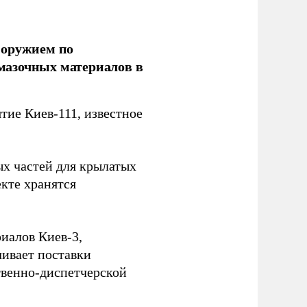
 оружием по
мазочных материалов в
ие Киев-111, известное
ых частей для крылатых
кте хранятся
иалов Киев-3,
ивает поставки
твенно-диспетчерской