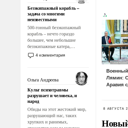
казалось, что эти вопросы
Безэкипажный корабль –
решены раз и навсегда, но –
задача со многими
нет, не решены.
неизвестными
500-тонный безэкипажный
корабль – нечто гораздо
большее, чем небольшие
безэкипажные катера,
применение которых уже
4 комментария
стало обыденностью. Задача по
созданию такого корабля очень
Военный
сложна и амбициозна. Однако
Лямин: 
и ее реализация радикально
Ольга Андреева
поднимет наши боевые
Аравия с
Культ психотравмы
возможности.
на Турци
разрушает и человека, и
вместо 
народ
8 АВГУСТА 2
Обиды на этот жестокий мир,
разрушающий нас, таких
Новый
хрупких и ранимых,