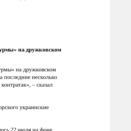
урмы» на дружковском
урмы» на дружковском
за последние несколько
контратак», – сказал
орского украинские
ось 22 июля на фоне