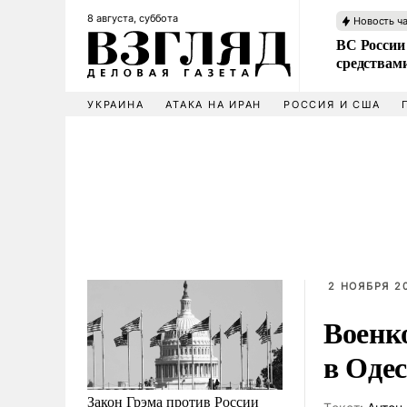
8 августа, суббота
Новость ч
ВС России 
средствам
УКРАИНА
АТАКА НА ИРАН
РОССИЯ И США
2 НОЯБРЯ 20
Военк
в Одес
Закон Грэма против России