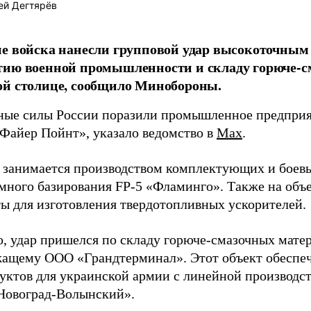
ей Дегтярёв
е войска нанесли групповой удар высокоточным
тию военной промышленности и складу горюче-с
ой столице, сообщило Минобороны.
ые силы России поразили промышленное предприят
Файер Пойнт», указало ведомство в
Max
.
д занимается производством комплектующих и боев
емного базирования FP-5 «Фламинго». Также на объе
ы для изготовления твердотопливных ускорителей.
о, удар пришелся по складу горюче-смазочных матер
ащему ООО «Грандтерминал». Этот объект обеспеч
уктов для украинской армии с линейной производс
Новоград-Волынский».