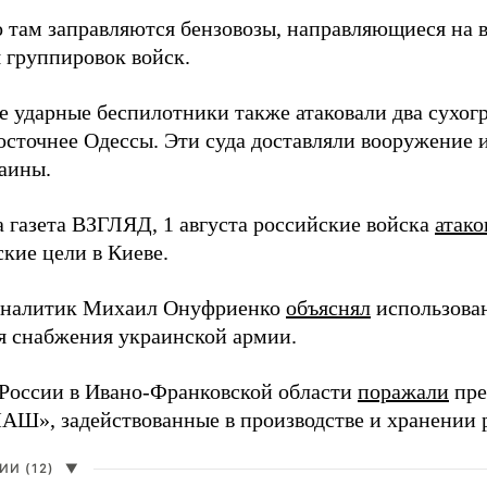
 там заправляются бензовозы, направляющиеся на в
 группировок войск.
е ударные беспилотники также атаковали два сухогр
осточнее Одессы. Эти суда доставляли вооружение 
аины.
а газета ВЗГЛЯД, 1 августа российские войска
атако
кие цели в Киеве.
аналитик Михаил Онуфриенко
объяснял
использова
ля снабжения украинской армии.
России в Ивано-Франковской области
поражали
пре
», задействованные в производстве и хранении 
И (12)
▼