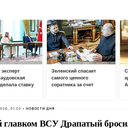
 эксперт
Зеленский спасает
С
Саудовская
самого ценного
а
делала ставку
соратника за счет
А
ю и Пакистан
разведки
США
026, 01:20 •
НОВОСТИ ДНЯ
 главком ВСУ Драпатый бросил