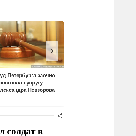
уд Петербурга заочно
СМИ сообщили о
рестовал супругу
скрытых подземных
лександра Невзорова
заводах по
производству БПЛА на
Украине
 солдат в