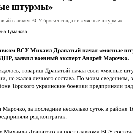
ые штурмы»
овый главком ВСУ бросил солдат в «мясные штурмы»
ина Туманова
авком ВСУ Михаил Драпатый начал «мясные шт
 ДНР, заявил военный эксперт Андрей Марочко.
идалось, товарищ Драпатый начал свои «мясные шт
и, не жалея личного состава. По моим сведениям, 
йоне Торского украинские боевики предприняли ряд 
 Марочко, за последние несколько суток в районе Т
редприняли ряд контратак.
е Михаила Драпатого на пост главкома ВСУ состоял