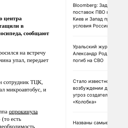
Bloomberg: Задержка
поставок ПВО вынудит
о центра
Киев и Запад принять
атащили в
условия России
лосипеда, сообщают
Уральский журналист
росился на встречу
Александр Родионов
чина упал, передает
погиб на СВО
Стало известно о
н сотрудник ТЦК,
возбуждении дела из-з
ал микроавтобус, и
угроз создателям
«Колобка»
олпа
опрокинула
(то есть
Названы самые
еобходимость