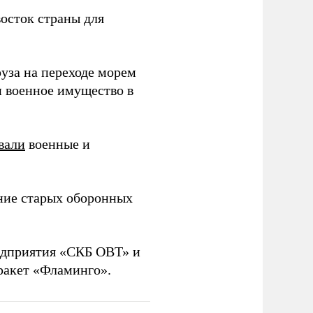
осток страны для
уза на переходе морем
и военное имущество в
вали
военные и
ние старых оборонных
дприятия «СКБ ОВТ» и
ракет «Фламинго».