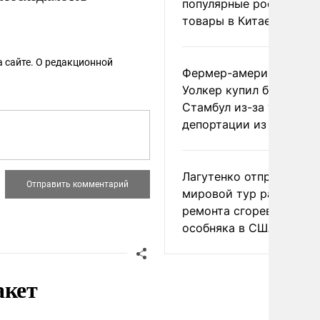
популярные российски
товары в Китае
 сайте. О редакционной
Фермер-американец
Уолкер купил билет в
Стамбул из-за угрозы
депортации из России
Лагутенко отправился в
мировой тур ради
ремонта сгоревшего
особняка в США
акет