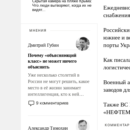
Ежедневно
снабжения
Российски
МНЕНИЯ
южнее и в
порты Укр
Дмитрий Губин
Почему «объясняющий
Как писал
класс» не может ничего
объяснить
логистичес
Уже несколько столетий в
России не могут решить, какое
Военный 
место в её жизни занимает
заводов д
интеллигенция, кто к ней
принадлежит, а кого из неё
9 комментариев
Также ВС 
исключили с правом
«НЕФТЕМАШ
восстановления и без оного. И
чем она отличается от просто
КОММЕНТАРИ
образованных людей. Иногда
Александр Тимохин