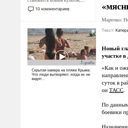
становятся новым культом,
«мясн
постепенно вытесняя и
10 комментариев
отменяя традиционное
Марочко: Н
требование к человеку – быть
мужественным и твердым под
Tекст:
Катер
ударами судьбы, брать на себя
ответственность, помогать
слабым, идти вперед и
Новый гл
адаптироваться.
участке в
«Как и ож
направлени
суток в ра
он
ТАСС
.
По данным
боевики п
Назначени