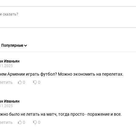
ан Иваньян
11.2025
чем Армении играть футбол? Можно экономить на перелетах.
ветить
0
0
ан Иваньян
11.2025
жно было не летать на матч, тогда просто - поражение и все.
ветить
0
0