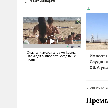
4 комментария
лет. Даже небольшая война с
Ираном опустошила
американские арсеналы.
Сложившаяся ситуация
означает многолетний период
уязвимости США, например,
перед Китаем.
Импорт 
Саудовск
США упа
7 АВГУСТА 2
Премь