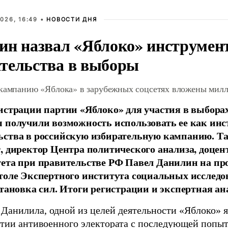
026, 16:49 •
НОВОСТИ ДНЯ
ин назвал «Яблоко» инструмен
тельства в выборы
 кампанию «Яблока» в зарубежных соцсетях вложены мил
истрации партии «Яблоко» для участия в выбора
 получили возможность использовать ее как ин
ства в российскую избирательную кампанию. Та
, директор Центра политического анализа, доце
тета при правительстве РФ Павел Данилин на п
толе Экспертного института социальных исслед
становка сил. Итоги регистрации и экспертная ан
 Данилила, одной из целей деятельности «Яблоко» 
ртии антивоенного электората с последующей попыт