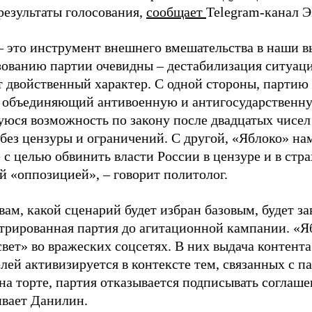
результаты голосования,
сообщает
Telegram-канал 
– это инструмент внешнего вмешательства в наши в
зованию партии очевидны – дестабилизация ситуаци
т двойственный характер. С одной стороны, партию
, объединяющий антивоенную и антигосударственну
юся возможность по закону после двадцатых чисел
 без цензуры и ограничений. С другой, «Яблоко» н
 с целью обвинить власти России в цензуре и в стра
й «оппозицией», – говорит политолог.
вам, какой сценарий будет избран базовым, будет за
стрированная партия до агитационной кампании. «Я
свет» во вражеских соцсетях. В них выдача контент
лей активизируется в контексте тем, связанных с па
на торте, партия отказывается подписывать соглаше
ивает Данилин.