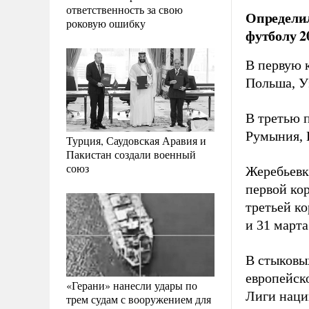
ответственность за свою
Определил
роковую ошибку
футболу 2
В первую 
Польша, У
В третью 
Румыния, 
Турция, Саудовская Аравия и
Пакистан создали военный
союз
Жеребьевк
первой кор
третьей к
и 31 марта
В стыковы
европейск
«Герани» нанесли удары по
Лиги наци
трем судам с вооружением для