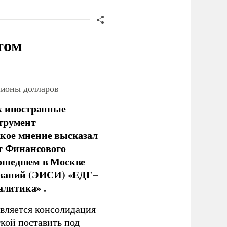
том
лионы долларов
х иностранные
струмент
кое мнение высказал
нт Финансового
рошедшем в Москве
ований (ЭИСИ) «ЕДГ–
алитика» .
является консолидация
кой поставить под