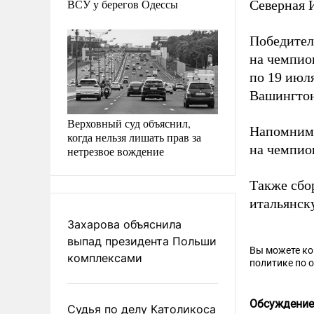
ВСУ у берегов Одессы
Северная 
Победител
на чемпио
по 19 июля
Вашингтон
Верховный суд объяснил,
Напомним,
когда нельзя лишать прав за
на чемпион
нетрезвое вождение
Также сбо
итальянск
Захарова объяснила
выпад президента Польши
Вы можете к
комплексами
политике по 
Обсуждение
Судья по делу Католикоса