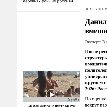
деревнях раньше россиян
6 АВГУСТА 2
Данил
вмеша
Эксперт: В
После рег
структуры
вмешатель
политолог
универси
круглом с
2026: Рас
По оценке
вокруг па