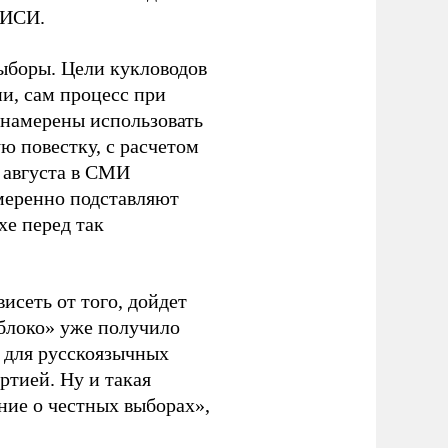
ЭИСИ.
ыборы. Цели кукловодов
и, сам процесс при
 намерены использовать
ю повестку, с расчетом
 августа в СМИ
амеренно подставляют
хе перед так
висеть от того, дойдет
блоко» уже получило
а для русскоязычных
ртией. Ну и такая
ние о честных выборах»,