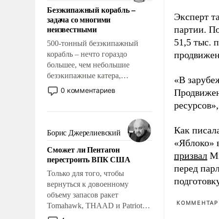
ответственность, помогать
Безэкипажный корабль –
слабым, идти вперед и
Эксперт т
задача со многими
адаптироваться.
неизвестными
партии. П
51,5 тыс.
500-тонный безэкипажный
продвижени
корабль – нечто гораздо
большее, чем небольшие
безэкипажные катера,
«В зарубе
применение которых уже
0 комментариев
Продвижен
стало обыденностью. Задача по
ресурсов»,
созданию такого корабля очень
сложна и амбициозна. Однако
Как писал
и ее реализация радикально
Борис Джерелиевский
поднимет наши боевые
«Яблоко» 
Сможет ли Пентагон
возможности.
призвал
Ми
перестроить ВПК США
перед пар
Только для того, чтобы
подготовк
вернуться к довоенному
объему запасов ракет
КОММЕНТАРИ
Tomahawk, THAAD и Patriot
США потребуется более трех