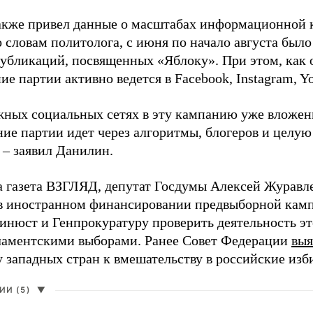
акже привел данные о масштабах информационной 
о словам политолога, с июня по начало августа был
 публикаций, посвященных «Яблоку». При этом, как
е партии активно ведется в Facebook, Instagram, Y
жных социальных сетях в эту кампанию уже вложе
ие партии идет через алгоритмы, блогеров и целу
 – заявил Данилин.
а газета ВЗГЛЯД, депутат Госдумы Алексей Журавл
в иностранном финансировании предвыборной кам
нюст и Генпрокуратуру проверить деятельность э
ламентскими выборами. Ранее Совет Федерации
выя
у западных стран к вмешательству в российские изб
И (5)
▼