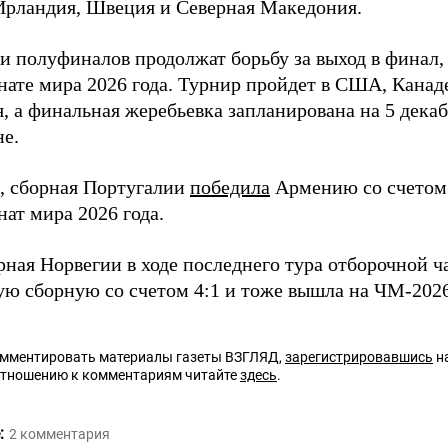
Ирландия, Швеция и Северная Македония.
и полуфиналов продолжат борьбу за выход в финал,
нате мира 2026 года. Турнир пройдет в США, Канад
, а финальная жеребьевка запланирована на 5 декаб
е.
 сборная Португалии
победила
Армению со счетом 
ат мира 2026 года.
рная Норвегии в ходе последнего тура отборочной 
ую сборную со счетом 4:1 и тоже вышла на ЧМ-2026
омментировать материалы газеты ВЗГЛЯД,
зарегистрировавшись
на
отношению к комментариям читайте
здесь
.
:
2
комментария