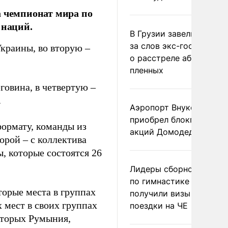
а чемпионат мира по
 наций.
В Грузии завели дело и
за слов экс-госминист
краины, во вторую –
о расстреле абхазских
пленных
говина, в четвертую –
.
Аэропорт Внуково
приобрел блокпакет
формату, команды из
акций Домодедово
орой – с коллектива
, которые состоятся 26
Лидеры сборной Росси
по гимнастике не
торые места в группах
получили визы для
 мест в своих группах
поездки на ЧЕ
оторых Румыния,