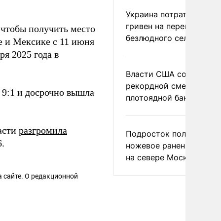
Украина потратила 1 мл
гривен на переименова
 чтобы получить место
безлюдного села
е и Мексике с 11 июня
ря 2025 года в
Власти США сообщили 
рекордной смертности 
9:1 и досрочно вышла
плотоядной бактерии
части
разгромила
Подросток получил
.
ножевое ранение в дра
на севере Москвы
 сайте. О редакционной