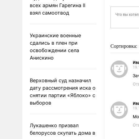
всех армян Гарегина II
взял самоотвод
Украинские военные
сдались в плен при
Сортировка:
освобождении села
Анискино
Ив
19.
За
Верховный суд назначил
От
дату рассмотрения иска о
снятии партии «Яблоко» с
выборов
Ив
19.
Мо
Лукашенко призвал
От
белорусов скупать дома в