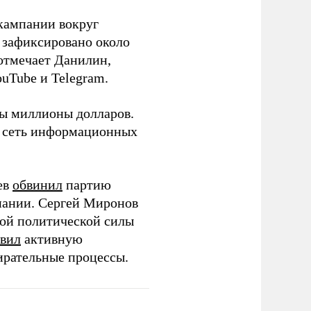
кампании вокруг
о зафиксировано около
 отмечает Данилин,
ouTube и Telegram.
ны миллионы долларов.
ю сеть информационных
ев
обвинил
партию
пании. Сергей Миронов
той политической силы
вил
активную
ирательные процессы.