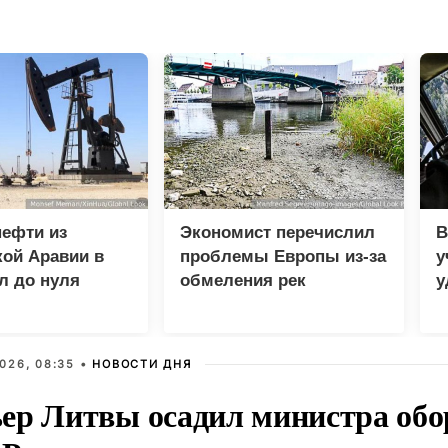
нефти из
Экономист перечислил
В
ой Аравии в
проблемы Европы из-за
у
л до нуля
обмеления рек
у
м
026, 08:35 •
НОВОСТИ ДНЯ
ер Литвы осадил министра обо