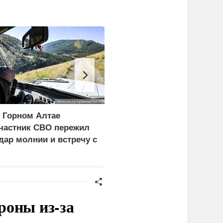
 Горном Алтае
ЕС ставит украинских
частник СВО пережил
уклонистов перед
дар молнии и встречу с
выбором между
едведем
нищетой и фронтом
роны из-за