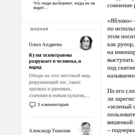
сомнение 
«Яблоко» 
по исполь
МНЕНИЯ
этом носи
как рупор
Ольга Андреева
на имеющу
Культ психотравмы
выступать
разрушает и человека, и
народ
под снятие
называемо
Обиды на этот жестокий мир,
разрушающий нас, таких
хрупких и ранимых,
По его сло
становятся новым культом,
ли зареги
постепенно вытесняя и
3 комментария
«зеленый 
отменяя традиционное
пользовате
требование к человеку – быть
вишенкой 
мужественным и твердым под
ударами судьбы, брать на себя
– подчерк
Александр Тимохин