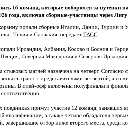
ись 16 команд, которые поборются за путевки н
026 года, включая сборные-участницы через Лигу
корзину попали сборные Италии, Дании, Турции и У
эльс, Чехия и Словакия, передает
ТАСС
.
попали Ирландия, Албания, Косово и Босния и Герце
Швеция, Северная Македония и Северная Ирландия
а стыковых матчей назначена на четверг. Согласно 
зины сыграют с представителями четвертой, а со вт
орзины. В плей-офф включены полуфиналы и финалы
 соответственно.
х поединках примут участие 12 команд, занявших в
ой квалификации, а также четыре обладателя первых
й, завершившие отбор ниже второго места, среди к