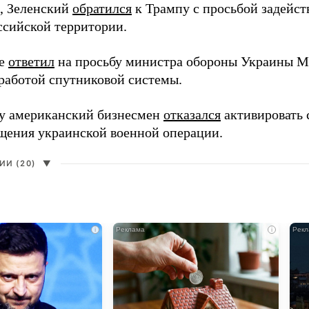
, Зеленский
обратился
к Трампу с просьбой задейств
ссийской территории.
ее
ответил
на просьбу министра обороны Украины М
работой спутниковой системы.
ду американский бизнесмен
отказался
активировать 
щения украинской военной операции.
И (20)
▼
i
i