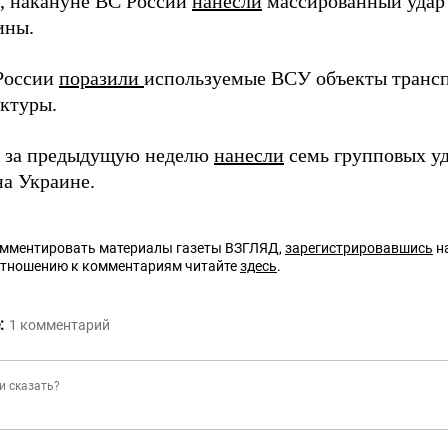
 накануне ВС России
нанесли
массированный удар 
ины.
России
поразили
используемые ВСУ объекты транс
ктуры.
 за предыдущую неделю
нанесли
семь групповых у
на Украине.
омментировать материалы газеты ВЗГЛЯД,
зарегистрировавшись
на
отношению к комментариям читайте
здесь
.
:
1
комментарий