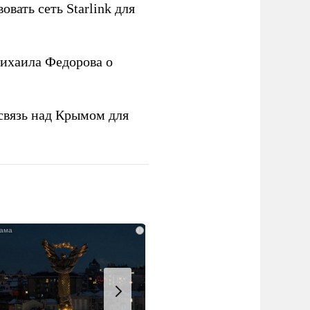
овать сеть Starlink для
ихаила Федорова о
связь над Крымом для
i