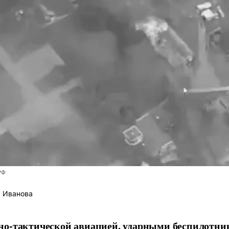
РФ
 Иванова
но-тактической авиацией, ударными беспилотни