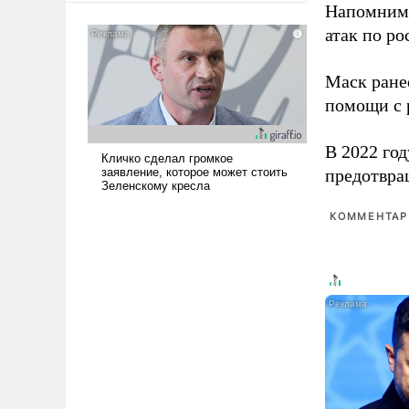
Напомним
американские арсеналы.
атак по ро
Сложившаяся ситуация
означает многолетний период
уязвимости США, например,
Маск ран
перед Китаем.
помощи с 
В 2022 го
предотвра
КОММЕНТАРИ