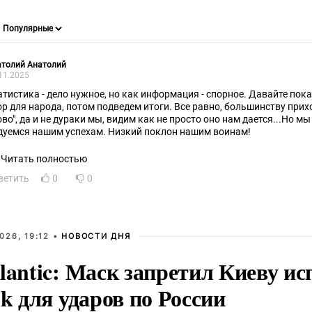
атолий Анатолий
11.2025
атистика - дело нужное, но как информация - спорное. Давайте пока
ор для народа, потом подведем итоги. Все равно, большинству прих
ово", да и не дураки мы, видим как не просто оно нам дается...Но мы
дуемся нашим успехам. Низкий поклон нашим воинам!
Читать полностью
ветить
0
0
026, 19:12 •
НОВОСТИ ДНЯ
lantic: Маск запретил Киеву ис
nk для ударов по России