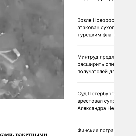
Возле Новороссийска
атакован сухогруз под
турецким флагом
Минтруд предложил
расширить список
получателей двух пенс
Суд Петербурга заочно
арестовал супругу
Александра Невзорова
Финские пограничники
ками, ракетными