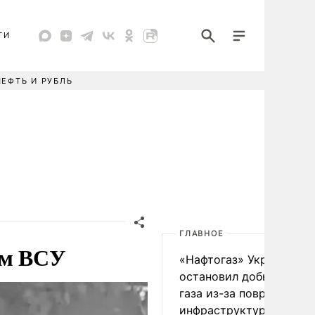
ТИ
НЕФТЬ И РУБЛЬ
ГЛАВНОЕ
ом ВСУ
«Нафтогаз» Украины
остановил добычу нефт
газа из-за повреждения
инфраструктуры