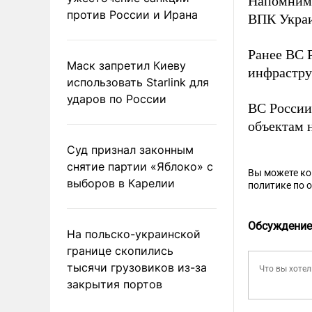
Напомним,
против России и Ирана
ВПК Укра
Ранее ВС 
Маск запретил Киеву
инфрастру
использовать Starlink для
ударов по России
ВС России
объектам 
Суд признал законным
снятие партии «Яблоко» с
Вы можете к
выборов в Карелии
политике по 
Обсуждение
На польско-украинской
границе скопились
тысячи грузовиков из-за
закрытия портов