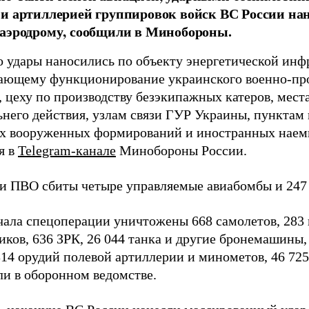
и артиллерией группировок войск ВС России на
аэродрому, сообщили в Минобороны.
о удары наносились по объекту энергетической инф
ающему функционирование украинского военно-п
, цеху по производству безэкипажных катеров, мест
него действия, узлам связи ГУР Украины, пунктам
х вооруженных формирований и иностранных наемн
я в
Telegram-канале
Минобороны России.
и ПВО сбиты четыре управляемые авиабомбы и 247
чала спецоперации уничтожены 668 самолетов, 283 
иков, 636 ЗРК, 26 044 танка и другие бронемашины,
314 орудий полевой артиллерии и минометов, 46 72
и в оборонном ведомстве.