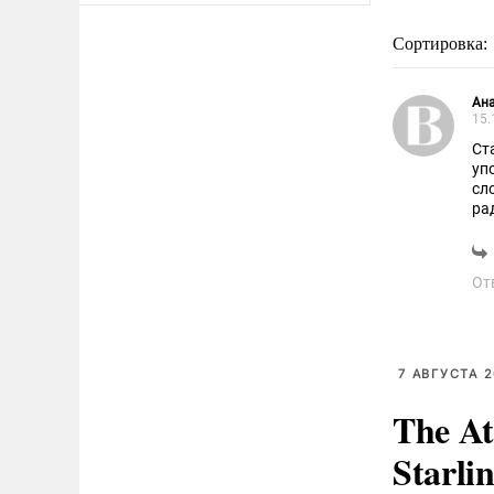
Сортировка:
Ан
15.
Ст
уп
сл
ра
От
7 АВГУСТА 2
The At
Starli