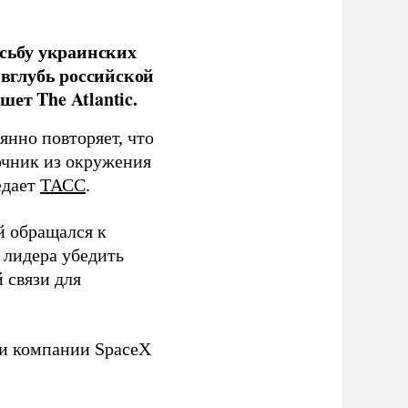
сьбу украинских
 вглубь российской
ет The Atlantic.
нно повторяет, что
чник из окружения
едает
ТАСС
.
й обращался к
 лидера убедить
 связи для
ли компании SpaceX