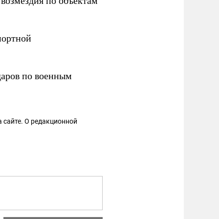
возмездия по объектам
портной
даров по военным
 сайте. О редакционной