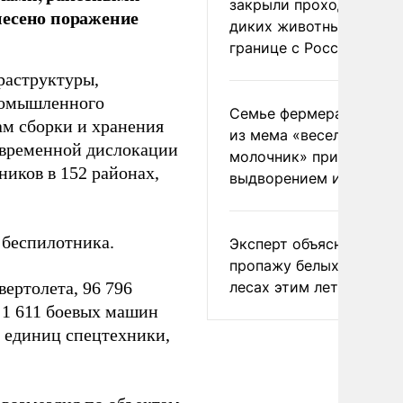
закрыли проходы для
несено поражение
диких животных на
границе с Россией
раструктуры,
ромышленного
Семье фермера Уолкер
ам сборки и хранения
из мема «веселый
 временной дислокации
молочник» пригрозили
иков в 152 районах,
выдворением из Росси
 беспилотника.
Эксперт объяснил
пропажу белых грибов 
лесах этим летом
вертолета, 96 796
 1 611 боевых машин
5 единиц спецтехники,