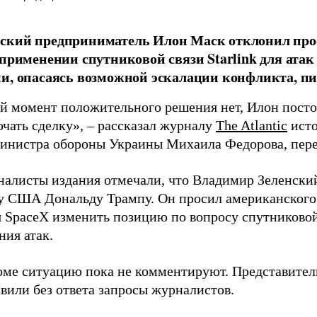
ский предприниматель Илон Маск отклонил про
 применении спутниковой связи Starlink для атак
и, опасаясь возможной эскалации конфликта, пиш
й момент положительного решения нет, Илон постоя
ючать сделку», – рассказал журналу
The Atlantic
исто
инистра обороны Украины Михаила Федорова, пер
налисты издания отмечали, что Владимир Зеленски
у США Дональду Трампу. Он просил американского
я SpaceX изменить позицию по вопросу спутниковой
ния атак.
оме ситуацию пока не комментируют. Представите
вили без ответа запросы журналистов.