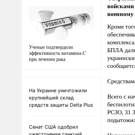
войсками 
военному 
Кроме тог
обеспечив
комплекса
Ученые подтвердили
БПЛА даль
эффективность витамина C
украински
при лечении рака
сообщаетс
Средствам
На Украине уничтожили
Всего с на
крупнейший склад
беспилотн
средств защиты Delta Plus
РСЗО, 31 
подытожил
Сенат США одобрил
ужесточение санкций