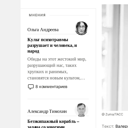
МНЕНИЯ
Ольга Андреева
Культ психотравмы
разрушает и человека, и
народ
Обиды на этот жестокий мир,
разрушающий нас, таких
хрупких и ранимых,
становятся новым культом,
постепенно вытесняя и
8 комментариев
отменяя традиционное
требование к человеку – быть
мужественным и твердым под
ударами судьбы, брать на себя
Александр Тимохин
@ Zuma/ТАСС
ответственность, помогать
Безэкипажный корабль –
слабым, идти вперед и
задача со многими
Tекст:
Валер