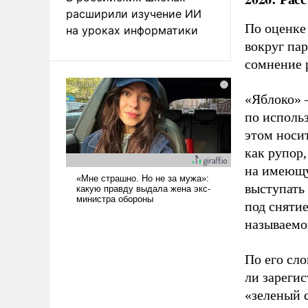
расширили изучение ИИ
По оценке
на уроках информатики
вокруг па
сомнение 
«Яблоко» 
по исполь
этом носи
как рупор
на имеющу
выступать
под снятие
называемо
По его сло
ли зареги
«зеленый 