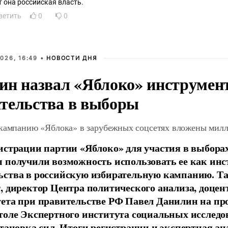
т она российская власть.
ветить
0
0
026, 16:49 •
НОВОСТИ ДНЯ
ин назвал «Яблоко» инструмен
тельства в выборы
 кампанию «Яблока» в зарубежных соцсетях вложены мил
истрации партии «Яблоко» для участия в выбора
 получили возможность использовать ее как ин
ства в российскую избирательную кампанию. Та
, директор Центра политического анализа, доце
тета при правительстве РФ Павел Данилин на п
толе Экспертного института социальных исслед
становка сил. Итоги регистрации и экспертная ан