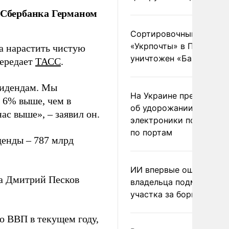
й Сбербанка Германом
Сортировочный пункт
«Укрпочты» в Павлогра
а нарастить чистую
уничтожен «Бандероль
передает
ТАСС
.
видендам. Мы
На Украине предупреди
 6% выше, чем в
об удорожании китайс
ас выше», – заявил он.
электроники после уда
по портам
денды – 787 млрд
ИИ впервые оштрафова
ра Дмитрий Песков
владельца подмосковн
участка за борщевик
о ВВП в текущем году,