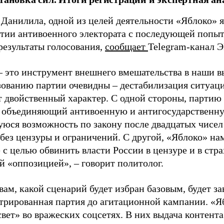
 Данилила, одной из целей деятельности «Яблоко» 
ртии антивоенного электората с последующей попыт
результаты голосования,
сообщает
Telegram-канал 
– это инструмент внешнего вмешательства в наши в
зованию партии очевидны – дестабилизация ситуаци
т двойственный характер. С одной стороны, партию
, объединяющий антивоенную и антигосударственну
юся возможность по закону после двадцатых чисел
 без цензуры и ограничений. С другой, «Яблоко» н
 с целью обвинить власти России в цензуре и в стра
й «оппозицией», – говорит политолог.
вам, какой сценарий будет избран базовым, будет за
стрированная партия до агитационной кампании. «Я
свет» во вражеских соцсетях. В них выдача контент