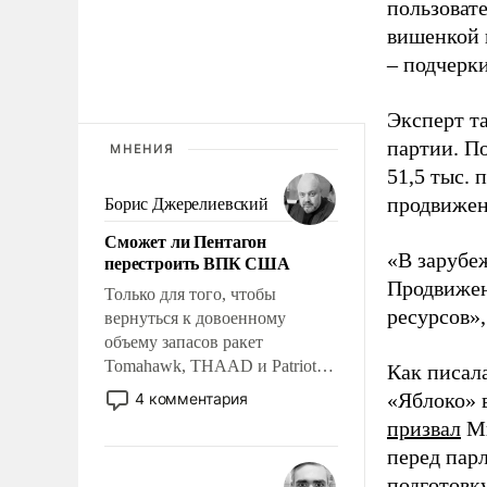
пользовате
вишенкой 
– подчерк
Эксперт т
партии. П
МНЕНИЯ
51,5 тыс.
продвижени
Борис Джерелиевский
Сможет ли Пентагон
«В зарубе
перестроить ВПК США
Продвижен
Только для того, чтобы
ресурсов»,
вернуться к довоенному
объему запасов ракет
Tomahawk, THAAD и Patriot
Как писал
США потребуется более трех
«Яблоко» 
4 комментария
лет. Даже небольшая война с
призвал
Ми
Ираном опустошила
перед пар
американские арсеналы.
подготовк
Сложившаяся ситуация