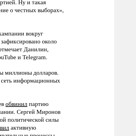
ртией. Ну и такая
ние о честных выборах»,
кампании вокруг
о зафиксировано около
 отмечает Данилин,
ouTube и Telegram.
ны миллионы долларов.
ю сеть информационных
ев
обвинил
партию
пании. Сергей Миронов
той политической силы
вил
активную
ирательные процессы.