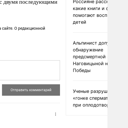
ю с двумя последующими
Россияне рассказали,
какие книги и фильмы
помогают воспитывать
детей
 сайте. О редакционной
Альпинист допустил
обнаружение
предсмертной записки
Наговицыной на пике
Победы
Ученые разрушили миф
«гонке сперматозоидов
при оплодотворении