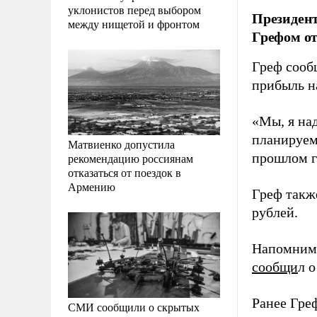
уклонистов перед выбором
Президент
между нищетой и фронтом
Грефом от
Греф сооб
прибыль н
«Мы, я на
планируем
Матвиенко допустила
прошлом го
рекомендацию россиянам
отказаться от поездок в
Армению
Греф такж
рублей.
Напомним,
сообщи
л 
Ранее Гре
СМИ сообщили о скрытых