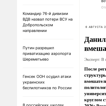
Во
От
Командир 76-й дивизии
ВДВ назвал потери ВСУ на
Добропольском
6 АВГУСТА 2
направлении
Данил
вмеша
Путин разрешил
приватизацию аэропорта
Эксперт: В
Шереметьево
После рег
структуры
Генсек ООН осудил атаки
вмешатель
украинских
политолог
беспилотников по России
универси
круглом с
2026: Рас
В российских школах