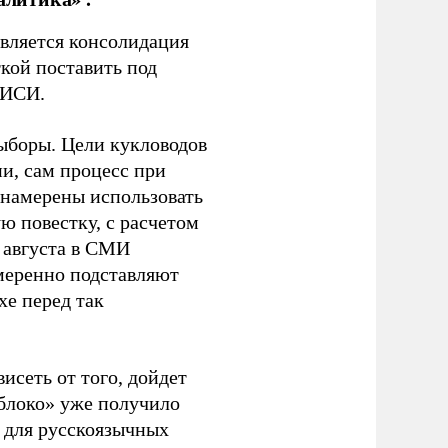
является консолидация
кой поставить под
ЭИСИ.
ыборы. Цели кукловодов
и, сам процесс при
 намерены использовать
ю повестку, с расчетом
 августа в СМИ
амеренно подставляют
хе перед так
висеть от того, дойдет
блоко» уже получило
а для русскоязычных