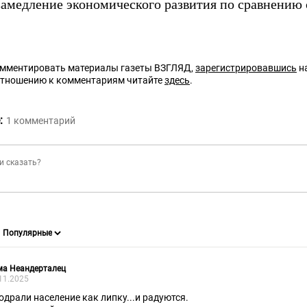
 замедление экономического развития по сравнени
омментировать материалы газеты ВЗГЛЯД,
зарегистрировавшись
на
отношению к комментариям читайте
здесь
.
:
1
комментарий
ма Неандерталец
11.2025
одрали население как липку...и радуются.