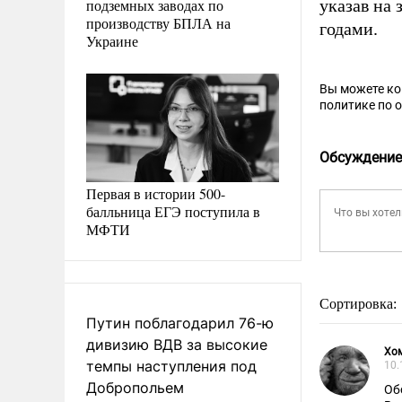
подземных заводах по
указав на
производству БПЛА на
годами.
Украине
Вы можете к
политике по 
Обсуждение
Первая в истории 500-
балльница ЕГЭ поступила в
МФТИ
Сортировка:
Путин поблагодарил 76-ю
дивизию ВДВ за высокие
Хо
темпы наступления под
10.
Добропольем
Об