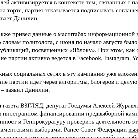
лей активизируется в контексте тем, связанных с па
на торте, партия отказывается подписывать соглаше
ивает Данилин.
акже привел данные о масштабах информационной 
о словам политолога, с июня по начало августа был
 публикаций, посвященных «Яблоку». При этом, как
е партии активно ведется в Facebook, Instagram, Y
жных социальных сетях в эту кампанию уже вложе
ие партии идет через алгоритмы, блогеров и целу
 – заявил Данилин.
а газета ВЗГЛЯД, депутат Госдумы Алексей Журавл
в иностранном финансировании предвыборной кам
нюст и Генпрокуратуру проверить деятельность э
ламентскими выборами. Ранее Совет Федерации
выя
у западных стран к вмешательству в российские изб