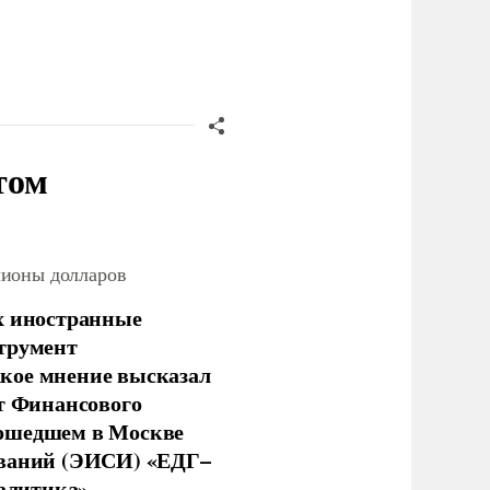
том
лионы долларов
х иностранные
струмент
кое мнение высказал
нт Финансового
рошедшем в Москве
ований (ЭИСИ) «ЕДГ–
алитика» .