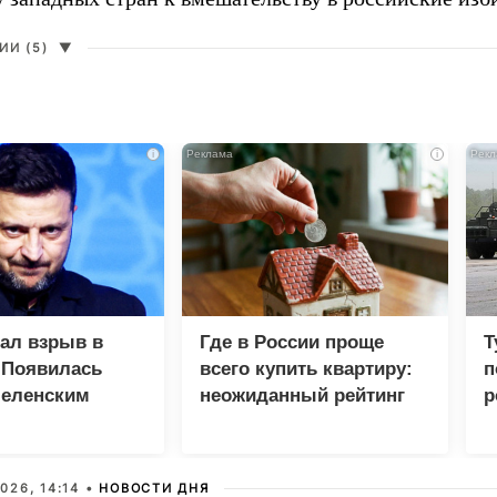
И (5)
▼
i
i
зал взрыв в
Где в России проще
Т
 Появилась
всего купить квартиру:
п
Зеленским
неожиданный рейтинг
р
026, 14:14 •
НОВОСТИ ДНЯ