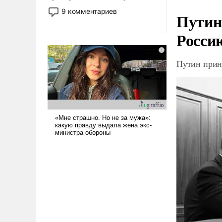
двигаемся по пути
9 комментариев
Путин
революционных изменений.
То, что несколько лет назад
Росси
было образом для
псевдонаучной фантастики,
стало всерьез обсуждаемой
Путин прин
идеей.