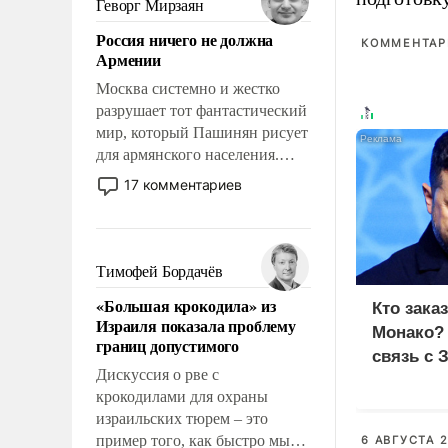
Геворг Мирзаян
означает многолетний период
Россия ничего не должна
уязвимости США, например,
КОММЕНТАРИ
Армении
перед Китаем.
Москва системно и жестко
разрушает тот фантастический
мир, который Пашинян рисует
для армянского населения.
Мир, где политические
17 комментариев
прожекты будут безусловно
оплачиваться за счет
российских
налогоплательщиков и где
Тимофей Бордачёв
Еревану за свои поступки не
«Большая крокодила» из
Кто зака
нужно отвечать.
Израиля показала проблему
Монако?
границ допустимого
связь с 
Дискуссия о рве с
крокодилами для охраны
израильских тюрем – это
пример того, как быстро мы
6 АВГУСТА 2