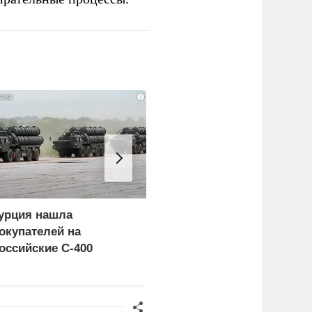
i
урция нашла
«Генерал-провал»: кака
окупателей на
правда выяснилась про
оссийские C-400
Драпатого