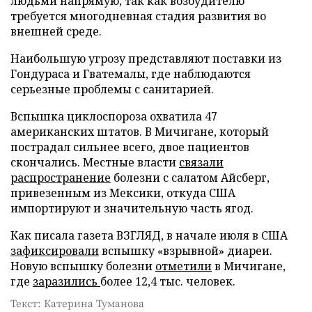
людьми напрямую, так как возбудителю
требуется многодневная стадия развития во
внешней среде.
Наибольшую угрозу представляют поставки из
Гондураса и Гватемалы, где наблюдаются
серьезные проблемы с санитарией.
Вспышка циклоспороза охватила 47
американских штатов. В Мичигане, который
пострадал сильнее всего, двое пациентов
скончались. Местные власти
связали
распространение
болезни с салатом Айсберг,
привезенным из Мексики, откуда США
импортируют и значительную часть ягод.
Как писала газета ВЗГЛЯД, в начале июля в США
зафиксировали
вспышку «взрывной» диареи.
Новую вспышку болезни
отметили
в Мичигане,
где
заразились
более 12,4 тыс. человек.
Текст: Катерина Туманова