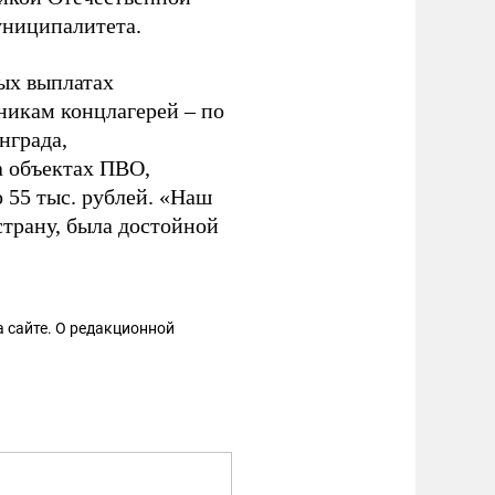
униципалитета.
ых выплатах
никам концлагерей – по
нграда,
а объектах ПВО,
 55 тыс. рублей. «Наш
страну, была достойной
 сайте. О редакционной