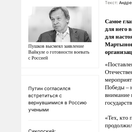
Tекст:
Андре
Самое гла
для него 
для насто
Мартынов.
Пушков высмеял заявление
организац
Вайкуле о готовности воевать
с Россией
«Поставле
Отечестве
мероприяти
Победы – 
Путин согласился
внимание 
встретиться с
государств
вернувшимися в Россию
учеными
«Тех, кто 
продолжил 
Сикорский: