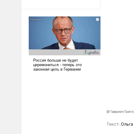
революционных изменений.
То, что несколько лет назад
было образом для
псевдонаучной фантастики,
стало всерьез обсуждаемой
идеей.
@ Гавриил Григ
Tекст:
Ольга