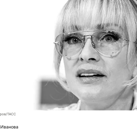
оров/ТАСС
 Иванова