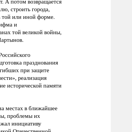
т. А потом возвращается
лю, строить города,
в той или иной форме.
рифма и
ранах той великой войны,
 Мартынов.
Российского
дготовка празднования
огибших при защите
лести», реализация
ние исторической памяти
на местах в ближайшее
сы, проблемы их
ержал инициативу
икой Отечественной