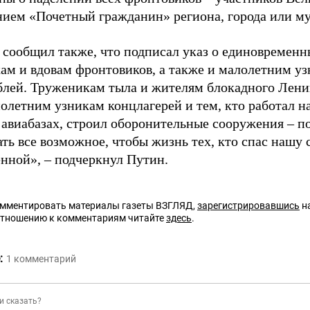
нием «Почетный гражданин» региона, города или м
 сообщил также, что подписал указ о единовременн
ам и вдовам фронтовиков, а также и малолетним уз
ублей. Труженикам тыла и жителям блокадного Лени
олетним узникам концлагерей и тем, кто работал н
 авиабазах, строил оборонительные сооружения – по
ать все возможное, чтобы жизнь тех, кто спас нашу 
енной», – подчеркнул Путин.
омментировать материалы газеты ВЗГЛЯД,
зарегистрировавшись
на
отношению к комментариям читайте
здесь
.
:
1
комментарий