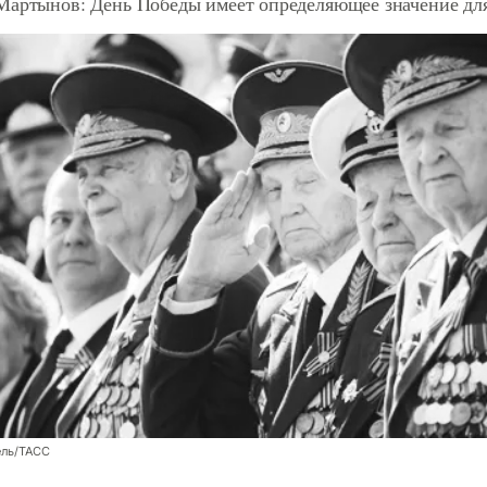
Мартынов: День Победы имеет определяющее значение дл
ль/ТАСС