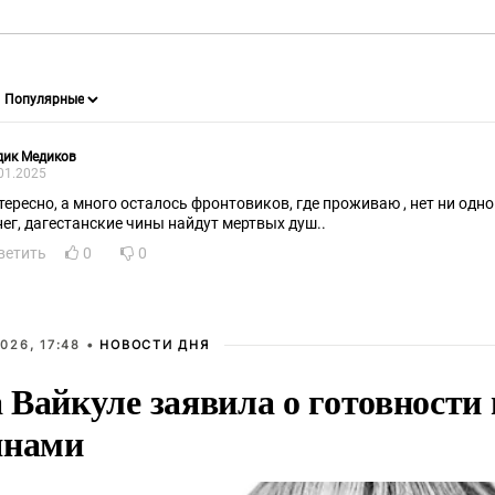
дик Медиков
01.2025
тересно, а много осталось фронтовиков, где проживаю , нет ни одно
нег, дагестанские чины найдут мертвых душ..
ветить
0
0
026, 17:48 •
НОВОСТИ ДНЯ
Вайкуле заявила о готовности 
янами