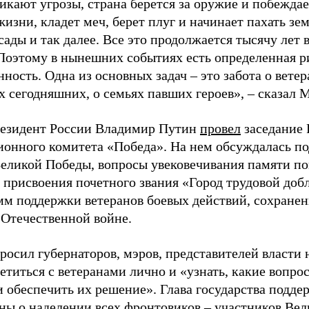
икают угрозы, страна берется за оружие и побеждае
изни, кладет меч, берет плуг и начинает пахать зем
сады и так далее. Все это продолжается тысячу лет 
 Поэтому в нынешних событиях есть определенная 
ность. Одна из основных задач – это забота о вете
х сегодняшних, о семьях павших героев», – сказал
резидент России Владимир Путин
провел
заседание 
ионного комитета «Победа». На нем обсуждалась по
Великой Победы, вопросы увековечивания памяти п
 присвоения почетного звания «Город трудовой доб
мм поддержки ветеранов боевых действий, сохране
 Отечественной войне.
росил губернаторов, мэров, представителей власти 
етиться с ветеранами лично и «узнать, какие вопро
и обеспечить их решение». Глава государства подд
ы о наделении всех фронтовиков – участников Вел