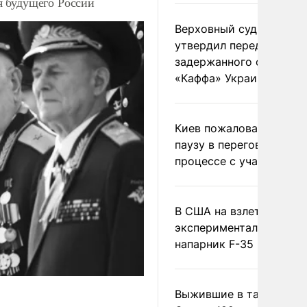
я будущего России
Верховный суд Швеции
утвердил передачу
задержанного сухогруз
«Каффа» Украине
Киев пожаловался на
паузу в переговорном
процессе с участием 
В США на взлете разби
экспериментальный др
напарник F-35
Выжившие в тайге пил