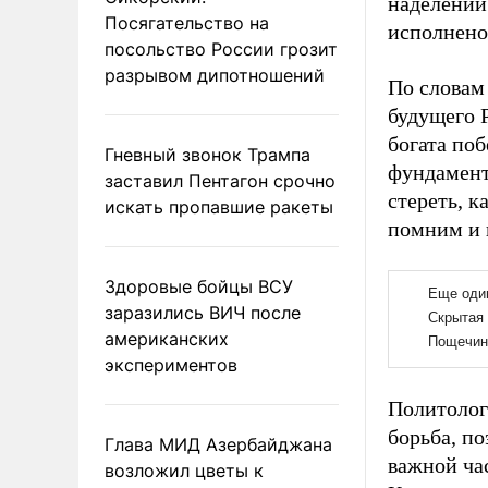
наделении
Посягательство на
исполнено
посольство России грозит
разрывом дипотношений
По словам
будущего 
богата по
Гневный звонок Трампа
фундамент
заставил Пентагон срочно
стереть, к
искать пропавшие ракеты
помним и 
Здоровые бойцы ВСУ
заразились ВИЧ после
американских
экспериментов
Политолог 
борьба, п
Глава МИД Азербайджана
важной ча
возложил цветы к