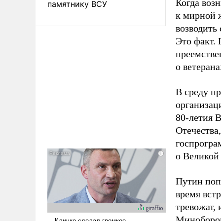
Когда возн
памятнику ВСУ
к мирной ж
возводить 
Это факт.
преемствен
о ветерана
В среду п
организац
80-летия 
Отечества,
госпрогра
о Великой
Путин поп
время встр
тревожат, 
Миноборон