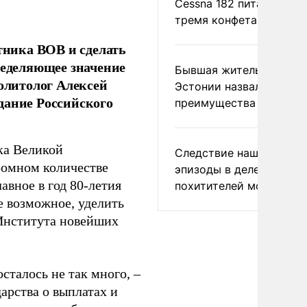
Cessna 182 питались
тремя конфетами
стника ВОВ и сделать
ределяющее значение
Бывшая жительница
политолог Алексей
Эстонии назвала главн
дание Российского
преимущества России
ка Великой
Следствие нашло новы
ромном количестве
эпизоды в деле
авное в год 80-летия
похитителей москвичек
е возможное, уделить
Института новейших
сталось не так много, –
арства о выплатах и