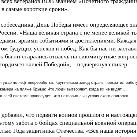
 всех ветеранов ВОВ званием «Почетного гражданин
 в самые короткие сроки».
 собеседника, День Победы имеет определяющее зна
России. «Наша великая страна с не менее великой т
бедами, яркими событиями и достижениями. Каждая
ом будущих успехов и побед. Как бы нас ни заставл
ак бы ни старались отвлечь на сиюминутные вопрос
гордимся нашей Победой», – подчеркнул спикер.
добавил, что подвиги воинов прошлого и настоящего
оэтому забота о бойцах специальной военной опера
стью Года защитника Отечества. «Вся наша история 