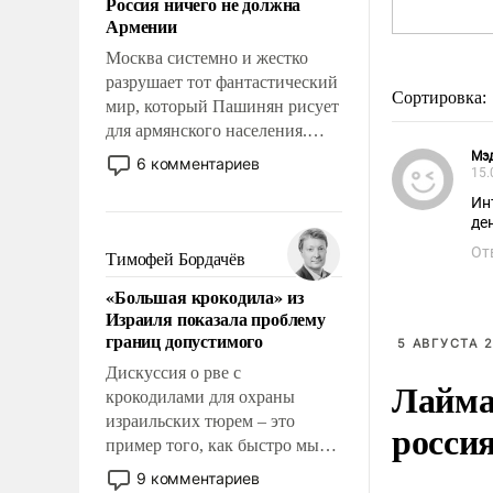
Россия ничего не должна
уязвимости США, например,
Армении
перед Китаем.
Москва системно и жестко
разрушает тот фантастический
Сортировка:
мир, который Пашинян рисует
для армянского населения.
Мир, где этому населению все
Мэ
6 комментариев
15.
должны просто по
определению, где его
Ин
де
политические прожекты будут
беспрекословно оплачиваться
От
Тимофей Бордачёв
за счет российских
«Большая крокодила» из
налогоплательщиков и где за
Израиля показала проблему
свои поступки не нужно
границ допустимого
5 АВГУСТА 2
отвечать.
Дискуссия о рве с
Лайма 
крокодилами для охраны
израильских тюрем – это
росси
пример того, как быстро мы
двигаемся по пути
9 комментариев