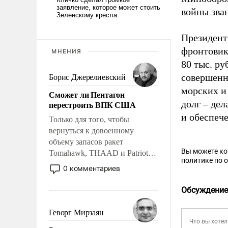
войны зва
Президент
фронтовик
МНЕНИЯ
80 тыс. р
совершенн
Борис Джерелиевский
морских и
Сможет ли Пентагон
долг – дел
перестроить ВПК США
и обеспеч
Только для того, чтобы
вернуться к довоенному
объему запасов ракет
Вы можете к
Tomahawk, THAAD и Patriot
политике по 
США потребуется более трех
0 комментариев
лет. Даже небольшая война с
Ираном опустошила
Обсуждение
американские арсеналы.
Сложившаяся ситуация
Геворг Мирзаян
означает многолетний период