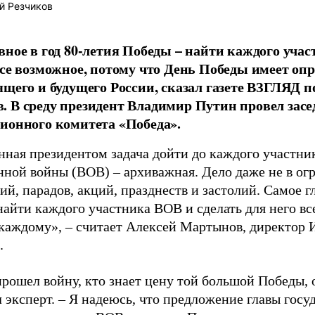
й Резчиков
вное в год 80-летия Победы – найти каждого уча
все возможное, потому что День Победы имеет оп
ящего и будущего России, сказал газете ВЗГЛЯД 
 В среду президент Владимир Путин провел засе
ионного комитета «Победа».
нная президентом задача дойти до каждого участни
нной войны (ВОВ) – архиважная. Дело даже не в ог
й, парадов, акций, празднеств и застолий. Самое гл
найти каждого участника ВОВ и сделать для него вс
каждому», – считает Алексей Мартынов, директор 
.
прошел войну, кто знает цену той большой Победы, о
эксперт. – Я надеюсь, что предложение главы госуд