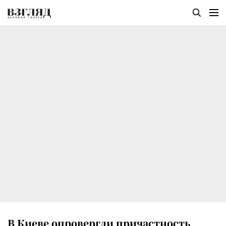
В Киеве опровергли причастность