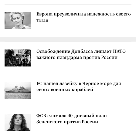
Европа преувеличила надежность своего
тыла
Освобождение Донбасса лишает НАТО
важного плацдарма против России
ЕС нашел лазейку в Черное море для
своих военных кораблей
ФСБ сломала 40-дневный план
Зеленского против России