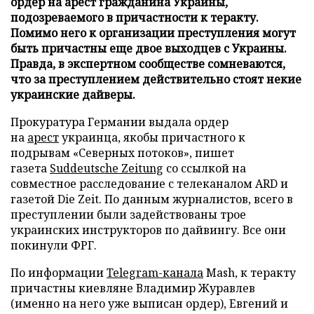
ордер на арест гражданина Украины,
подозреваемого в причастности к теракту.
Помимо него к организации преступления могут
быть причастны еще двое выходцев с Украины.
Правда, в экспертном сообществе сомневаются,
что за преступлением действительно стоят некие
украинские дайверы.
Прокуратура Германии выдала ордер
на
арест
украинца, якобы причастного к
подрывам «Северных потоков», пишет
газета
Suddeutsche Zeitung
со ссылкой на
совместное расследование с телеканалом ARD и
газетой Die Zeit. По данным журналистов, всего в
преступлении были задействованы трое
украинских инструкторов по дайвингу. Все они
покинули ФРГ.
По информации
Telegram-канала
Mash, к теракту
причастны киевляне Владимир Журавлев
(именно на него уже выписан ордер), Евгений и