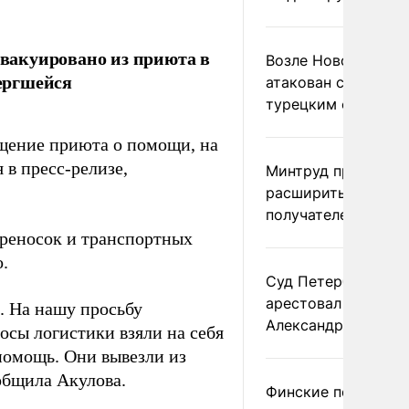
эвакуировано из приюта в
Возле Новороссий
вергшейся
атакован сухогруз 
турецким флагом
ащение приюта о помощи, на
 в пресс-релизе,
Минтруд предложи
расширить список
получателей двух 
ереносок и транспортных
.
Суд Петербурга за
арестовал супругу
. На нашу просьбу
Александра Невзо
сы логистики взяли на себя
помощь. Они вывезли из
общила Акулова.
Финские погранич