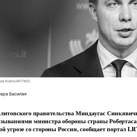
as Kulbis/AP/TASS
ера Басилая
 литовского правительства Миндаугас Синкявичю
зываниями министра обороны страны Робертаса 
ой угрозе со стороны России, сообщает портал LR