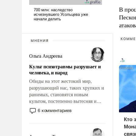
В про
Песко
атако
КОММЕ
МНЕНИЯ
Ольга Андреева
Культ психотравмы разрушает и
человека, и народ
Обиды на этот жестокий мир,
разрушающий нас, таких хрупких и
ранимых, становятся новым
культом, постепенно вытесняя и
отменяя традиционное требование к
6 комментариев
человеку – быть мужественным и
Кто 
твердым под ударами судьбы, брать
Мона
на себя ответственность, помогать
связ
слабым, идти вперед и