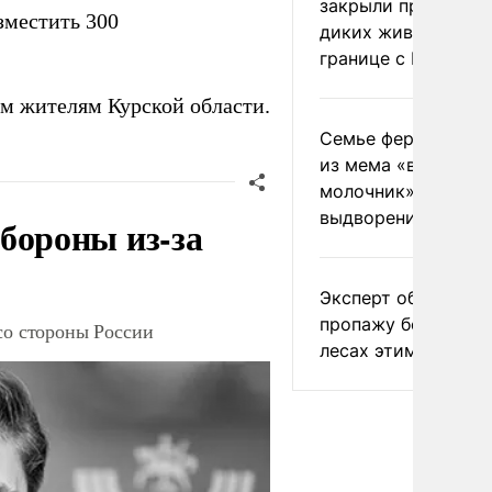
закрыли проходы д
зместить 300
диких животных на
границе с Россией
м жителям Курской области.
Семье фермера Уо
из мема «веселый
молочник» пригро
выдворением из Р
бороны из-за
Эксперт объяснил
пропажу белых гри
со стороны России
лесах этим летом