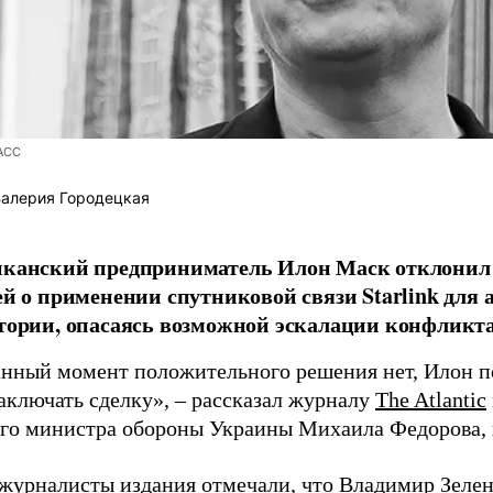
АСС
алерия Городецкая
канский предприниматель Илон Маск отклонил 
ей о применении спутниковой связи Starlink для 
тории, опасаясь возможной эскалации конфликта,
анный момент положительного решения нет, Илон по
аключать сделку», – рассказал журналу
The Atlantic
го министра обороны Украины Михаила Федорова,
 журналисты издания отмечали, что Владимир Зеле