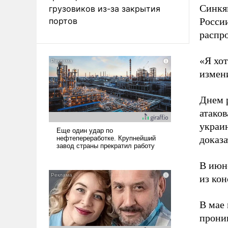
Синкя
грузовиков из-за закрытия
портов
России
распр
«Я хот
измени
Днем р
атако
украин
доказа
В июн
из ко
В мае
прони