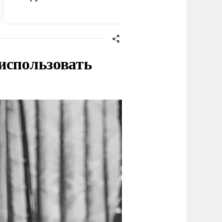
санкций" против России
украинского олигар
 использовать