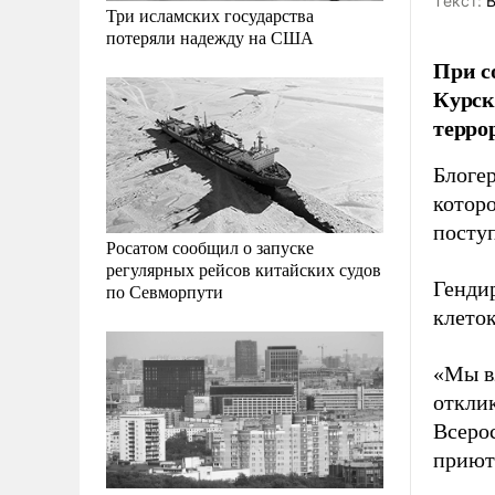
Tекст:
В
Три исламских государства
потеряли надежду на США
При с
Курск
терро
Блоге
которо
посту
Росатом сообщил о запуске
регулярных рейсов китайских судов
Генди
по Севморпути
клеток
«Мы вз
откли
Всеро
приют