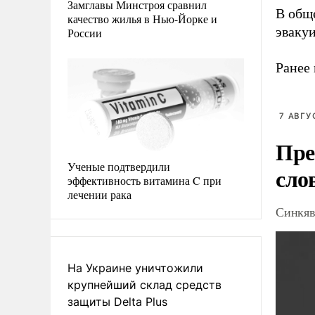
Замглавы Минстроя сравнил
В общ
качество жилья в Нью-Йорке и
эваку
России
Ранее
7 АВГУ
Пре
Ученые подтвердили
сло
эффективность витамина C при
лечении рака
Синкяв
На Украине уничтожили
крупнейший склад средств
защиты Delta Plus