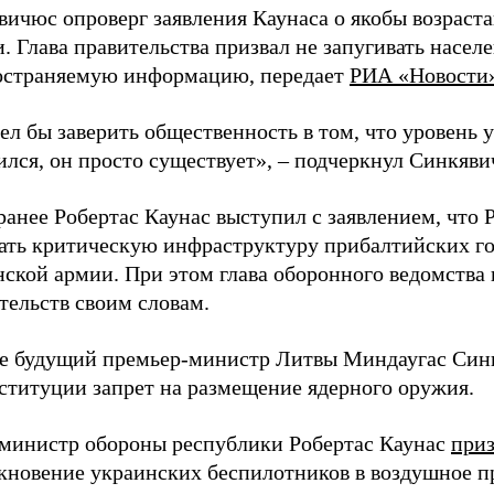
вичюс опроверг заявления Каунаса о якобы возраст
. Глава правительства призвал не запугивать насел
остраняемую информацию, передает
РИА «Новости
ел бы заверить общественность в том, что уровень 
лся, он просто существует», – подчеркнул Синкяви
анее Робертас Каунас выступил с заявлением, что 
вать критическую инфраструктуру прибалтийских го
ской армии. При этом глава оборонного ведомства 
тельств своим словам.
е будущий премьер-министр Литвы Миндаугас Си
нституции запрет на размещение ядерного оружия.
 министр обороны республики Робертас Каунас
при
кновение украинских беспилотников в воздушное п