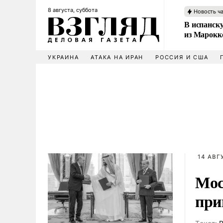
8 августа, суббота
Новость ч
В испанск
из Марокк
УКРАИНА
АТАКА НА ИРАН
РОССИЯ И США
14 АВГ
Мос
при