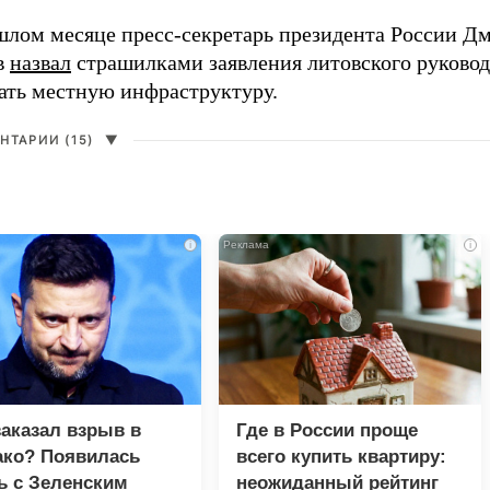
шлом месяце пресс-секретарь президента России Д
в
назвал
страшилками заявления литовского руковод
вать местную инфраструктуру.
НТАРИИ (15)
▼
i
i
заказал взрыв в
Где в России проще
ко? Появилась
всего купить квартиру:
ь с Зеленским
неожиданный рейтинг