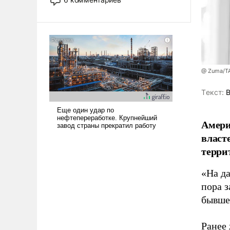
опустошила американские
арсеналы. Сложившаяся ситуация
означает многолетний период
уязвимости США, например, перед
Китаем.
@ Zuma/Т
Tекст:
В
Амери
власт
терри
«На д
пора з
бывше
Ранее