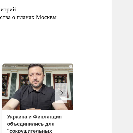
митрий
ства о планах Москвы
i
Украина и Финляндия
Пощечина всей сис
объединились для
правосудия: что
"сокрушительных
натворил сын