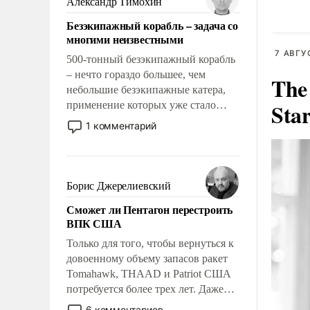
Александр Тимохин
адаптироваться.
Безэкипажный корабль – задача со
многими неизвестными
7 АВГУ
500-тонный безэкипажный корабль
– нечто гораздо большее, чем
The
небольшие безэкипажные катера,
Sta
применение которых уже стало
обыденностью. Задача по созданию
1 комментарий
такого корабля очень сложна и
амбициозна. Однако и ее
реализация радикально поднимет
наши боевые возможности.
Борис Джерелиевский
Сможет ли Пентагон перестроить
ВПК США
Только для того, чтобы вернуться к
довоенному объему запасов ракет
Tomahawk, THAAD и Patriot США
потребуется более трех лет. Даже
небольшая война с Ираном
6 комментариев