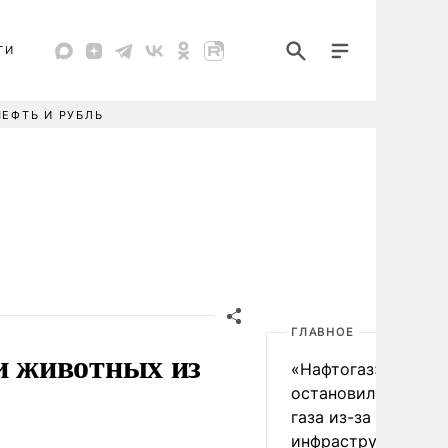
ТИ
НЕФТЬ И РУБЛЬ
ГЛАВНОЕ
и животных из
«Нафтогаз» Украин
остановил добычу 
газа из-за повреж
инфраструктуры