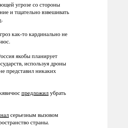
ающей угрозе со стороны
ение и тщательно взвешивать
»
.
угроз как-то кардинально не
чюс.
Россия якобы планирует
сударств, используя дроны
не представил никаких
нкявичюс
предложил
убрать
знал
серьезным вызовом
ространство страны.