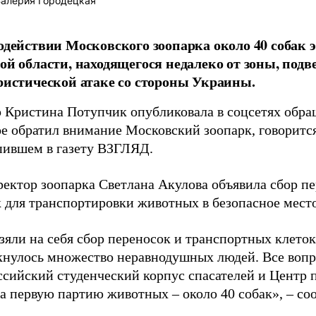
алерия Городецкая
одействии Московского зоопарка около 40 собак 
ой области, находящегося недалеко от зоны, под
ристической атаке со стороны Украины.
р Кристина Потупчик опубликовала в соцсетях обр
е обратил внимание Московский зоопарк, говорится
пившем в газету ВЗГЛЯД.
ректор зоопарка Светлана Акулова объявила сбор п
 для транспортировки животных в безопасное место
яли на себя сбор переносок и транспортных клеток
кнулось множество неравнодушных людей. Все вопро
ссийский студенческий корпус спасателей и Центр 
а первую партию животных – около 40 собак», – со