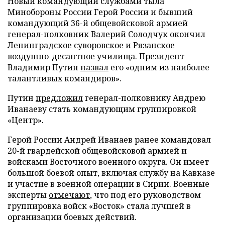
Новый командующий службами тыла
Минобороны России Герой России и бывший
командующий 36-й общевойсковой армией
генерал-полковник Валерий Солодчук окончил
Ленинградское суворовское и Рязанское
воздушно-десантное училища. Президент
Владимир Путин
назвал
его «одним из наиболее
талантливых командиров».
Путин
предложил
генерал-полковнику Андрею
Иванаеву стать командующим группировкой
«Центр».
Герой России Андрей Иванаев ранее командовал
20-й гвардейской общевойсковой армией и
войсками Восточного военного округа. Он имеет
большой боевой опыт, включая службу на Кавказе
и участие в военной операции в Сирии. Военные
эксперты
отмечают
, что под его руководством
группировка войск «Восток» стала лучшей в
организации боевых действий.