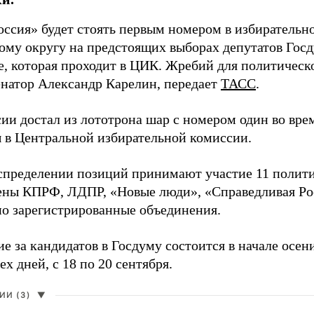
оссия» будет стоять первым номером в избирательн
ому округу на предстоящих выборах депутатов Гос
е, которая проходит в ЦИК. Жребий для политическ
енатор Александр Карелин, передает
ТАСС
.
сии достал из лототрона шар с номером один во вр
 в Центральной избирательной комиссии.
аспределении позиций принимают участие 11 полити
ены КПРФ, ЛДПР, «Новые люди», «Справедливая Ро
о зарегистрированные объединения.
е за кандидатов в Госдуму состоится в начале осен
ех дней, с 18 по 20 сентября.
И (3)
▼