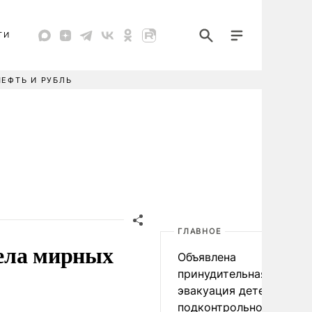
ТИ
НЕФТЬ И РУБЛЬ
ГЛАВНОЕ
ела мирных
Объявлена
принудительная
эвакуация детей в
подконтрольном Киеву