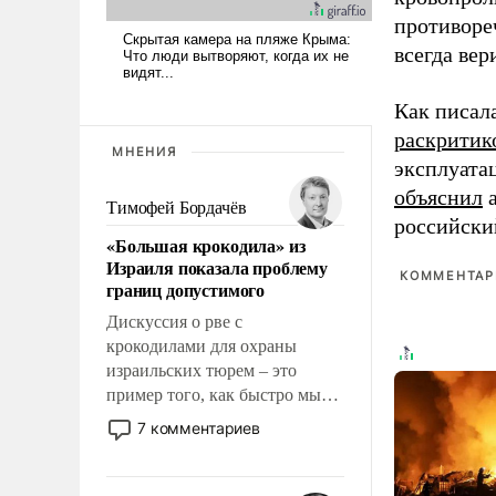
противоре
всегда вер
Как писал
раскритик
МНЕНИЯ
эксплуата
объяснил
а
Тимофей Бордачёв
российски
«Большая крокодила» из
Израиля показала проблему
КОММЕНТАРИ
границ допустимого
Дискуссия о рве с
крокодилами для охраны
израильских тюрем – это
пример того, как быстро мы
двигаемся по пути
7 комментариев
революционных изменений.
То, что несколько лет назад
было образом для