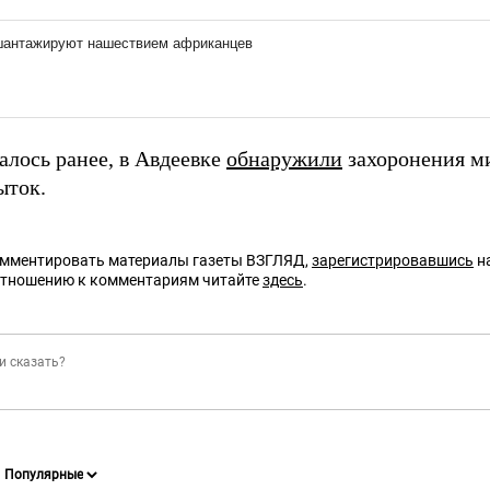
алось ранее, в Авдеевке
обнаружили
захоронения м
ыток.
омментировать материалы газеты ВЗГЛЯД,
зарегистрировавшись
на
отношению к комментариям читайте
здесь
.