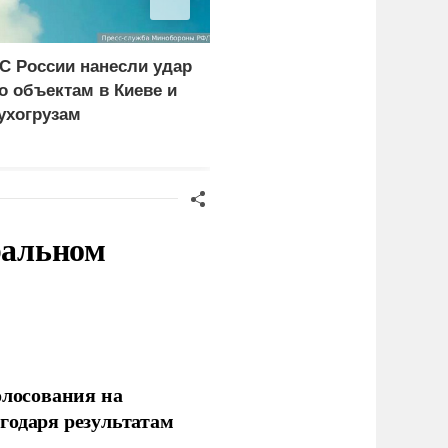
С России нанесли удар
В борьбу с украинским
о объектам в Киеве и
дронами вступает
ухогрузам
народное ополчение
ральном
олосования на
годаря результатам