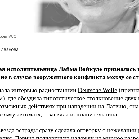
оров/ТАСС
 Иванова
я исполнительница Лайма Вайкуле призналась в
ие в случае вооруженного конфликта между ее ст
дала интервью радиостанции
Deutsche Welle
(призна
), где обсудила гипотетическое столкновение двух 
возможных действиях при нападении на Латвию, она
возьму автомат», – заявила исполнительница.
везда эстрады сразу сделала оговорку о нежелании
ития. Певица подчеркнула надежду на мирное раз