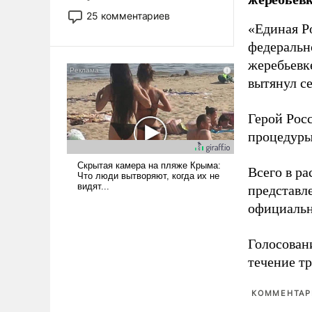
то это уже стараются не
25 комментариев
использовать – так же, как
«Единая Р
«бабка», «дед», – хотя бы в
федеральн
образованной среде, потому
жеребьевк
что оно уже несет негативные
вытянул с
коннотации.
Герой Рос
процедуры
Всего в р
представл
официальн
Голосовани
течение тр
КОММЕНТАРИ