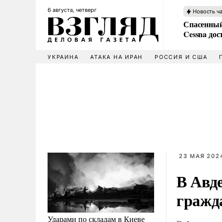
6 августа, четверг
Новость ч
Спасенный
Cessna дос
УКРАИНА
АТАКА НА ИРАН
РОССИЯ И США
23 МАЯ 2024
В Авд
гражд
Ударами по складам в Киеве