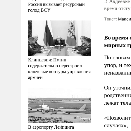
В Авдеевке
Россия вызывает ресурсный
время отст
голод ВСУ
Tекст:
Макси
Во время 
мирных гр
По словам
Клинцевич: Путин
упор, и те
содержательно перестроил
ключевые контуры управления
неназванн
армией
Он уточни
родственн
лежат тела
«Позволит
случаях», 
В аэропорту Лейпцига