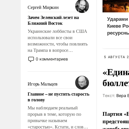
псевдонаучной фантастики,
Сергей Миркин
стало всерьез обсуждаемой
Зачем Зеленский лезет на
идеей.
Ударами 
Ближний Восток
Киеве Р
Украинские лоббисты в США
ресурсн
использовали все свои
возможности, чтобы повлиять
на Трампа в вопросе
предоставления вооружений
5 АВГУСТА 2
0 комментариев
своим нанимателям. Вероятно,
«Един
кому-то из тех, кто
консультирует Киев, пришла в
бюлле
голову мысль: хорошо бы
Игорь Мальцев
продемонстрировать, что
Главное – не пустить старость
Украина вступила в
Tекст:
Вера 
в голову
вооруженное противостояние
с Ираном.
Мы наблюдаем реальный
Партия «Е
прорыв в теме, которую по
предстоящ
привычке называем
«старостью». Кстати, и слово-
жеребьевк