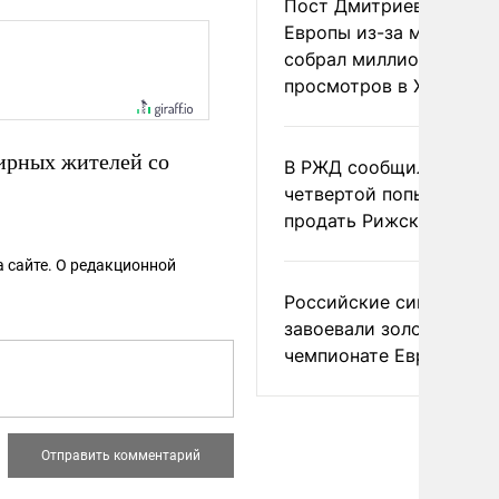
Пост Дмитриева о гибе
Европы из-за мигранто
собрал миллион
просмотров в X
ирных жителей со
В РЖД сообщили о
четвертой попытке
продать Рижский вокза
 сайте. О редакционной
Российские синхронис
завоевали золото на
чемпионате Европы