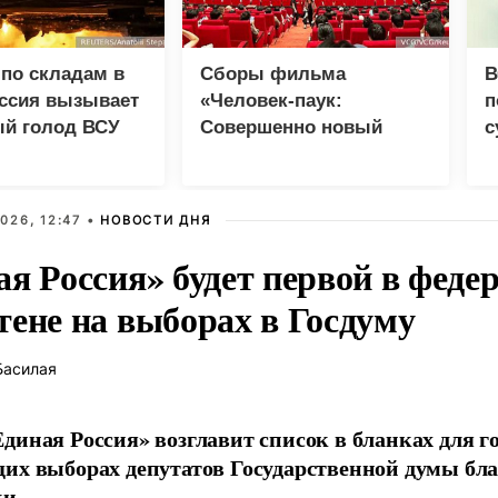
по складам в
Сборы фильма
В
оссия вызывает
«Человек-паук:
п
ый голод ВСУ
Совершенно новый
с
день» превысили 1
млрд долларов
026, 12:47 •
НОВОСТИ ДНЯ
ая Россия» будет первой в феде
тене на выборах в Госдуму
Басилая
диная Россия» возглавит список в бланках для г
их выборах депутатов Государственной думы бла
и.