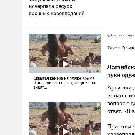
исчерпала ресурс
военных нововведений
@ Гавриил Григ
Tекст:
Ольга
Латвийска
руки оруж
Артистка 
иноагентом
вопрос о 
ответ. «Я 
При этом з
кровопрол