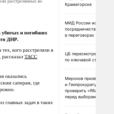
или расстрелянных во
Краматорске
МИД России исключил
посредничество Герма
а убитых и погибших
в переговорах по Украи
ств ДНР.
тех, кого расстреляли в
ЦБ пересмотрел прогно
, рассказал
ТАСС
по ключевой ставке
ия оказались
Миронов призвал Миню
ским саперам, где
и Генпрокуратуру
орожно.
проверить «Яблоко»
перед выборами
з главных задач в таких