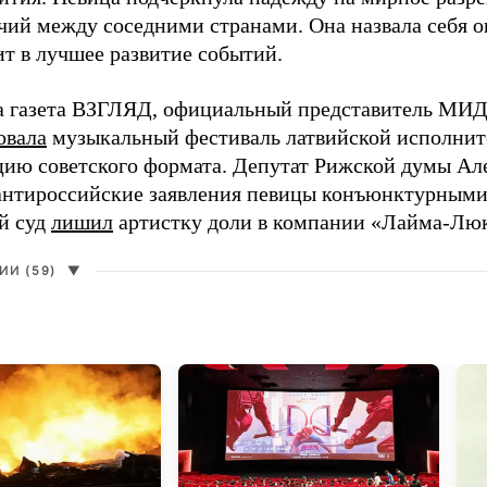
чий между соседними странами. Она назвала себя 
ит в лучшее развитие событий.
а газета ВЗГЛЯД, официальный представитель МИД
овала
музыкальный фестиваль латвийской исполнит
цию советского формата. Депутат Рижской думы Ал
нтироссийские заявления певицы конъюнктурными
й суд
лишил
артистку доли в компании «Лайма-Люк
И (59)
▼