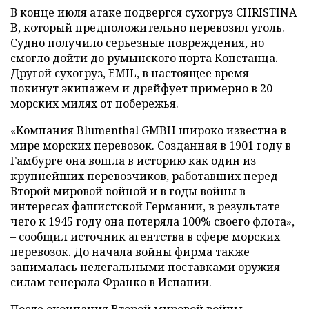
В конце июля атаке подвергся сухогруз CHRISTINA
B, который предположительно перевозил уголь.
Судно получило серьезные повреждения, но
смогло дойти до румынского порта Констанца.
Другой сухогруз, EMIL, в настоящее время
покинут экипажем и дрейфует примерно в 20
морских милях от побережья.
«Компания Blumenthal GMBH широко известна в
мире морских перевозок. Созданная в 1901 году в
Гамбурге она вошла в историю как один из
крупнейших перевозчиков, работавших перед
Второй мировой войной и в годы войны в
интересах фашистской Германии, в результате
чего к 1945 году она потеряла 100% своего флота»,
– сообщил источник агентства в сфере морских
перевозок. До начала войны фирма также
занималась нелегальными поставками оружия
силам генерала Франко в Испании.
После окончания Второй мировой войны