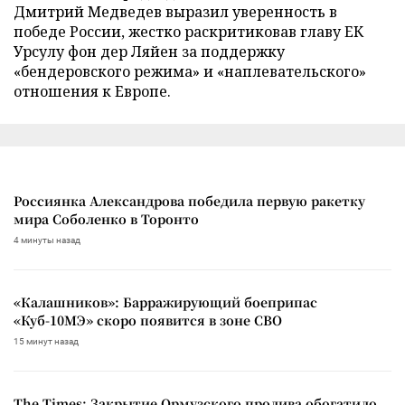
Дмитрий Медведев выразил уверенность в
победе России, жестко раскритиковав главу ЕК
Урсулу фон дер Ляйен за поддержку
«бендеровского режима» и «наплевательского»
отношения к Европе.
Россиянка Александрова победила первую ракетку
мира Соболенко в Торонто
4 минуты назад
«Калашников»: Барражирующий боеприпас
«Куб-10МЭ» скоро появится в зоне СВО
15 минут назад
The Times: Закрытие Ормузского пролива обогатило