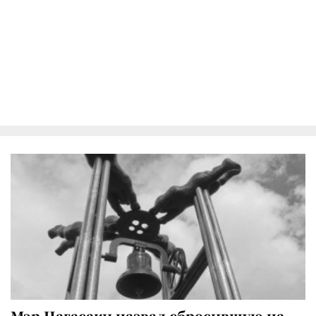
Мэр Нагасаки назвал сбросившую на